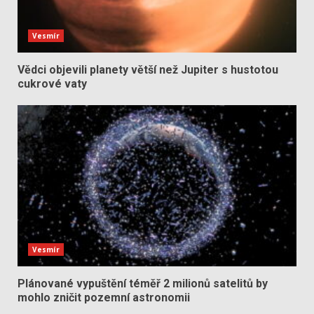
Vesmír
Vědci objevili planety větší než Jupiter s hustotou
cukrové vaty
Vesmír
Plánované vypuštění téměř 2 milionů satelitů by
mohlo zničit pozemní astronomii