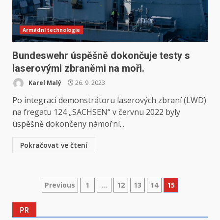
Armádní technologie
Bundeswehr úspěšně dokončuje testy s
laserovými zbraněmi na moři.
Karel Malý
26. 9. 2023
Po integraci demonstrátoru laserových zbraní (LWD)
na fregatu 124 „SACHSEN“ v červnu 2022 byly
úspěšně dokončeny námořní...
Pokračovat ve čtení
Stránkování
Previous
1
…
12
13
14
15
příspěvků
PR