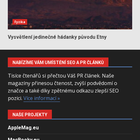
Fyzika
Vysvětlení jedinečné hádanky původu Etny
NABÍZÍME VÁM UMÍSTĚNÍ SEO A PR ČLÁNKŮ
Tisíce čtenářů si přečtou Váš PR článek. Naše
magazíny přinesou čtenost, zvýší podvědomí o
značce a také díky zpětnému odkazu zlepší SEO
pozici.
Více informací »
NAŠE PROJEKTY
AppleMag.eu
MacBooky.eu