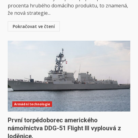
procenta hrubého domácího produktu, to znamená,
že nová strategie...
Pokračovat ve čtení
Armádní technologie
První torpédoborec amerického
námořnictva DDG-51 Flight III vyplouvá z
loděnice.