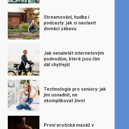
Streamování, hudba i
podcasty: jak si nastavit
domácí zábavu
Jak nenaletět internetovým
podvodům, které jsou čím
dál chytřejší
Technologie pro seniory: jak
jim usnadnit, ne
zkomplikovat život
První erotická masáž v