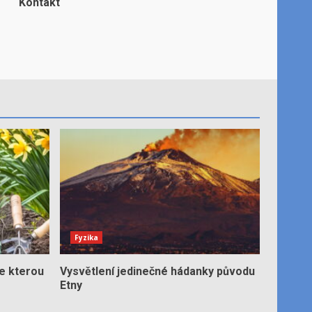
Kontakt
Fyzika
e kterou
Vysvětlení jedinečné hádanky původu
Etny