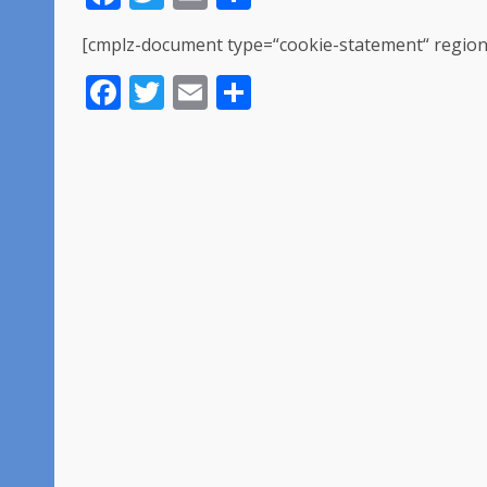
[cmplz-document type=“cookie-statement“ region
Facebook
Twitter
Email
Share