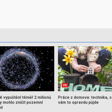
PR
 vypuštění téměř 2 milionů
Práce z domova: technika, s
by mohlo zničit pozemní
vám to opravdu půjde
ii