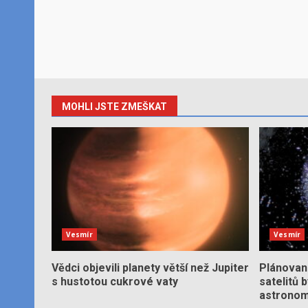
MOHLI JSTE ZMEŠKAT
Vesmír
Vesmír
Vědci objevili planety větší než Jupiter
Plánované
s hustotou cukrové vaty
satelitů 
astronom