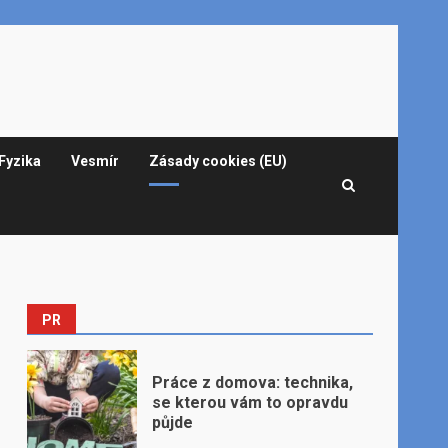
Fyzika
Vesmír
Zásady cookies (EU)
PR
Práce z domova: technika,
se kterou vám to opravdu
půjde