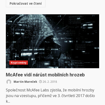
Pokračovat ve čtení
Kryptoměny
McAfee vidí nárůst mobilních hrozeb
Martin Mareček
26. 2. 2018
Společnost McAfee Labs zjistila, že mobilní hrozby
jsou na vzestupu, přičemž ve 3. čtvrtletí 2017 došlo
k...