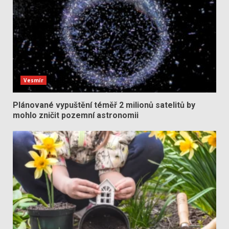
Vesmír
Plánované vypuštění téměř 2 milionů satelitů by
mohlo zničit pozemní astronomii