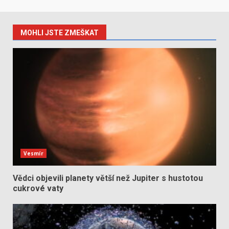
MOHLI JSTE ZMEŠKAT
Vesmír
Vědci objevili planety větší než Jupiter s hustotou
cukrové vaty