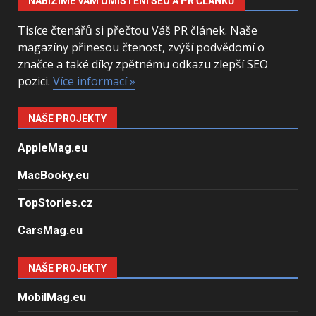
NABÍZÍME VÁM UMÍSTĚNÍ SEO A PR ČLÁNKŮ
Tisíce čtenářů si přečtou Váš PR článek. Naše
magazíny přinesou čtenost, zvýší podvědomí o
značce a také díky zpětnému odkazu zlepší SEO
pozici.
Více informací »
NAŠE PROJEKTY
AppleMag.eu
MacBooky.eu
TopStories.cz
CarsMag.eu
NAŠE PROJEKTY
MobilMag.eu