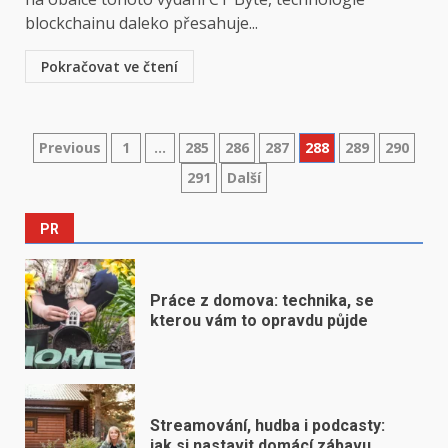
blockchainu daleko přesahuje...
Pokračovat ve čtení
Stránkování
Previous
1
…
285
286
287
288
289
290
291
Další
příspěvků
PR
Práce z domova: technika, se
kterou vám to opravdu půjde
Streamování, hudba i podcasty:
jak si nastavit domácí zábavu