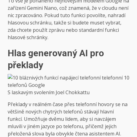
To vše je poháněno nejnovějším modelem Google na
zařízení Gemini Nano, což znamená, že v cloudu není
nic zpracováno. Pokud tuto funkci povolíte, nahradí
hlasovou schránku, takže si budete muset vybrat,
zda chcete použít zprávu nebo standardní funkci
hlasové schránky.
Hlas generovaný AI pro
překlady
S laskavým svolením Joel Chokkattu
Překlady v reálném čase přes telefonní hovory se na
většině nových chytrých telefonů stávají hlavní
funkcí. Umožňuje dvěmu lidem, aby si navzájem
mluvili v jiném jazyce po telefonu, přičemž jejich
přeložená slova byla obvykle čtena asistentem AI.