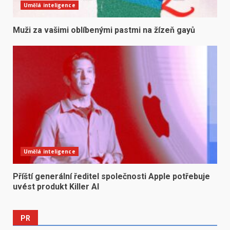
Umělá inteligence
Muži za vašimi oblíbenými pastmi na žízeň gayů
Umělá inteligence
Příští generální ředitel společnosti Apple potřebuje
uvést produkt Killer AI
PR