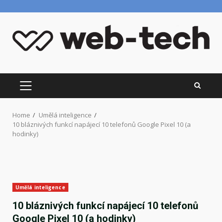
Skip
to
content
PRIMARY
MENU
Home
Umělá inteligence
10 bláznivých funkcí napájecí 10 telefonů Google Pixel 10 (a
hodinky)
Umělá inteligence
10 bláznivých funkcí napájecí 10 telefonů
Google Pixel 10 (a hodinky)