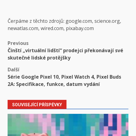
Čerpáme z těchto zdrojů: google.com, science.org,
newatlas.com, wired.com, pixabay.com
Post
Previous
Čínští „virtuální lidští“ prodejci překonávají své
navigation
skutečné lidské protějšky
Další
Série Google Pixel 10, Pixel Watch 4, Pixel Buds
2A: Specifikace, funkce, datum vydání
SOUVISEJÍCÍ PŘÍSPĚVKY