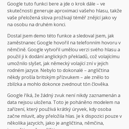
Google tuto funkci bere a jde o krok dále – ve
skutečnosti generuje aproximaci vašeho hlasu, takže
vaše přeložená slova prožívají téměř znějící jako vy
na osobu na druhém konci.
Dostal jsem demo této funkce a sledoval jsem, jak
zaměstnanec Google hovořil na telefonním hovoru v
němčině. Google vytvořil umělou verzi svého hlasu a
použil ji k dodání anglických překladů, což volajícímu
umožnilo slyšet, jak německý volající zní v jejich
rodném jazyce. Nebylo to dokonalé – angličtina
někdy prošla britským přízvukem – ale znělo to
zblízka a mohlo dokonce zvednout tón člověka.
Google říká, že žádný zvuk není nikdy zaznamenán a
data nejsou uložena. Toto je poháněno modelem na
zařízení, který používá krátký úryvek, kdy osoba
začne mluvit, aby přeložila hlas. Je k dispozici pouze v
několika jazycích, jako je angličtina, němčina,