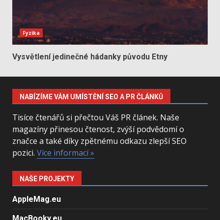
Fyzika
Vysvětlení jedinečné hádanky původu Etny
NABÍZÍME VÁM UMÍSTĚNÍ SEO A PR ČLÁNKŮ
Tisíce čtenářů si přečtou Váš PR článek. Naše
magazíny přinesou čtenost, zvýší podvědomí o
značce a také díky zpětnému odkazu zlepší SEO
pozici.
Více informací »
NAŠE PROJEKTY
AppleMag.eu
MacBooky.eu