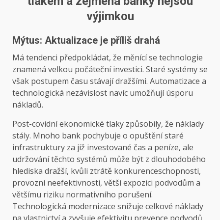
tlakem a zejména banky nejsou
výjimkou
Mýtus: Aktualizace je příliš drahá
Má tendenci předpokládat, že měnící se technologie
znamená velkou počáteční investici. Staré systémy se
však postupem času stávají dražšími. Automatizace a
technologická nezávislost navíc umožňují úsporu
nákladů.
Post-covidní ekonomické tlaky způsobily, že náklady
stály. Mnoho bank pochybuje o opuštění staré
infrastruktury za již investované čas a peníze, ale
udržování těchto systémů může být z dlouhodobého
hlediska dražší, kvůli ztrátě konkurenceschopnosti,
provozní neefektivnosti, větší expozici podvodům a
většímu riziku normativního porušení.
Technologická modernizace snižuje celkové náklady
na vlastnictví a zvyšuje efektivitu prevence podvodů