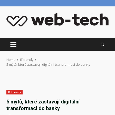
Skip
to
content
PRIMARY
MENU
Home
IT trendy
5 mýtů, které zastavují digitální transformaci do banky
IT trendy
5 mýtů, které zastavují digitální
transformaci do banky