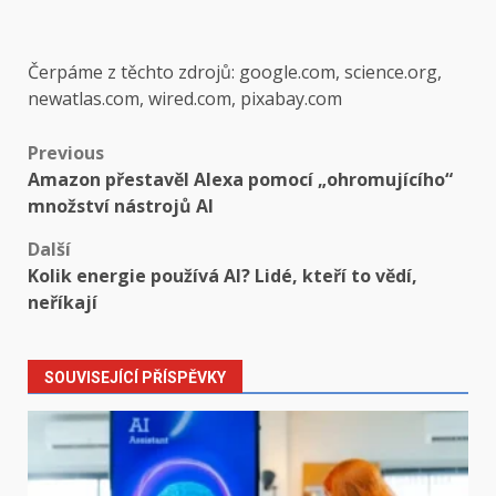
Čerpáme z těchto zdrojů: google.com, science.org,
newatlas.com, wired.com, pixabay.com
Post
Previous
Amazon přestavěl Alexa pomocí „ohromujícího“
navigation
množství nástrojů AI
Další
Kolik energie používá AI? Lidé, kteří to vědí,
neříkají
SOUVISEJÍCÍ PŘÍSPĚVKY