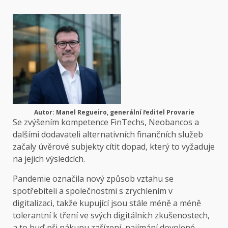
Autor: Manel Regueiro, generální ředitel Provarie
Se zvýšením kompetence FinTechs, Neobancos a
dalšími dodavateli alternativních finančních služeb
začaly úvěrové subjekty cítit dopad, který to vyžaduje
na jejich výsledcích.
Pandemie označila nový způsob vztahu se
spotřebiteli a společnostmi s zrychlením v
digitalizaci, takže kupující jsou stále méně a méně
tolerantní k tření ve svých digitálních zkušenostech,
a to buď při nákupu zařízení, najímání dovolené