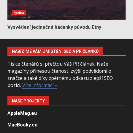
Fyzika
Vysvětlení jedinečné hádanky původu Etny
NABÍZÍME VÁM UMÍSTĚNÍ SEO A PR ČLÁNKŮ
Tisíce čtenářů si přečtou Váš PR článek. Naše
magazíny přinesou čtenost, zvýší podvědomí o
značce a také díky zpětnému odkazu zlepší SEO
pozici.
Více informací »
NAŠE PROJEKTY
AppleMag.eu
MacBooky.eu