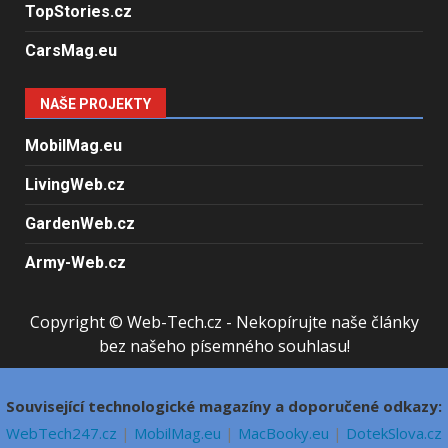
TopStories.cz
CarsMag.eu
NAŠE PROJEKTY
MobilMag.eu
LivingWeb.cz
GardenWeb.cz
Army-Web.cz
Copyright © Web-Tech.cz - Nekopírujte naše články
bez našeho písemného souhlasu!
Související technologické magazíny a doporučené odkazy:
WebTech247.cz
|
MobilMag.eu
|
MacBooky.eu
|
DotekSlova.cz