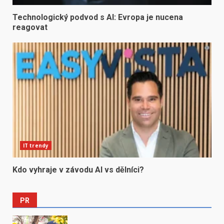
Technologický podvod s AI: Evropa je nucena
reagovat
IT trendy
Kdo vyhraje v závodu AI vs dělníci?
PR