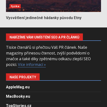
Fyzika
Vysvětlení jedinečné hádanky původu Etny
NABÍZÍME VÁM UMÍSTĚNÍ SEO A PR ČLÁNKŮ
Tisíce čtenářů si přečtou Váš PR článek. Naše
magazíny přinesou čtenost, zvýší podvědomí o
značce a také díky zpětnému odkazu zlepší SEO
pozici.
Více informací »
NAŠE PROJEKTY
AppleMag.eu
MacBooky.eu
TopStories.cz