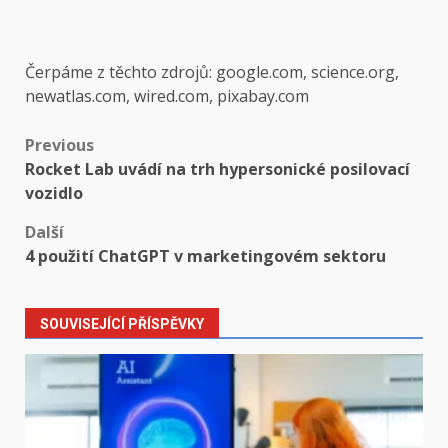
Čerpáme z těchto zdrojů: google.com, science.org,
newatlas.com, wired.com, pixabay.com
Post
Previous
Rocket Lab uvádí na trh hypersonické posilovací
navigation
vozidlo
Další
4 použití ChatGPT v marketingovém sektoru
SOUVISEJÍCÍ PŘÍSPĚVKY