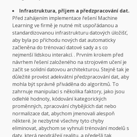
Infrastruktura, příjem a předzpracování dat.
Před zahájením implementace řešení Machine
Learning ve firmě je nutné mít uspořádanou a
standardizovanou infrastrukturu datových úložišť,
aby byla po příchodu nových dat automaticky
začleněna do trénovací datové sady a s co
nejmenší lidskou interakcí. . Prvním krokem před
návrhem řešení založeného na strojovém učení je
začít se solidní datovou architekturou. Stejně tak je
důležité provést adekvátní předzpracování dat, aby
mohla být správně přiváděna do algoritmů. To
zahrnuje manipulaci s několika faktory, jako jsou
odlehlé hodnoty, kódování kategorických
proměnných, zpracování chybějících dat nebo
normalizace dat, abychom jmenovali alespoň
některé. Je nezbytné všechny tyto chyby
eliminovat, abychom se vyhnuli trénování modelů s
daty, která neodrážejí realitu, a předešli tak