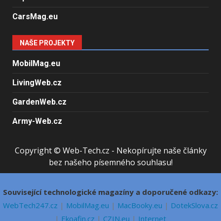
CarsMag.eu
NAŠE PROJEKTY
MobilMag.eu
LivingWeb.cz
GardenWeb.cz
Army-Web.cz
Copyright © Web-Tech.cz - Nekopírujte naše články
bez našeho písemného souhlasu!
Související technologické magazíny a doporučené odkazy:
WebTech247.cz
|
MobilMag.eu
|
MacBooky.eu
|
DotekSlova.cz
|
Ekoafin.cz
|
CZIN.eu
|
Internet