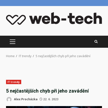
Skip
to
content
PRIMARY
MENU
Home
IT trendy
5 nejčastějších chyb při jeho zavádění
IT trendy
5 nejčastějších chyb při jeho zavádění
Alex Procházka
22. 6. 2023