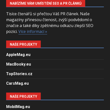
NABÍZÍME VÁM UMÍSTĚNÍ SEO A PR ČLÁNKŮ
Tisíce čtenářů si přečtou Váš PR článek. Naše
magazíny přinesou čtenost, zvýší podvědomí o
značce a také díky zpětnému odkazu zlepší SEO
pozici.
Více informací »
NAŠE PROJEKTY
AppleMag.eu
MacBooky.eu
TopStories.cz
CarsMag.eu
NAŠE PROJEKTY
MobilMag.eu