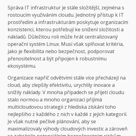
Správa IT infrastruktur je stále složitější, zejména s
rostoucím využíváním cloudu. Jednotný přístup k IT
prostředím a infrastrukturám poskytuje organizacím
konzistenci, kterou potřebují ke snížení složitosti a
nákladů. Důležitou roli může hrát centralizovaný
operační systém Linux. Musí však splňovat kritéria,
jako je flexibilita nebo bezpečnost, podporovat
přenositelnost a být připojen k robustnímu
ekosystému.
Organizace napříč odvětvími stále více přecházejí na
cloud, aby zlepšily efektivitu, urychlily inovace a
snížily náklady. V mnoha případech se přijetí cloudu
stalo normou a mnoho organizací přijímá
multicloudovou strategii z hlediska získání toho
nejlepšího z každého z nich v každé z jejich kategorií.
Je však nutné pečlivé plánování, aby se
maximalizovaly výhody cloudových investic a zároveň
se zabránilo potenciálním bezpečnostním rizikům,