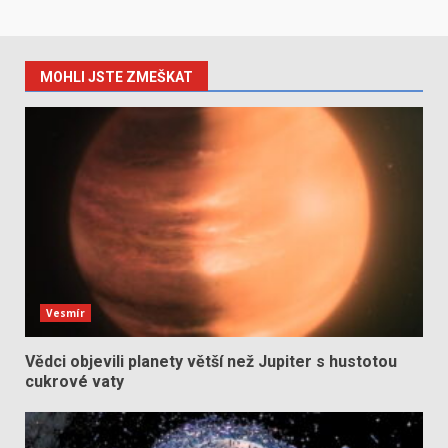
MOHLI JSTE ZMEŠKAT
Vesmír
Vědci objevili planety větší než Jupiter s hustotou
cukrové vaty