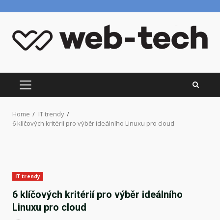
Skip
to
content
PRIMARY
MENU
Home
IT trendy
6 klíčových kritérií pro výběr ideálního Linuxu pro cloud
IT trendy
6 klíčových kritérií pro výběr ideálního
Linuxu pro cloud