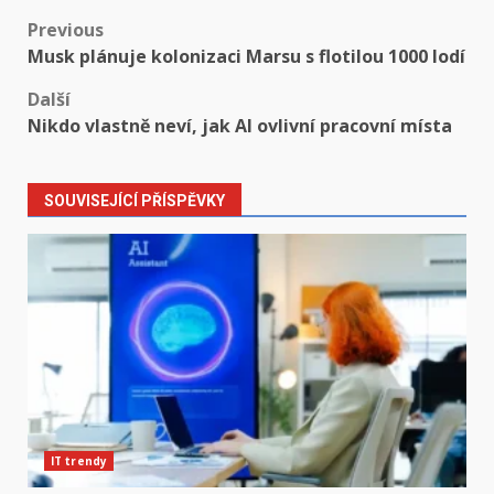
Post
Previous
Musk plánuje kolonizaci Marsu s flotilou 1000 lodí
navigation
Další
Nikdo vlastně neví, jak AI ovlivní pracovní místa
SOUVISEJÍCÍ PŘÍSPĚVKY
IT trendy