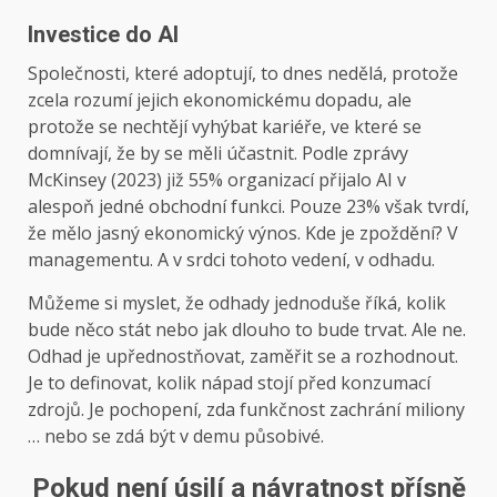
Investice do AI
Společnosti, které adoptují, to dnes nedělá, protože
zcela rozumí jejich ekonomickému dopadu, ale
protože se nechtějí vyhýbat kariéře, ve které se
domnívají, že by se měli účastnit. Podle zprávy
McKinsey (2023) již 55% organizací přijalo AI v
alespoň jedné obchodní funkci. Pouze 23% však tvrdí,
že mělo jasný ekonomický výnos. Kde je zpoždění? V
managementu. A v srdci tohoto vedení, v odhadu.
Můžeme si myslet, že odhady jednoduše říká, kolik
bude něco stát nebo jak dlouho to bude trvat. Ale ne.
Odhad je upřednostňovat, zaměřit se a rozhodnout.
Je to definovat, kolik nápad stojí před konzumací
zdrojů. Je pochopení, zda funkčnost zachrání miliony
… nebo se zdá být v demu působivé.
Pokud není úsilí a návratnost přísně