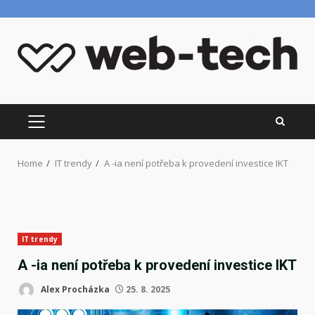
Skip
to
content
PRIMARY
MENU
Home
IT trendy
A -ia není potřeba k provedení investice IKT
IT trendy
A -ia není potřeba k provedení investice IKT
Alex Procházka
25. 8. 2025