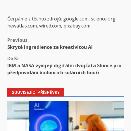
Čerpáme z těchto zdrojů: google.com, science.org,
newatlas.com, wired.com, pixabay.com
Post
Previous
Skryté ingredience za kreativitou AI
navigation
Další
IBM a NASA vyvíjejí digitální dvojčata Slunce pro
předpovídání budoucích solárních bouří
SOUVISEJÍCÍ PŘÍSPĚVKY