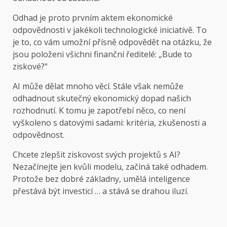
Odhad je proto prvním aktem ekonomické
odpovědnosti v jakékoli technologické iniciativě. To
je to, co vám umožní přísně odpovědět na otázku, že
jsou položeni všichni finanční ředitelé: „Bude to
ziskové?“
AI může dělat mnoho věcí. Stále však nemůže
odhadnout skutečný ekonomický dopad našich
rozhodnutí. K tomu je zapotřebí něco, co není
vyškoleno s datovými sadami: kritéria, zkušenosti a
odpovědnost.
Chcete zlepšit ziskovost svých projektů s AI?
Nezačínejte jen kvůli modelu, začíná také odhadem.
Protože bez dobré základny, umělá inteligence
přestává být investicí … a stává se drahou iluzí.