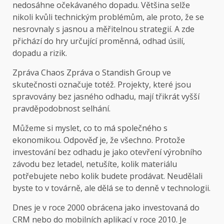
nedosáhne očekávaného dopadu. Většina selže
nikoli kvůli technickým problémům, ale proto, že se
nesrovnaly s jasnou a měřitelnou strategií. A zde
přichází do hry určující proměnná, odhad úsilí,
dopadu a rizik.
Zpráva Chaos Zpráva o Standish Group ve
skutečnosti označuje totéž. Projekty, které jsou
spravovány bez jasného odhadu, mají třikrát vyšší
pravděpodobnost selhání.
Můžeme si myslet, co to má společného s
ekonomikou. Odpověď je, že všechno. Protože
investování bez odhadu je jako otevření výrobního
závodu bez letadel, netušíte, kolik materiálu
potřebujete nebo kolik budete prodávat. Neudělali
byste to v továrně, ale dělá se to denně v technologii.
Dnes je v roce 2000 obrácena jako investovaná do
CRM nebo do mobilních aplikací v roce 2010. Je