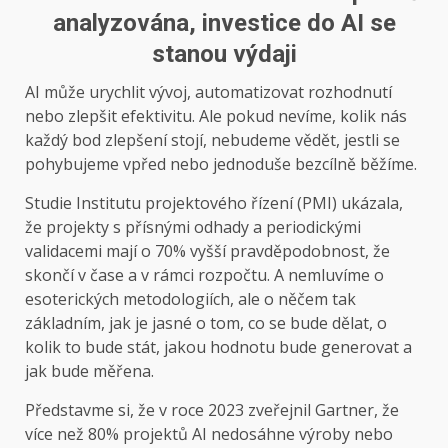
analyzována, investice do AI se
stanou výdaji
AI může urychlit vývoj, automatizovat rozhodnutí
nebo zlepšit efektivitu. Ale pokud nevíme, kolik nás
každý bod zlepšení stojí, nebudeme vědět, jestli se
pohybujeme vpřed nebo jednoduše bezcílně běžíme.
Studie Institutu projektového řízení (PMI) ukázala,
že projekty s přísnými odhady a periodickými
validacemi mají o 70% vyšší pravděpodobnost, že
skončí v čase a v rámci rozpočtu. A nemluvíme o
esoterických metodologiích, ale o něčem tak
základním, jak je jasné o tom, co se bude dělat, o
kolik to bude stát, jakou hodnotu bude generovat a
jak bude měřena.
Představme si, že v roce 2023 zveřejnil Gartner, že
více než 80% projektů AI nedosáhne výroby nebo