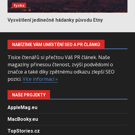
Fyzika
Vysvětlení jedinečné hádanky původu Etny
NABÍZÍME VÁM UMÍSTĚNÍ SEO A PR ČLÁNKŮ
Tisíce čtenářů si přečtou Váš PR článek. Naše
magazíny přinesou čtenost, zvýší podvědomí o
značce a také díky zpětnému odkazu zlepší SEO
pozici.
Více informací »
NAŠE PROJEKTY
AppleMag.eu
MacBooky.eu
TopStories.cz