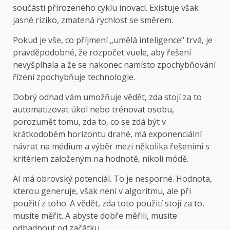
součástí přirozeného cyklu inovací. Existuje však
jasné riziko, zmatená rychlost se směrem.
Pokud je vše, co příjmení „umělá inteligence“ trvá, je
pravděpodobné, že rozpočet vuele, aby řešení
nevyšplhala a že se nakonec namísto zpochybňování
řízení zpochybňuje technologie.
Dobrý odhad vám umožňuje vědět, zda stojí za to
automatizovat úkol nebo trénovat osobu,
porozumět tomu, zda to, co se zdá být v
krátkodobém horizontu drahé, má exponenciální
návrat na médium a výběr mezi několika řešeními s
kritériem založeným na hodnotě, nikoli módě.
AI má obrovský potenciál. To je nesporné. Hodnota,
kterou generuje, však není v algoritmu, ale při
použití z toho. A vědět, zda toto použití stojí za to,
musíte měřit. A abyste dobře měřili, musíte
odhadnout od začátku.