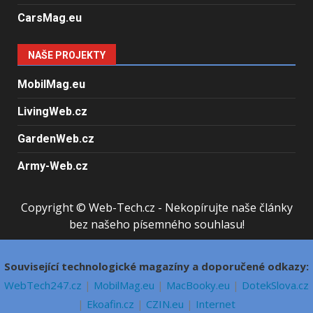
CarsMag.eu
NAŠE PROJEKTY
MobilMag.eu
LivingWeb.cz
GardenWeb.cz
Army-Web.cz
Copyright © Web-Tech.cz - Nekopírujte naše články
bez našeho písemného souhlasu!
Související technologické magazíny a doporučené odkazy:
WebTech247.cz
|
MobilMag.eu
|
MacBooky.eu
|
DotekSlova.cz
|
Ekoafin.cz
|
CZIN.eu
|
Internet