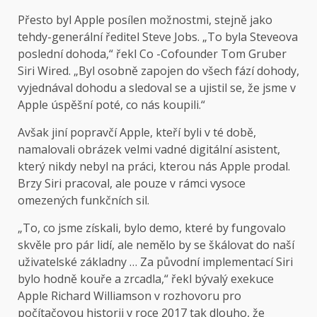
Přesto byl Apple posílen možnostmi, stejně jako
tehdy-generální ředitel Steve Jobs. „To byla Steveova
poslední dohoda,“ řekl Co -Cofounder Tom Gruber
Siri Wired. „Byl osobně zapojen do všech fází dohody,
vyjednával dohodu a sledoval se a ujistil se, že jsme v
Apple úspěšní poté, co nás koupili.“
Avšak jiní popravčí Apple, kteří byli v té době,
namalovali obrázek velmi vadné digitální asistent,
který nikdy nebyl na práci, kterou nás Apple prodal.
Brzy Siri pracoval, ale pouze v rámci vysoce
omezených funkčních sil.
„To, co jsme získali, bylo demo, které by fungovalo
skvěle pro pár lidí, ale nemělo by se škálovat do naší
uživatelské základny … Za původní implementací Siri
bylo hodně kouře a zrcadla,“ řekl bývalý exekuce
Apple Richard Williamson v rozhovoru pro
počítačovou historii v roce 2017 tak dlouho, že