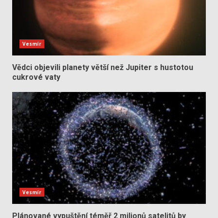
Vesmír
Vědci objevili planety větší než Jupiter s hustotou
cukrové vaty
Vesmír
Plánované vypuštění téměř 2 milionů satelitů by