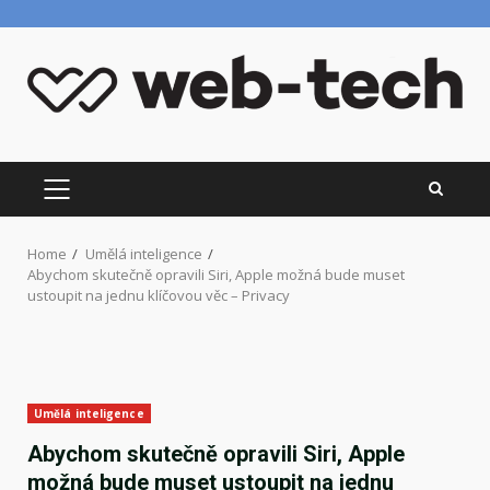
Skip
to
content
PRIMARY
MENU
Home
Umělá inteligence
Abychom skutečně opravili Siri, Apple možná bude muset
ustoupit na jednu klíčovou věc – Privacy
Umělá inteligence
Abychom skutečně opravili Siri, Apple
možná bude muset ustoupit na jednu