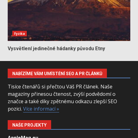
Fyzika
Vysvětlení jedinečné hádanky původu Etny
NABÍZÍME VÁM UMÍSTĚNÍ SEO A PR ČLÁNKŮ
Tisíce čtenářů si přečtou Váš PR článek. Naše
magazíny přinesou čtenost, zvýší podvědomí o
značce a také díky zpětnému odkazu zlepší SEO
pozici.
Více informací »
NAŠE PROJEKTY
AppleMag.eu