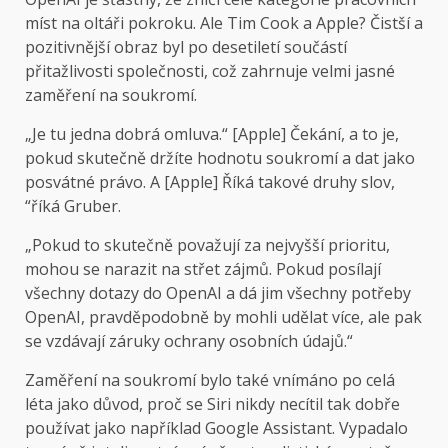
míst na oltáři pokroku. Ale Tim Cook a Apple? Čistší a
pozitivnější obraz byl po desetiletí součástí
přitažlivosti společnosti, což zahrnuje velmi jasné
zaměření na soukromí.
„Je tu jedna dobrá omluva.“ [Apple] Čekání, a to je,
pokud skutečně držíte hodnotu soukromí a dat jako
posvátné právo. A [Apple] Říká takové druhy slov,
“říká Gruber.
„Pokud to skutečně považují za nejvyšší prioritu,
mohou se narazit na střet zájmů. Pokud posílají
všechny dotazy do OpenAI a dá jim všechny potřeby
OpenAI, pravděpodobně by mohli udělat více, ale pak
se vzdávají záruky ochrany osobních údajů.“
Zaměření na soukromí bylo také vnímáno po celá
léta jako důvod, proč se Siri nikdy necítil tak dobře
používat jako například Google Assistant. Vypadalo