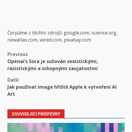
Čerpáme z těchto zdrojů: google.com, science.org,
newatlas.com, wired.com, pixabay.com
Post
Previous
Openai’s Sora je sužován sexistickými,
navigation
rasistickými a schopnými zaujatostmi
Další
Jak používat image hřiště Apple k vytvoření AI
Art
SOUVISEJÍCÍ PŘÍSPĚVKY