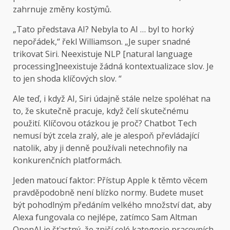
zahrnuje změny kostýmů.
„Tato představa AI? Nebyla to AI … byl to horký
nepořádek,“ řekl Williamson. „Je super snadné
trikovat Siri. Neexistuje NLP [natural language
processing]neexistuje žádná kontextualizace slov. Je
to jen shoda klíčových slov. “
Ale teď, i když AI, Siri údajně stále nelze spoléhat na
to, že skutečně pracuje, když čelí skutečnému
použití. Klíčovou otázkou je proč? Chatbot Tech
nemusí být zcela zralý, ale je alespoň převládající
natolik, aby ji denně používali netechnofily na
konkurenčních platformách.
Jeden matoucí faktor: Přístup Apple k těmto věcem
pravděpodobně není blízko normy. Budete muset
být pohodlným předáním velkého množství dat, aby
Alexa fungovala co nejlépe, zatímco Sam Altman
OpenAI je šťastný, že zničí celé kategorie pracovních