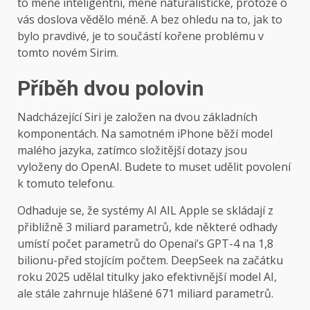
to méně inteligentní, méně naturalistické, protože o
vás doslova vědělo méně. A bez ohledu na to, jak to
bylo pravdivé, je to součástí kořene problému v
tomto novém Sirim.
Příběh dvou polovin
Nadcházející Siri je založen na dvou základních
komponentách. Na samotném iPhone běží model
malého jazyka, zatímco složitější dotazy jsou
vyloženy do OpenAI. Budete to muset udělit povolení
k tomuto telefonu.
Odhaduje se, že systémy AI AIL Apple se skládají z
přibližně 3 miliard parametrů, kde některé odhady
umístí počet parametrů do Openai’s GPT-4 na 1,8
bilionu-před stojícím počtem. DeepSeek na začátku
roku 2025 udělal titulky jako efektivnější model AI,
ale stále zahrnuje hlášené 671 miliard parametrů.