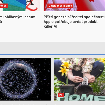
gence
Umělá inteligence
mi oblíbenými pastmi
Příští generální ředitel společnosti
yů
Apple potřebuje uvést produkt
Killer AI
PR