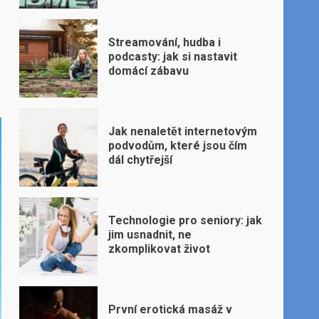
Streamování, hudba i
podcasty: jak si nastavit
domácí zábavu
Jak nenaletět internetovým
podvodům, které jsou čím
dál chytřejší
Technologie pro seniory: jak
jim usnadnit, ne
zkomplikovat život
První erotická masáž v