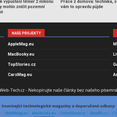
 vypuštění téměř 2 milionů
Práce z domova: technika, s
by mohlo zničit pozemní
vám to opravdu půjde
ii
NAŠE PROJEKTY
AppleMag.eu
M
MacBooky.eu
L
TopStories.cz
G
CarsMag.eu
A
Web-Tech.cz - Nekopírujte naše články bez našeho písemn
Související technologické magazíny a doporučené odkazy:
z
|
MobilMag.eu
|
MacBooky.eu
|
DotekSlova.cz
|
Ekoafin.cz
|
CZ