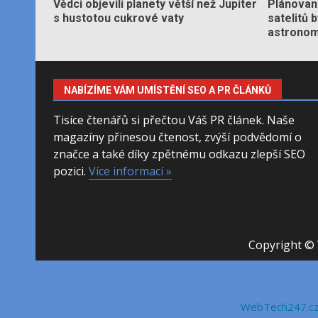
Vědci objevili planety větší než Jupiter
Plánované
s hustotou cukrové vaty
satelitů 
astronom
NABÍZÍME VÁM UMÍSTĚNÍ SEO A PR ČLÁNKŮ
Tisíce čtenářů si přečtou Váš PR článek. Naše
magazíny přinesou čtenost, zvýší podvědomí o
značce a také díky zpětnému odkazu zlepší SEO
pozici.
Více informací »
Copyright © 
WebTech247.c