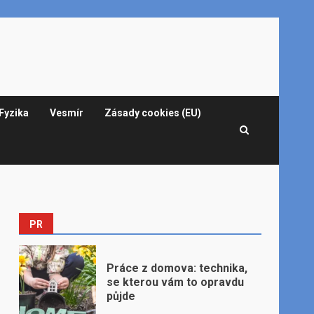
Fyzika
Vesmír
Zásady cookies (EU)
PR
Práce z domova: technika,
se kterou vám to opravdu
půjde