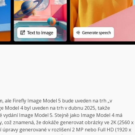
, ale Firefly Image Model 5 bude uveden na trh „v
ge Model 4 byl uveden na trh v dubnu 2025, takže
é vydání Image Model 5. Stejně jako Image Model 4 má
ly, což znamená, že dokáže generovat obrázky ve 2K (2560 x
dí úpravy generované v rozlišení 2 MP nebo Full HD (1920 x