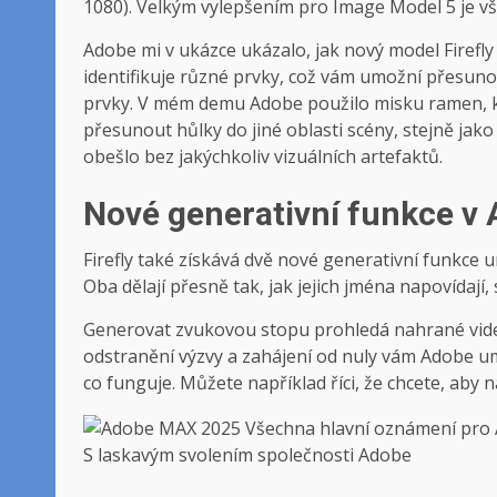
1080). Velkým vylepšením pro Image Model 5 je v
Adobe mi v ukázce ukázalo, jak nový model Firefl
identifikuje různé prvky, což vám umožní přesunou
prvky. V mém demu Adobe použilo misku ramen, kt
přesunout hůlky do jiné oblasti scény, stejně jako 
obešlo bez jakýchkoliv vizuálních artefaktů.
Nové generativní funkce v 
Firefly také získává dvě nové generativní funkce
Oba dělají přesně tak, jak jejich jména napovídají
Generovat zvukovou stopu prohledá nahrané vid
odstranění výzvy a zahájení od nuly vám Adobe umo
co funguje. Můžete například říci, že chcete, aby n
S laskavým svolením společnosti Adobe