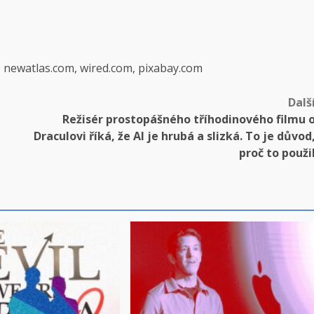
, newatlas.com, wired.com, pixabay.com
Dalš
Režisér prostopášného tříhodinového filmu 
Draculovi říká, že AI je hrubá a slizká. To je důvod
proč to použi