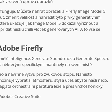
šak vrstvená úprava obrázků.
y funguje. Můžete nahrát obrázek a Firefly Image Model 5
t, změnit velikost a nahradit tyto prvky generativními
erá ukazuje, jak Image Model 5 dokázal vyříznout a
přidat misku chilli vloček generovaných AI. A to vše se
Adobe Firefly
 umělé inteligence: Generate Soundtrack a Generate Speech.
, s některými specifickými mantinely na svém místě.
eo a navrhne výzvu pro zvukovou stopu. Namísto
žňuje vybrat si atmosféru, styl a účel, abyste našli něco,
apjatá orchestrální partitura ležela přes vrchol honičky.