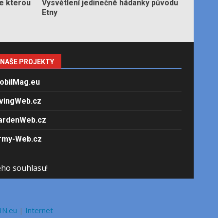
e kterou
Vysvětlení jedinečné hádanky původu
Etny
NAŠE PROJEKTY
obilMag.eu
ivingWeb.cz
ardenWeb.cz
rmy-Web.cz
ého souhlasu!
IN.eu
|
Internet