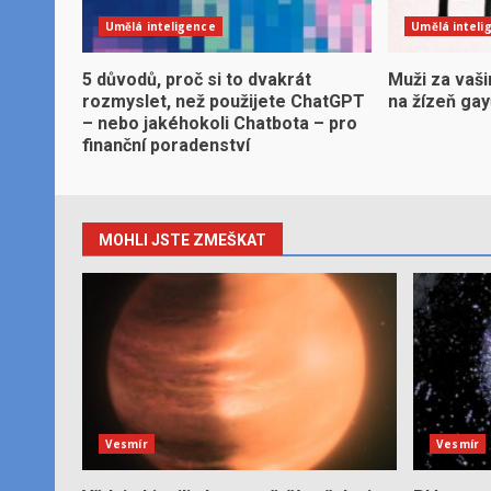
Umělá inteligence
Umělá inteli
5 důvodů, proč si to dvakrát
Muži za vaši
rozmyslet, než použijete ChatGPT
na žízeň ga
– nebo jakéhokoli Chatbota – pro
finanční poradenství
MOHLI JSTE ZMEŠKAT
Vesmír
Vesmír