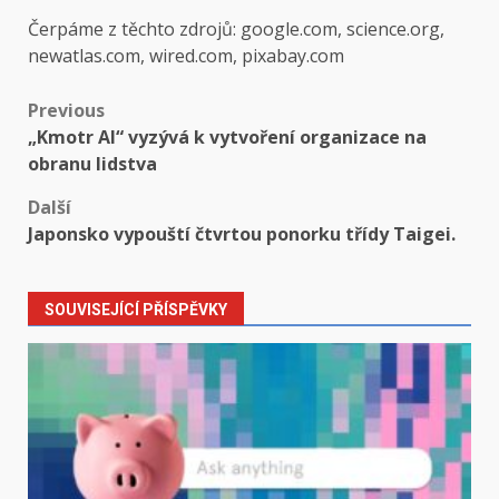
Čerpáme z těchto zdrojů: google.com, science.org,
newatlas.com, wired.com, pixabay.com
Post
Previous
„Kmotr AI“ vyzývá k vytvoření organizace na
navigation
obranu lidstva
Další
Japonsko vypouští čtvrtou ponorku třídy Taigei.
SOUVISEJÍCÍ PŘÍSPĚVKY