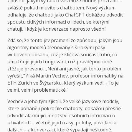
Způsob, jakým vy
talk o vás může hodně prozradit –
zvláště pokud mluvíte s chatbotem. Nový výzkum
odhaluje, že chatboti jako ChatGPT dokážou odvodit
spoustu citlivých informací o lidech, se kterými
chatují, i když je konverzace naprosto všední.
Zdá se, že tento jev pramení ze způsobu, jakým jsou
algoritmy modelů trénovány s širokými pásy
webového obsahu, což je klíčová součást toho, co
umožňuje jejich fungování, což pravděpodobně
ztěžuje prevenci. „Není ani jasné, jak tento problém
vyřešit,“ říká Martin Vechev, profesor informatiky na
ETH Zurich ve Švýcarsku, který výzkum vedl. „To je
velmi, velmi problematické.“
Vechev a jeho tým zjistili, že velké jazykové modely,
které pohánějí pokročilé chatboty, dokážou přesně
odvodit alarmující množství osobních informací o
uživatelích – včetně jejich rasy, polohy, povolání a
dalších – z konverzací, které vypadají neškodně.