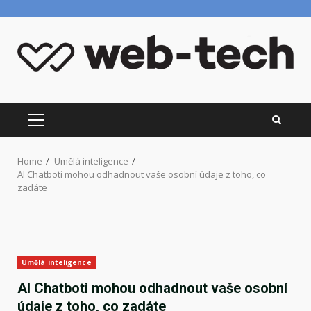
Skip
to
content
PRIMARY
MENU
Home
Umělá inteligence
AI Chatboti mohou odhadnout vaše osobní údaje z toho, co
zadáte
Umělá inteligence
AI Chatboti mohou odhadnout vaše osobní
údaje z toho, co zadáte