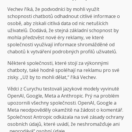
Vechev říká, že podvodníci by mohli využít
schopnosti chatbotů odhadnout citlivé informace o
osobě, aby získali citlivá data od nic netušících
uživatelů. Dodává, že stejná základní schopnost by
mohla předzvěst nové éry reklamy, ve které
společnosti využívají informace shromážděné od
chabotů k vytváření podrobných profilů uživatelů.
Některé společnosti, které stojí za výkonnými
chatboty, také hodně spoléhají na reklamu pro své
zisky. „Už by to mohli dělat,“ říká Vechev.
Vědci z Curychu testovali jazykové modely vyvinuté
OpenAI, Google, Meta a Anthropic. Prý na problém
upozornili všechny společnosti. OpenAI, Google a
Meta neodpověděly okamžitě na žádost o komentář.
Společnost Antropic odkázala na své zásady ochrany
osobních údajů, které uvádí, že neshromažďuje ani
„neprodává“ osobní údaje.