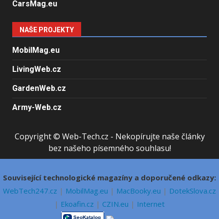
CarsMag.eu
NAŠE PROJEKTY
MobilMag.eu
LivingWeb.cz
GardenWeb.cz
Army-Web.cz
Copyright © Web-Tech.cz - Nekopírujte naše články
bez našeho písemného souhlasu!
Související technologické magazíny a doporučené odkazy:
WebTech247.cz
|
MobilMag.eu
|
MacBooky.eu
|
DotekSlova.cz
|
Ekoafin.cz
|
CZIN.eu
|
Internet