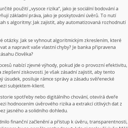
ité použití „vysoce rizika“, jako je sociální bodování a
ňují základní práva, jako je poskytování úvěrů. To nutí
ah s algoritmy: Jak zajistit, aby automatizovaná rozhodnutí
vé otázky. Jak se vyhnout algoritmickým zkreslením, které
vat a napravit vaše vlastní chyby? Je banka připravena
zásahu člověka?
cesů nabízí zjevné výhody, pokud jde o provozní efektivitu,
lepšení ziskovosti. Je však zásadní zajistit, aby tento
rný úsudek, posiluje rámce správy a zásadu svěřenecké
ezi subjektem-klient.
istorie spotřeby nebo digitálního chování, otevírá dveře
mezi hodnocením úvěrového rizika a extrakcí citlivých dat z
ez jasného a solidního dohledu.
dnilo finanční začlenění a přístup k úvěru, transparentnosti,