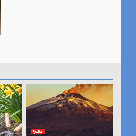
?
Fyzika