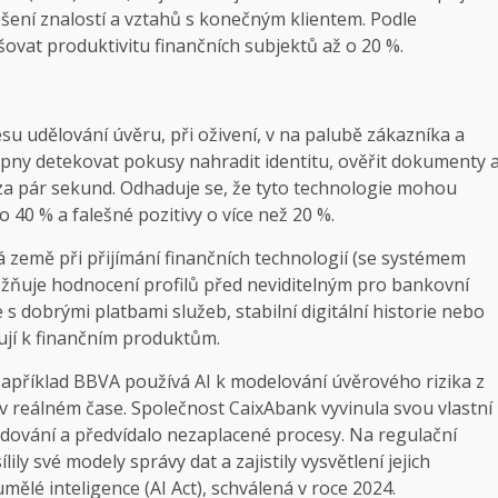
epšení znalostí a vztahů s konečným klientem. Podle
vat produktivitu finančních subjektů až o 20 %.
cesu udělování úvěru, při oživení, v na palubě zákazníka a
hopny detekovat pokusy nahradit identitu, ověřit dokumenty 
 za pár sekund. Odhaduje se, že tyto technologie mohou
40 % a falešné pozitivy o více než 20 %.
cká země při přijímání finančních technologií (se systémem
ožňuje hodnocení profilů před neviditelným pro bankovní
le s dobrými platbami služeb, stabilní digitální historie nebo
jí k finančním produktům.
 Například BBVA používá AI k modelování úvěrového rizika z
v reálném čase. Společnost CaixAbank vyvinula svou vlastní
dování a předvídalo nezaplacené procesy. Na regulační
ly své modely správy dat a zajistily vysvětlení jejich
ělé inteligence (AI Act), schválená v roce 2024.