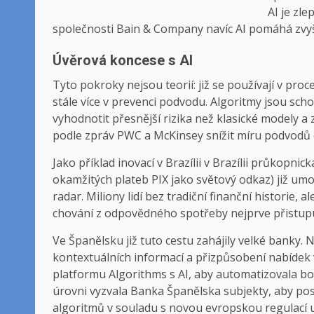
AI je zl
společnosti Bain & Company navíc AI pomáhá zvyšo
Úvěrová koncese s AI
Tyto pokroky nejsou teorií: již se používají v pro
stále více v prevenci podvodu. Algoritmy jsou sc
vyhodnotit přesnější rizika než klasické modely a
podle zpráv PWC a McKinsey snížit míru podvodů o 
Jako příklad inovací v Brazílii v Brazílii průkopni
okamžitých plateb PIX jako světový odkaz) již um
radar. Miliony lidí bez tradiční finanční historie, a
chování z odpovědného spotřeby nejprve přistupu
Ve Španělsku již tuto cestu zahájily velké banky.
kontextuálních informací a přizpůsobení nabídek 
platformu Algorithms s AI, aby automatizovala bo
úrovni vyzvala Banka Španělska subjekty, aby posíli
algoritmů v souladu s novou evropskou regulací um