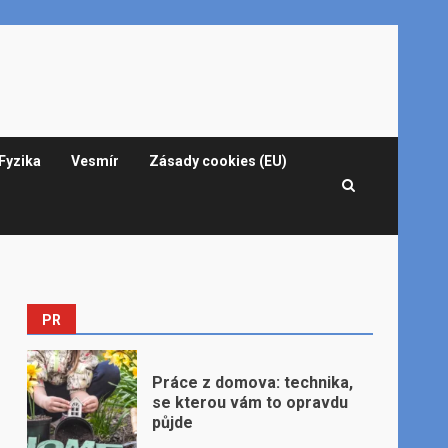
Fyzika
Vesmír
Zásady cookies (EU)
PR
Práce z domova: technika,
se kterou vám to opravdu
půjde