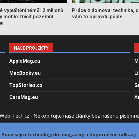
 vypuštění téměř 2 milionů
Práce z domova: technika, s
by mohlo zničit pozemní
vám to opravdu půjde
ii
NAŠE PROJEKTY
AppleMag.eu
M
MacBooky.eu
L
TopStories.cz
G
CarsMag.eu
A
Web-Tech.cz - Nekopírujte naše články bez našeho písemn
Související technologické magazíny a doporučené odkazy: