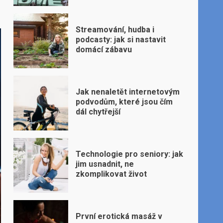
Streamování, hudba i
podcasty: jak si nastavit
domácí zábavu
Jak nenaletět internetovým
podvodům, které jsou čím
dál chytřejší
Technologie pro seniory: jak
jim usnadnit, ne
zkomplikovat život
První erotická masáž v