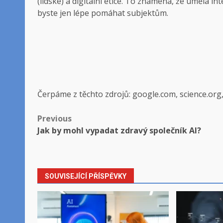
(lidské) a digitální etice. To znamená, že umělá i
byste jen lépe pomáhat subjektům.
Čerpáme z těchto zdrojů: google.com, science.org
Post
Previous
Jak by mohl vypadat zdravý společník AI?
navigation
SOUVISEJÍCÍ PŘÍSPĚVKY