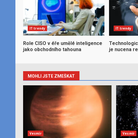
IT trendy
IT trendy
Role CISO v éře umělé inteligence
Technologic
jako obchodního tahouna
je nucena r
MOHLI JSTE ZMEŠKAT
Vesmír
Vesmír