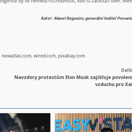
nteligence by se neměla rozhodnout, kdo si zaslouží úvěr; Měli
Autor:
Manel Regueiro, generální ředitel Provari
, newatlas.com, wired.com, pixabay.com
Dalš
Navzdory protestům Elon Musk zajišťuje povolen
vzduchu pro Xa