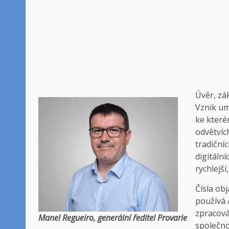
Úvěr, zá
Vznik um
ke které
odvětvíc
tradiční
digitáln
rychlejš
Čísla obj
používá 
zpracová
Manel Regueiro, generální ředitel Provarie
společnos