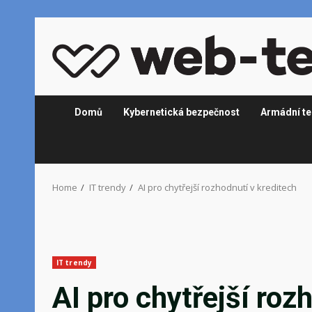
Skip
to
content
Domů
Kybernetická bezpečnost
Armádní te
Home
IT trendy
AI pro chytřejší rozhodnutí v kreditech
IT trendy
AI pro chytřejší roz