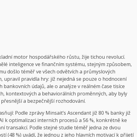
kladní motor hospodářského růstu, žije tichou revolucí.
ělé inteligence ve finančním systému, stejným způsobem,
mu došlo téměř ve všech odvětvích a průmyslových
h, upravil pravidla hry: již nejedná se pouze o hodnocení
ch bankovních údajů, ale o analýze v reálném čase tisíce
ích, kontextových a behaviorálních proměnných, aby byly
í, přesnější a bezpečnější rozhodování.
asňují: Podle zprávy Minsait’s Ascendant již 80 % banky již
AI k optimalizaci interních procesů a 56 %, konkrétně ke
ní transakcí. Podle stejné studie téměř jedna ze dvou
tí (48 %) uvádí, že jednou z jeho hlavních motivací k přijetí