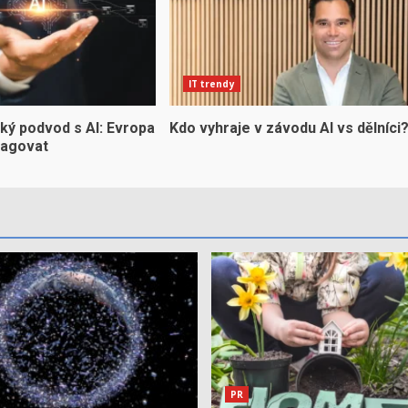
IT trendy
ký podvod s AI: Evropa
Kdo vyhraje v závodu AI vs dělníci
eagovat
PR