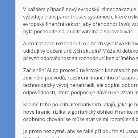
V každém případě nový evropský rámec zakazuje urč
vyžaduje transparentnost v systémech, které ovliv
evropský finanční sektor, aby přehodnotil svůj vzt
byla pochopitelná, auditovatelná a spravedlivá?
Automatizace rozhodnutí o rizicích vyvolává klíčo
udržují vyloučení určitých skupin? Může AI deteko
převzít odpovědnost za rozhodnutí bez přímého 
Začlenění AI do procesů úvěrových koncesních pro
zmírnění podvodů, rozšíření finančního přístupu a z
technologický vývoj nenahradil, ale doplnil odbo
odpovědnosti, která podporuje důvěru ve vztah m
Kromě toho použití alternativních údajů, jako je h
nové hranici rizika: algoritmický dohled. Hranice 
osobního chování se může stát velmi rozptýlená b
Je proto nezbytné, aby se také při použití AI usna