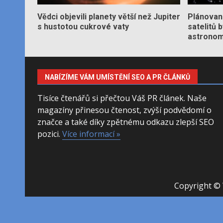
Vědci objevili planety větší než Jupiter
Plánované
s hustotou cukrové vaty
satelitů 
astronom
NABÍZÍME VÁM UMÍSTĚNÍ SEO A PR ČLÁNKŮ
Tisíce čtenářů si přečtou Váš PR článek. Naše
magazíny přinesou čtenost, zvýší podvědomí o
značce a také díky zpětnému odkazu zlepší SEO
pozici.
Více informací »
Copyright © 