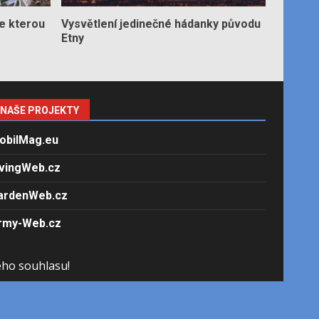
e kterou
Vysvětlení jedinečné hádanky původu
Etny
NAŠE PROJEKTY
obilMag.eu
ivingWeb.cz
ardenWeb.cz
rmy-Web.cz
ého souhlasu!