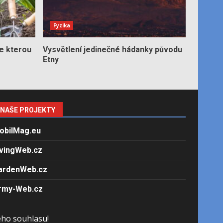
Fyzika
e kterou
Vysvětlení jedinečné hádanky původu
Etny
NAŠE PROJEKTY
obilMag.eu
ivingWeb.cz
ardenWeb.cz
rmy-Web.cz
ého souhlasu!