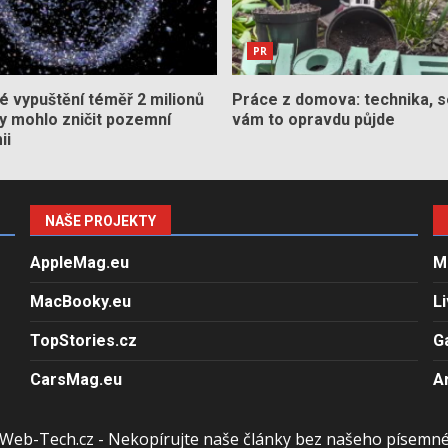
PR
 vypuštění téměř 2 milionů
Práce z domova: technika, s
by mohlo zničit pozemní
vám to opravdu půjde
ii
NAŠE PROJEKTY
AppleMag.eu
M
MacBooky.eu
L
TopStories.cz
G
CarsMag.eu
A
Web-Tech.cz - Nekopírujte naše články bez našeho písemn