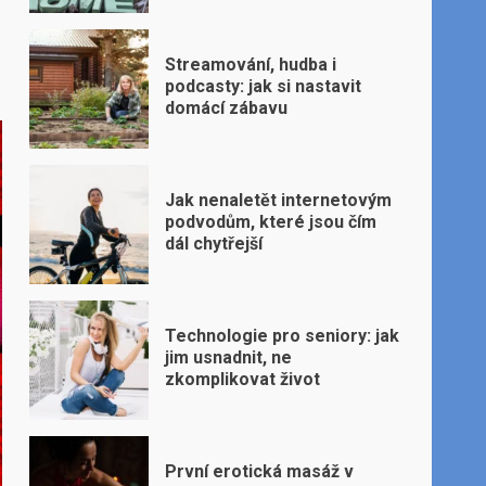
Streamování, hudba i
podcasty: jak si nastavit
domácí zábavu
Jak nenaletět internetovým
podvodům, které jsou čím
dál chytřejší
Technologie pro seniory: jak
jim usnadnit, ne
zkomplikovat život
První erotická masáž v