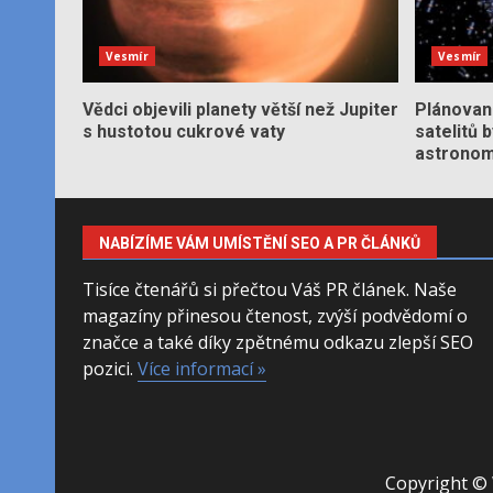
Vesmír
Vesmír
Vědci objevili planety větší než Jupiter
Plánované
s hustotou cukrové vaty
satelitů 
astronom
NABÍZÍME VÁM UMÍSTĚNÍ SEO A PR ČLÁNKŮ
Tisíce čtenářů si přečtou Váš PR článek. Naše
magazíny přinesou čtenost, zvýší podvědomí o
značce a také díky zpětnému odkazu zlepší SEO
pozici.
Více informací »
Copyright © 