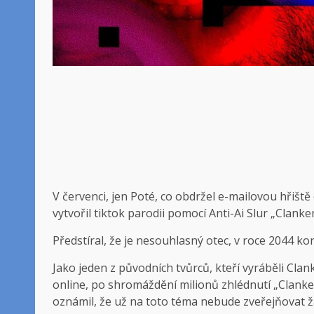
V červenci, jen
Poté, co obdržel e-mailovou hřiště 
vytvořil tiktok parodii pomocí Anti-Ai Slur „Clanker
Předstíral, že je nesouhlasný otec, v roce 2044 ko
Jako jeden z původních tvůrců, kteří vyráběli Cla
online, po shromáždění milionů zhlédnutí „Clanker
oznámil, že už na toto téma nebude zveřejňovat žádn