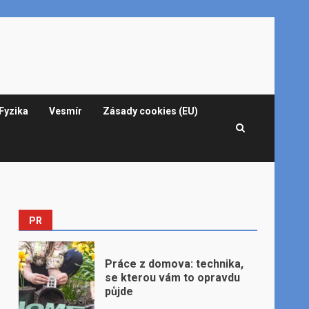
Fyzika
Vesmír
Zásady cookies (EU)
PR
Práce z domova: technika,
se kterou vám to opravdu
půjde