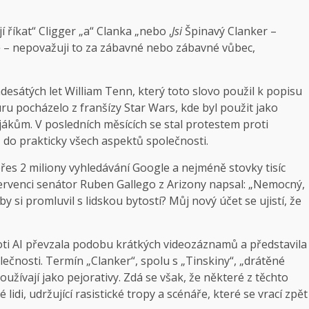
í říkat“ Cligger „a“ Clanka „nebo ‚
Jsi
Špinavý Clanker –
mě – nepovažuji to za zábavné nebo zábavné vůbec,
desátých let William Tenn, který toto slovo použil k popisu
luru pocházelo z franšízy Star Wars, kde byl použit jako
jákům. V posledních měsících se stal protestem proti
do prakticky všech aspektů společnosti.
řes 2 miliony vyhledávání Google a nejméně stovky tisíc
 červenci senátor Ruben Gallego z Arizony napsal: „Nemocný,
y si promluvil s lidskou bytostí? Můj nový účet se ujistí, že
oti AI převzala podobu krátkých videozáznamů a představila
lečnosti. Termín „Clanker“, spolu s „Tinskiny“, „drátěné
oužívají jako pejorativy. Zdá se však, že některé z těchto
lidi, udržující rasistické tropy a scénáře, které se vrací zpět