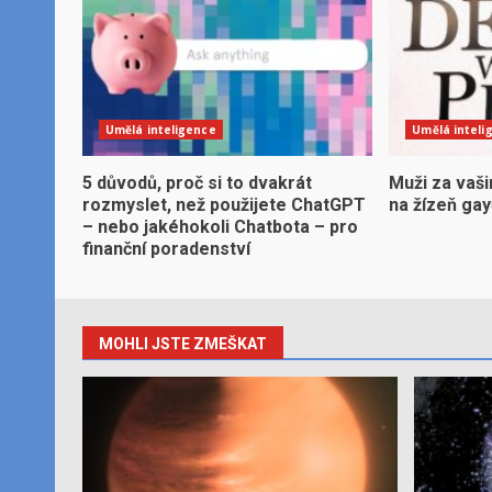
Umělá inteligence
Umělá inteli
5 důvodů, proč si to dvakrát
Muži za vaši
rozmyslet, než použijete ChatGPT
na žízeň ga
– nebo jakéhokoli Chatbota – pro
finanční poradenství
MOHLI JSTE ZMEŠKAT