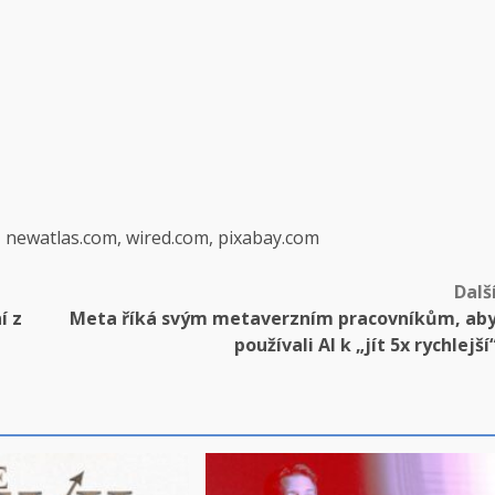
, newatlas.com, wired.com, pixabay.com
Dalš
í z
Meta říká svým metaverzním pracovníkům, ab
používali AI k „jít 5x ​​rychlejší