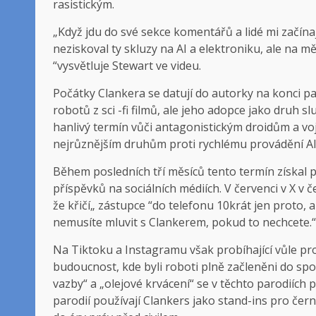
rasistickým.
„Když jdu do své sekce komentářů a lidé mi začínaj
neziskoval ty skluzy na AI a elektroniku, ale na 
“vysvětluje Stewart ve videu.
Počátky Clankera se datují do autorky na konci pa
robotů z sci -fi filmů, ale jeho adopce jako druh s
hanlivý termín vůči antagonistickým droidům a vo
nejrůznějším druhům proti rychlému provádění AI 
Během posledních tří měsíců tento termín získal p
příspěvků na sociálních médiích. V červenci v X v
že křičí„ zástupce “do telefonu 10krát jen proto, ab
nemusíte mluvit s Clankerem, pokud to nechcete.“
Na Tiktoku a Instagramu však probíhající vůle pr
budoucnost, kde byli roboti plně začleněni do spo
vazby“ a „olejové krvácení“ se v těchto parodiích p
parodií používají Clankers jako stand-ins pro černé 