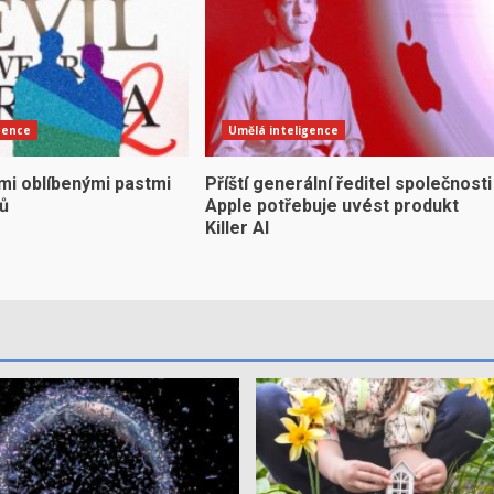
gence
Umělá inteligence
mi oblíbenými pastmi
Příští generální ředitel společnosti
yů
Apple potřebuje uvést produkt
Killer AI