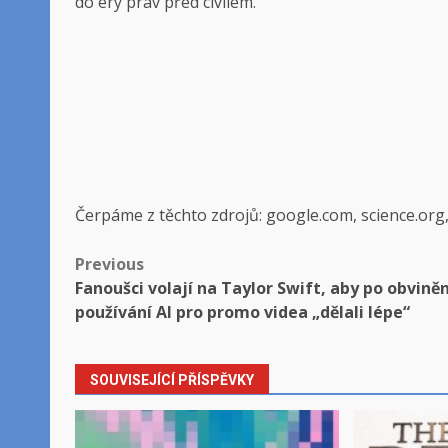
do éry práv před civilem.
Čerpáme z těchto zdrojů: google.com, science.org
Post
Previous
Fanoušci volají na Taylor Swift, aby po obviněn
navigation
používání AI pro promo videa „dělali lépe“
SOUVISEJÍCÍ PŘÍSPĚVKY