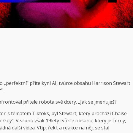
o „perfektní“ přítelkyni AI, tvůrce obsahu Harrison Stewart
“.
nfrontoval přítele robota své dcery. „Jak se jmenuješ?
nker-s tématem Tiktoks, byl Stewart, který prochází Chaise
 Guy“. V srpnu však 19letý tvůrce obsahu, který je černý,
á další videa. Vtip, řekl, a reakce na něj, se stal