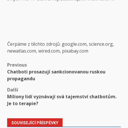
Čerpáme z těchto zdrojů: google.com, science.org,
newatlas.com, wired.com, pixabay.com
Post
Previous
Chatboti prosazují sankcionovanou ruskou
navigation
propagandu
Další
Miliony lidí vyznávají svá tajemství chatbotům.
Je to terapie?
SOUVISEJÍCÍ PŘÍSPĚVKY