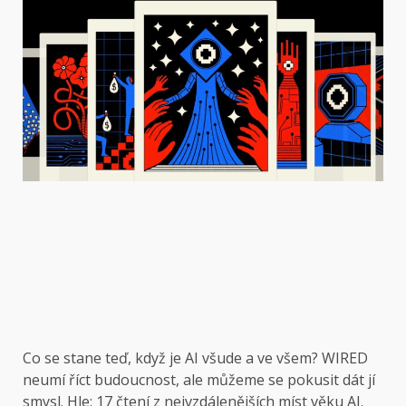
Co se stane teď, když je AI všude a ve všem? WIRED
neumí říct budoucnost, ale můžeme se pokusit dát jí
smysl. Hle: 17 čtení z nejvzdálenějších míst věku AI.