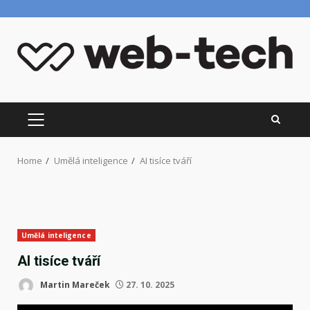
Skip
to
content
PRIMARY
MENU
Home
Umělá inteligence
AI tisíce tváří
Umělá inteligence
AI tisíce tváří
Martin Mareček
27. 10. 2025