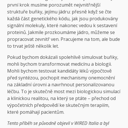
první krok musíme porozumět nejvnitřnější
struktuře buňky, jejímu jádru: přesně když se čte
každá část genetického kódu, jak jsou produkovány
signální molekuly, které nakonec vedou k sestavení
proteinů. Jakmile prozkoumáme jádro, můžeme se
propracovat zevnitř ven. Pracujeme na tom, ale bude
to trvat ještě několik let.
Pokud bychom dokázali spolehlivě simulovat buňky,
mohli bychom transformovat medicínu a biologii.
Mohli bychom testovat kandidáty léků výpočtově
před syntézou, pochopit mechanismy onemocnění
na základní úrovni a navrhnout personalizovanou
léčbu. To je skutečně most mezi biologickou simulací
a klinickou realitou, na který se ptáte – přechod od
výpočetních předpovědí ke skutečným terapiím,
které pomáhají pacientům.
Tento příběh se původně objevil v WIRED Italia a byl