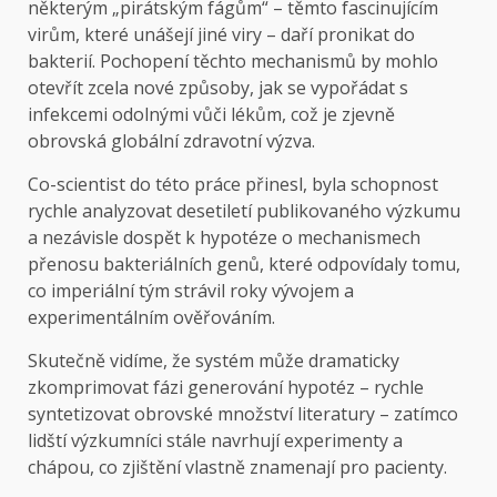
některým „pirátským fágům“ – těmto fascinujícím
virům, které unášejí jiné viry – daří pronikat do
bakterií. Pochopení těchto mechanismů by mohlo
otevřít zcela nové způsoby, jak se vypořádat s
infekcemi odolnými vůči lékům, což je zjevně
obrovská globální zdravotní výzva.
Co-scientist do této práce přinesl, byla schopnost
rychle analyzovat desetiletí publikovaného výzkumu
a nezávisle dospět k hypotéze o mechanismech
přenosu bakteriálních genů, které odpovídaly tomu,
co imperiální tým strávil roky vývojem a
experimentálním ověřováním.
Skutečně vidíme, že systém může dramaticky
zkomprimovat fázi generování hypotéz – rychle
syntetizovat obrovské množství literatury – zatímco
lidští výzkumníci stále navrhují experimenty a
chápou, co zjištění vlastně znamenají pro pacienty.