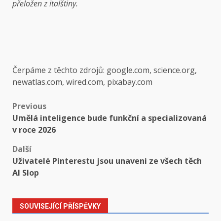
přeložen z italštiny.
Čerpáme z těchto zdrojů: google.com, science.org,
newatlas.com, wired.com, pixabay.com
Post
Previous
Umělá inteligence bude funkční a specializovaná
navigation
v roce 2026
Další
Uživatelé Pinterestu jsou unaveni ze všech těch
AI Slop
SOUVISEJÍCÍ PŘÍSPĚVKY