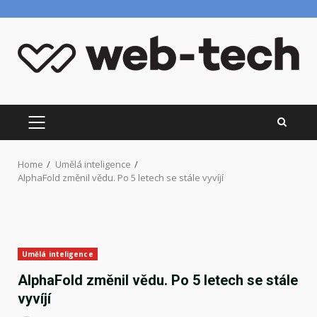
Skip
to
content
PRIMARY
MENU
Home
Umělá inteligence
AlphaFold změnil vědu. Po 5 letech se stále vyvíjí
Umělá inteligence
AlphaFold změnil vědu. Po 5 letech se stále
vyvíjí