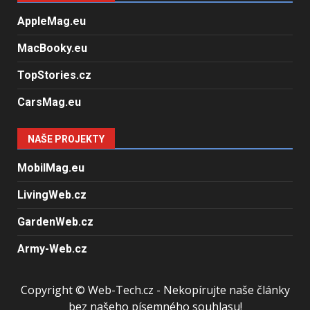
AppleMag.eu
MacBooky.eu
TopStories.cz
CarsMag.eu
NAŠE PROJEKTY
MobilMag.eu
LivingWeb.cz
GardenWeb.cz
Army-Web.cz
Copyright © Web-Tech.cz - Nekopírujte naše články
bez našeho písemného souhlasu!