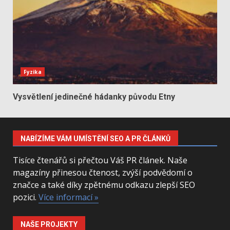
Fyzika
Vysvětlení jedinečné hádanky původu Etny
NABÍZÍME VÁM UMÍSTĚNÍ SEO A PR ČLÁNKŮ
Tisíce čtenářů si přečtou Váš PR článek. Naše
magazíny přinesou čtenost, zvýší podvědomí o
značce a také díky zpětnému odkazu zlepší SEO
pozici.
Více informací »
NAŠE PROJEKTY