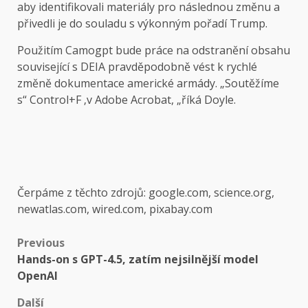
aby identifikovali materiály pro následnou změnu a
přivedli je do souladu s výkonným pořadí Trump.
Použitím Camogpt bude práce na odstranění obsahu
související s DEIA pravděpodobně vést k rychlé
změně dokumentace americké armády. „Soutěžíme
s“ Control+F ‚v Adobe Acrobat, „říká Doyle.
Čerpáme z těchto zdrojů: google.com, science.org,
newatlas.com, wired.com, pixabay.com
Post
Previous
Hands-on s GPT-4.5, zatím nejsilnější model
navigation
OpenAI
Další