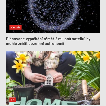
Vesmír
Plánované vypuštění téměř 2 milionů satelitů by
mohlo zničit pozemní astronomii
PR