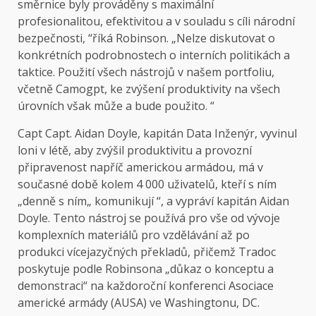
směrnice byly prováděny s maximální
profesionalitou, efektivitou a v souladu s cíli národní
bezpečnosti, “říká Robinson. „Nelze diskutovat o
konkrétních podrobnostech o interních politikách a
taktice. Použití všech nástrojů v našem portfoliu,
včetně Camogpt, ke zvýšení produktivity na všech
úrovních však může a bude použito. “
Capt Capt. Aidan Doyle, kapitán Data Inženýr, vyvinul
loni v létě, aby zvýšil produktivitu a provozní
připravenost napříč americkou armádou, má v
současné době kolem 4 000 uživatelů, kteří s ním
„denně s ním„ komunikují “, a vypráví kapitán Aidan
Doyle. Tento nástroj se používá pro vše od vývoje
komplexních materiálů pro vzdělávání až po
produkci vícejazyčných překladů, přičemž Tradoc
poskytuje podle Robinsona „důkaz o konceptu a
demonstraci“ na každoroční konferenci Asociace
americké armády (AUSA) ve Washingtonu, DC.