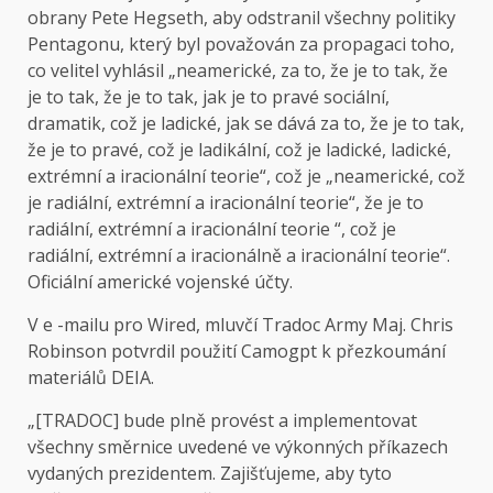
obrany Pete Hegseth, aby odstranil všechny politiky
Pentagonu, který byl považován za propagaci toho,
co velitel vyhlásil „neamerické, za to, že je to tak, že
je to tak, že je to tak, jak je to pravé sociální,
dramatik, což je ladické, jak se dává za to, že je to tak,
že je to pravé, což je ladikální, což je ladické, ladické,
extrémní a iracionální teorie“, což je „neamerické, což
je radiální, extrémní a iracionální teorie“, že je to
radiální, extrémní a iracionální teorie “, což je
radiální, extrémní a iracionálně a iracionální teorie“.
Oficiální americké vojenské účty.
V e -mailu pro Wired, mluvčí Tradoc Army Maj. Chris
Robinson potvrdil použití Camogpt k přezkoumání
materiálů DEIA.
„[TRADOC] bude plně provést a implementovat
všechny směrnice uvedené ve výkonných příkazech
vydaných prezidentem. Zajišťujeme, aby tyto