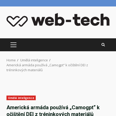
Skip
to
content
PRIMARY
MENU
Home
Umělá inteligence
Americká armáda používá „Camogpt“ k očištění DEI z
tréninkových materiálů
Umělá inteligence
Americká armáda používá „Camogpt“ k
očištění DEI z tréninkových materiálů