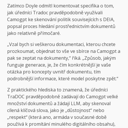
Zatímco Doyle odmítl komentovat specifika o tom,
jak úředníci Tradoc pravděpodobně využívali
Camogpt ke skenování politik souvisejících s DEIA,
popsal proces hledání prostřednictvím dokumentů
jako relativně přímočaré.
„Vzal bych si veškerou dokumentaci, kterou chcete
prozkoumat, objednat to vše ve sbírce na Camogpt a
pak se zeptat na dokumenty,“ říká. „Způsob, jakým
funguje generace, je, že čím konkrétnější je vaše
otázka pro koncepty uvnitř dokumentu, tím
podrobnější informace, které model poskytne zpět.“
Z praktického hlediska to znamená, že úředníci
TraDOC pravděpodobně zadávají do Camogpt velké
množství dokumentů a žádají LLM, aby skenoval
cílená klíčová slova, jako je „důstojnost“ nebo
„respekt“ (která ano, armáda v současné době
používá k promítání minulého digitálního obsahu),