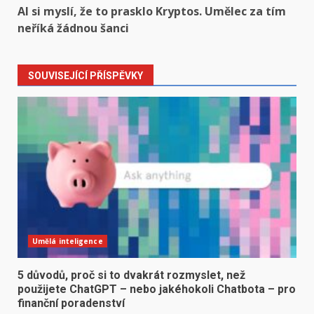
AI si myslí, že to prasklo Kryptos. Umělec za tím
neříká žádnou šanci
SOUVISEJÍCÍ PŘÍSPĚVKY
Umělá inteligence
5 důvodů, proč si to dvakrát rozmyslet, než
použijete ChatGPT – nebo jakéhokoli Chatbota – pro
finanční poradenství