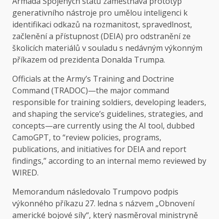
Armáda Spojených států zaměstnává prototyp
generativního nástroje pro umělou inteligenci k
identifikaci odkazů na rozmanitost, spravedlnost,
začlenění a přístupnost (DEIA) pro odstranění ze
školicích materiálů v souladu s nedávným výkonným
příkazem od prezidenta Donalda Trumpa.
Officials at the Army’s Training and Doctrine
Command (TRADOC)—the major command
responsible for training soldiers, developing leaders,
and shaping the service’s guidelines, strategies, and
concepts—are currently using the AI ​​tool, dubbed
CamoGPT, to “review policies, programs,
publications, and initiatives for DEIA and report
findings,” according to an internal memo reviewed by
WIRED.
Memorandum následovalo Trumpovo podpis
výkonného příkazu 27. ledna s názvem „Obnovení
americké bojové síly“, který nasměroval ministryně