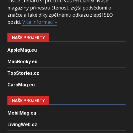
Tisíce čtenářů si přečtou Váš PR článek. Naše
magazíny přinesou čtenost, zvýší podvědomí o
značce a také díky zpětnému odkazu zlepší SEO
pozici.
Více informací »
NAŠE PROJEKTY
AppleMag.eu
MacBooky.eu
TopStories.cz
CarsMag.eu
NAŠE PROJEKTY
MobilMag.eu
LivingWeb.cz