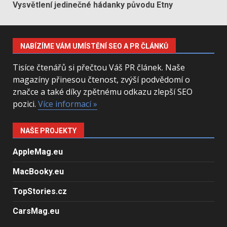
Vysvětlení jedinečné hádanky původu Etny
NABÍZÍME VÁM UMÍSTĚNÍ SEO A PR ČLÁNKŮ
Tisíce čtenářů si přečtou Váš PR článek. Naše
magazíny přinesou čtenost, zvýší podvědomí o
značce a také díky zpětnému odkazu zlepší SEO
pozici.
Více informací »
NAŠE PROJEKTY
AppleMag.eu
MacBooky.eu
TopStories.cz
CarsMag.eu