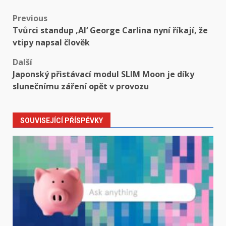
Post
Previous
Tvůrci standup ‚AI‘ George Carlina nyní říkají, že
navigation
vtipy napsal člověk
Další
Japonský přistávací modul SLIM Moon je díky
slunečnímu záření opět v provozu
SOUVISEJÍCÍ PŘÍSPĚVKY