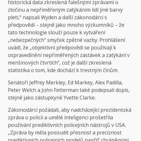
historická data zkreslená falešnými zprávami o
zločinu a nepřiměřeným zatýkáním lidí jiné barvy
pleti,“ napsali Wyden a další zákonodárci s
předpovědí – stejně jako mnoho výzkumníků – že
tato technologie slouží pouze k vytváření
„nebezpečných“ smyček zpětné vazby. Prohlášení
uvádí, že „objektivní předpovědi se používají k
ospravedlnění nepřiměřených zastávek a zatýkání v
menšinových čtvrtích“, což je další zkreslená
statistika o tom, kde dochází k trestným činům.
Senátoři Jeffrey Merkley, Ed Markey, Alex Padilla,
Peter Welch a John Fetterman také podepsali dopis,
stejně jako zástupkyně Yvette Clarke.
Zákonodárci požádali, aby nadcházející prezidentská
zpráva o policii a umělé inteligenci prošetřila
používání prediktivních policejních nástrojů v USA.
„Zpráva by měla posoudit přesnost a preciznost
prediktivních policejních modelů napříč chráněnými