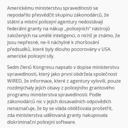
Americkému ministerstvu spravedlnosti se
nepodařilo přesvědčit skupinu zákonodárců, že
státní a místní policejní agentury nedostávají
federální granty na nákup „policejních“ nástrojů
založených na umělé inteligenci, o nichž je známo, že
jsou nepřesné, ne-li náchylné k zhoršování
předsudků, které byly dlouho pozorovány v USA.
americké policejní síly.
Sedm členů Kongresu napsalo v dopise ministerstvu
spravedlnosti, který jako první obdržela společnost
WIRED, že informace, které z agentury vylovili, pouze
rozdmýchaly jejich obavy z policejního grantového
programu ministerstva spravedlnosti. Podle
zákonodárců nic v jejích dosavadních odpovědích
nenaznačuje, že by se vláda obtěžovala prošetřit,
zda ministerstva udělovaná granty nakupovala
diskriminační policejní software.