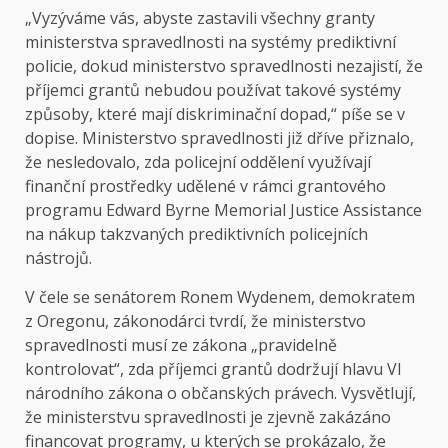
„Vyzýváme vás, abyste zastavili všechny granty
ministerstva spravedlnosti na systémy prediktivní
policie, dokud ministerstvo spravedlnosti nezajistí, že
příjemci grantů nebudou používat takové systémy
způsoby, které mají diskriminační dopad,“ píše se v
dopise. Ministerstvo spravedlnosti již dříve přiznalo,
že nesledovalo, zda policejní oddělení využívají
finanční prostředky udělené v rámci grantového
programu Edward Byrne Memorial Justice Assistance
na nákup takzvaných prediktivních policejních
nástrojů.
V čele se senátorem Ronem Wydenem, demokratem
z Oregonu, zákonodárci tvrdí, že ministerstvo
spravedlnosti musí ze zákona „pravidelně
kontrolovat“, zda příjemci grantů dodržují hlavu VI
národního zákona o občanských právech. Vysvětlují,
že ministerstvu spravedlnosti je zjevně zakázáno
financovat programy, u kterých se prokázalo, že