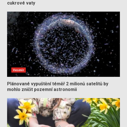
cukrové vaty
Vesmír
Plánované vypuštění téměř 2 milionů satelitů by
mohlo zničit pozemní astronomii