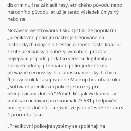
diskriminují na základě rasy, etnického původu nebo
národního původu, ať už je tento výsledek úmyslný
nebo ne.
Nezávislé vyšetřování v tisku zjistilo, že populární
„prediktivní“ policejní nástroje trénované na
historických údajích o trestné činnosti často kopírují
zažité předsudky a nabízejí vymáhání práva v
nejlepším případě pozlátko vědecké legitimity a
zároveň udržují přehnanou policejní kontrolu
převážně černošských a latinskoamerických čtvrtí. .
Říjnový titulek časopisu The Markup bez obalu říká:
„Software prediktivní policie je hrozný při
předpovídání zločinů.“ Příběh líčí, jak výzkumníci v
publikaci nedávno prozkoumali 23 631 předpovědí
policejních zločinů – a zjistili, že jsou přesné zhruba v
1 procentu času.
„Prediktivní policejní systémy se spoléhají na