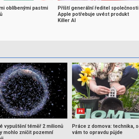
mi oblíbenými pastmi
Příští generální ředitel společnosti
yů
Apple potřebuje uvést produkt
Killer AI
PR
 vypuštění téměř 2 milionů
Práce z domova: technika, s
by mohlo zničit pozemní
vám to opravdu půjde
ii