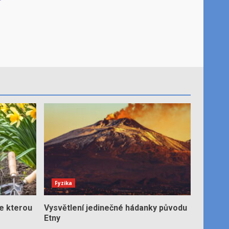
Fyzika
e kterou
Vysvětlení jedinečné hádanky původu
Etny