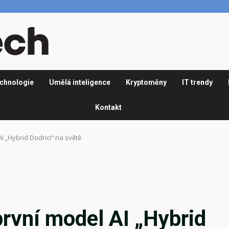
chnologie
Umělá inteligence
Kryptoměny
IT trendy
Kontakt
I „Hybrid Dodrici“ na světě
první model AI „Hybrid