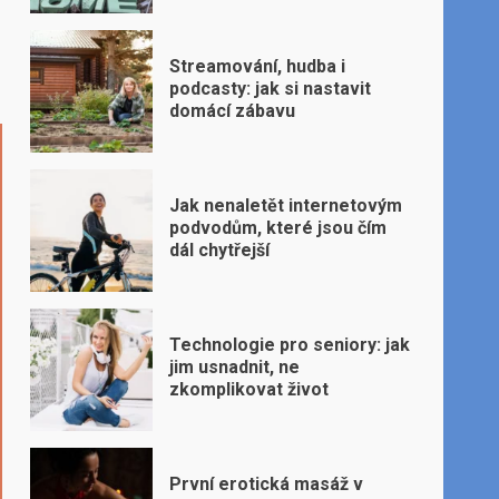
Streamování, hudba i
podcasty: jak si nastavit
domácí zábavu
Jak nenaletět internetovým
podvodům, které jsou čím
dál chytřejší
Technologie pro seniory: jak
jim usnadnit, ne
zkomplikovat život
První erotická masáž v