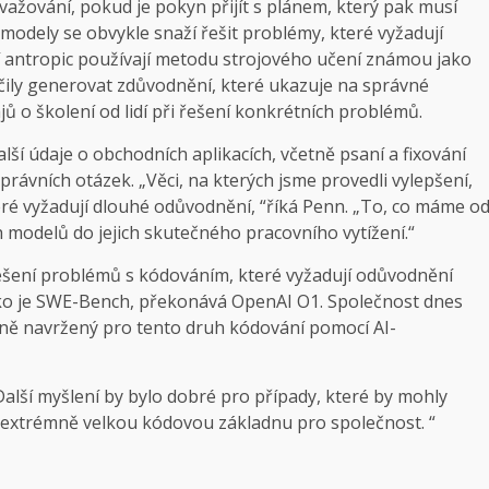
žování, pokud je pokyn přijít s plánem, který pak musí
 modely se obvykle snaží řešit problémy, které vyžadují
í antropic používají metodu strojového učení známou jako
aučily generovat zdůvodnění, které ukazuje na správné
 o školení od lidí při řešení konkrétních problémů.
lší údaje o obchodních aplikacích, včetně psaní a fixování
právních otázek. „Věci, na kterých jsme provedli vylepšení,
ré vyžadují dlouhé odůvodnění, “říká Penn. „To, co máme o
h modelů do jejich skutečného pracovního vytížení.“
 řešení problémů s kódováním, které vyžadují odůvodnění
ako je SWE-Bench, překonává OpenAI O1. Společnost dnes
lně navržený pro tento druh kódování pomocí AI-
 Další myšlení by bylo dobré pro případy, které by mohly
a extrémně velkou kódovou základnu pro společnost. “