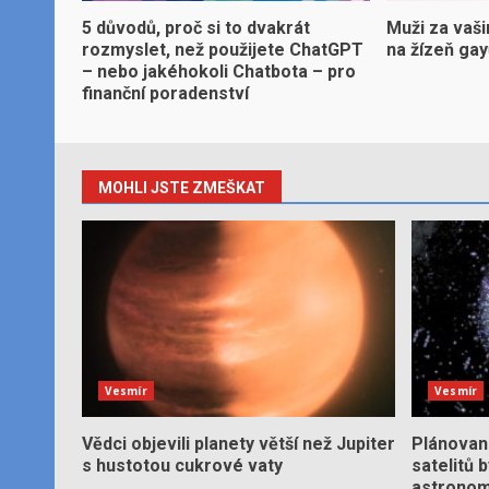
5 důvodů, proč si to dvakrát
Muži za vaši
rozmyslet, než použijete ChatGPT
na žízeň ga
– nebo jakéhokoli Chatbota – pro
finanční poradenství
MOHLI JSTE ZMEŠKAT
Vesmír
Vesmír
Vědci objevili planety větší než Jupiter
Plánované
s hustotou cukrové vaty
satelitů 
astronom