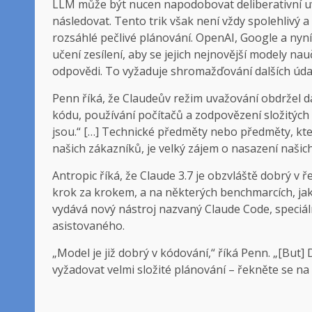
LLM může být nucen napodobovat deliberativní uva
následovat. Tento trik však není vždy spolehlivý a
rozsáhlé pečlivé plánování. OpenAI, Google a nyn
učení zesílení, aby se jejich nejnovější modely n
odpovědi. To vyžaduje shromažďování dalších údajů
Penn říká, že Claudeův režim uvažování obdržel da
kódu, používání počítačů a zodpovězení složitých 
jsou.“ […] Technické předměty nebo předměty, kte
našich zákazníků, je velký zájem o nasazení našic
Antropic říká, že Claude 3.7 je obzvláště dobrý v
krok za krokem, a na některých benchmarcích, j
vydává nový nástroj nazvaný Claude Code, speciá
asistovaného.
„Model je již dobrý v kódování,“ říká Penn. „[But]
vyžadovat velmi složité plánování – řekněte se n