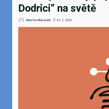
Dodrici“ na světě
Martin Mareček
24. 2. 2025