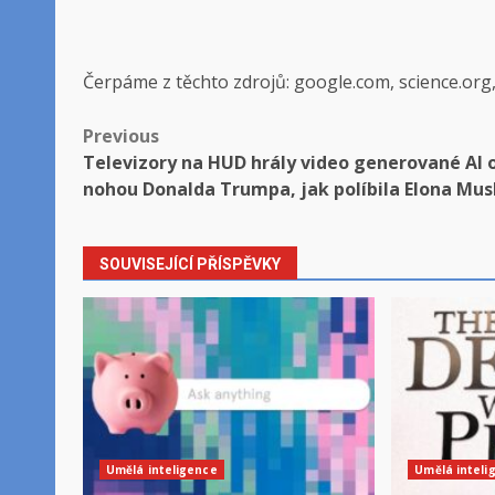
Čerpáme z těchto zdrojů: google.com, science.org
Post
Previous
Televizory na HUD hrály video generované AI 
navigation
nohou Donalda Trumpa, jak políbila Elona Mu
SOUVISEJÍCÍ PŘÍSPĚVKY
Umělá inteligence
Umělá inteli