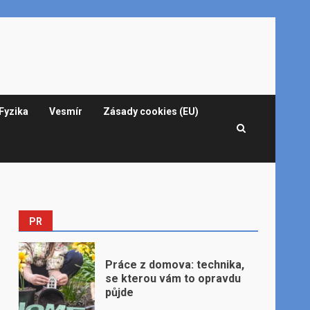
Fyzika
Vesmír
Zásady cookies (EU)
PR
Práce z domova: technika,
se kterou vám to opravdu
půjde