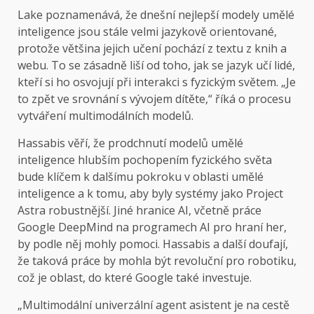
Lake poznamenává, že dnešní nejlepší modely umělé
inteligence jsou stále velmi jazykově orientované,
protože většina jejich učení pochází z textu z knih a
webu. To se zásadně liší od toho, jak se jazyk učí lidé,
kteří si ho osvojují při interakci s fyzickým světem. „Je
to zpět ve srovnání s vývojem dítěte,“ říká o procesu
vytváření multimodálních modelů.
Hassabis věří, že prodchnutí modelů umělé
inteligence hlubším pochopením fyzického světa
bude klíčem k dalšímu pokroku v oblasti umělé
inteligence a k tomu, aby byly systémy jako Project
Astra robustnější. Jiné hranice AI, včetně práce
Google DeepMind na programech AI pro hraní her,
by podle něj mohly pomoci. Hassabis a další doufají,
že taková práce by mohla být revoluční pro robotiku,
což je oblast, do které Google také investuje.
„Multimodální univerzální agent asistent je na cestě