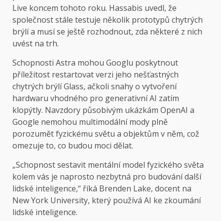
Live koncem tohoto roku. Hassabis uvedl, že
společnost stále testuje několik prototypů chytrých
brýlí a musí se ještě rozhodnout, zda některé z nich
uvést na trh.
Schopnosti Astra mohou Googlu poskytnout
příležitost restartovat verzi jeho nešťastných
chytrých brýlí Glass, ačkoli snahy o vytvoření
hardwaru vhodného pro generativní AI zatím
klopýtly. Navzdory působivým ukázkám OpenAI a
Google nemohou multimodální mody plně
porozumět fyzickému světu a objektům v něm, což
omezuje to, co budou moci dělat.
„Schopnost sestavit mentální model fyzického světa
kolem vás je naprosto nezbytná pro budování další
lidské inteligence,“ říká Brenden Lake, docent na
New York University, který používá AI ke zkoumání
lidské inteligence.