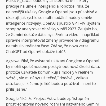
Pulkit Agrawal, odborný asistent na MIT, který
pracuje na umělé inteligenci a robotice, říká, že
nejnovější ukázky Google a OpenAI jsou působivé a
ukazují, jak rychle se multimodální modely umělé
inteligence rozvíjely. OpenAI spustilo GPT-4V, systém
schopný analyzovat obrázky v září 2023. Zaujalo ho,
že Gemini dokáže dát smysl živému videu – například
správně interpretovat změny provedené v diagramu
na tabuli v reálném čase. Zdá se, že nová verze
ChatGPT od OpenAI dokáže totéž.
Agrawal říká, že asistenti ukázaní Googlem a OpenAI
by mohli společnostem poskytnout nová školicí data,
protože uživatelé komunikují s modely v reálném
světě. „Ale musí být užitečné,“ dodává. „Velkou
otázkou je, k čemu je lidé budou používat – není to
příliš jasné.“
Google říká, že Project Astra bude zpřístupněn
prostřednictvím nového rozhraní nazvaného Gemini