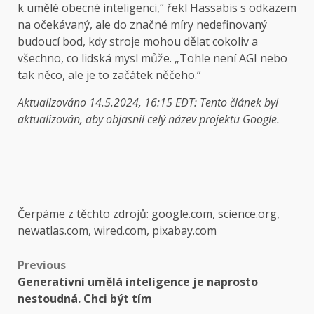
k umělé obecné inteligenci,“ řekl Hassabis s odkazem
na očekávaný, ale do značné míry nedefinovaný
budoucí bod, kdy stroje mohou dělat cokoliv a
všechno, co lidská mysl může. „Tohle není AGI nebo
tak něco, ale je to začátek něčeho.“
Aktualizováno 14.5.2024, 16:15 EDT: Tento článek byl
aktualizován, aby objasnil celý název projektu Google.
Čerpáme z těchto zdrojů: google.com, science.org,
newatlas.com, wired.com, pixabay.com
Post
Previous
Generativní umělá inteligence je naprosto
navigation
nestoudná. Chci být tím