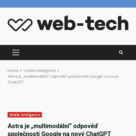
Skip
to
content
PRIMARY
MENU
Home
Umělá inteligence
Astra je „multimodální“ odpověď společnosti Google na nový
ChatGPT
Umělá inteligence
Astra je „multimodální“ odpověď
společnosti Google na nový ChatGPT