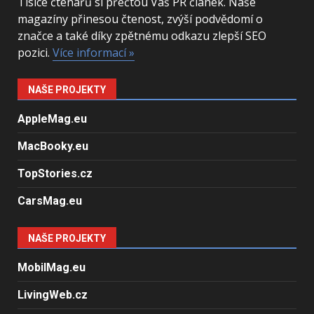
Tisíce čtenářů si přečtou Váš PR článek. Naše
magazíny přinesou čtenost, zvýší podvědomí o
značce a také díky zpětnému odkazu zlepší SEO
pozici.
Více informací »
NAŠE PROJEKTY
AppleMag.eu
MacBooky.eu
TopStories.cz
CarsMag.eu
NAŠE PROJEKTY
MobilMag.eu
LivingWeb.cz