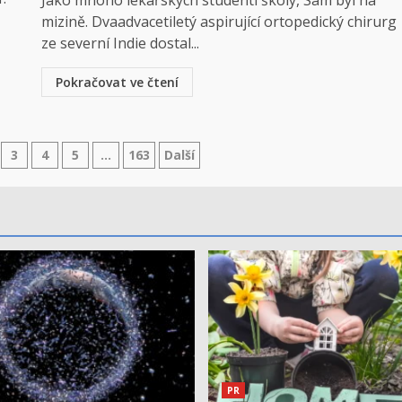
Jako mnoho lékařských studenti školy, Sam byl na
mizině. Dvaadvacetiletý aspirující ortopedický chirurg
ze severní Indie dostal...
Pokračovat ve čtení
ní
3
4
5
…
163
Další
PR