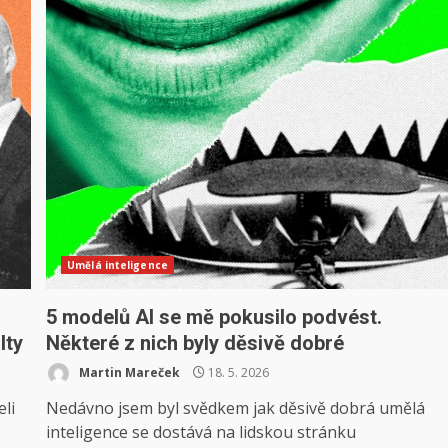
Umělá inteligence
5 modelů AI se mě pokusilo podvést.
lty
Některé z nich byly děsivě dobré
Martin Mareček
18. 5. 2026
eli
Nedávno jsem byl svědkem jak děsivě dobrá umělá
inteligence se dostává na lidskou stránku