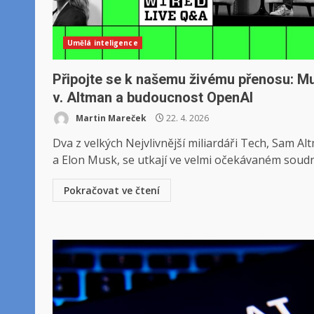
Umělá inteligence
Připojte se k našemu živému přenosu: M
v. Altman a budoucnost OpenAI
Martin Mareček
22. 4. 2026
Dva z velkých Nejvlivnější miliardáři Tech, Sam Al
a Elon Musk, se utkají ve velmi očekávaném soudn
Pokračovat ve čtení