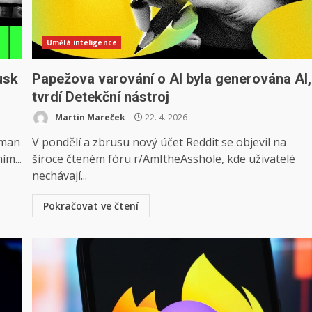
Umělá inteligence
usk
Papežova varování o AI byla generována AI,
tvrdí Detekční nástroj
Martin Mareček
22. 4. 2026
tman
V pondělí a zbrusu nový účet Reddit se objevil na
ím...
široce čteném fóru r/AmItheAsshole, kde uživatelé
nechávají...
Pokračovat ve čtení