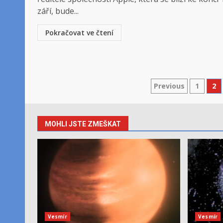
září, bude...
Pokračovat ve čtení
Stránková
Previous
1
2
příspěvků
MOHLI JSTE ZMEŠKAT
Vesmír
Vesmír