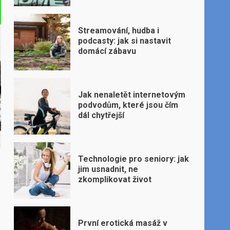
Streamování, hudba i
podcasty: jak si nastavit
domácí zábavu
Jak nenaletět internetovým
podvodům, které jsou čím
dál chytřejší
Technologie pro seniory: jak
jim usnadnit, ne
zkomplikovat život
První erotická masáž v