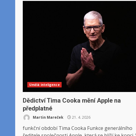
Umělá inteligence
Dědictví Tima Cooka mění Apple na
předplatné
Martin Mareček
21. 4. 2026
funkční období Tima Cooka Funkce generálního
ředitele společnosti Apple, která se blíží ke konci 1