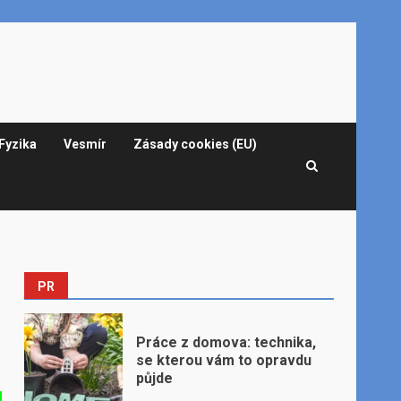
Fyzika
Vesmír
Zásady cookies (EU)
PR
Práce z domova: technika,
se kterou vám to opravdu
půjde