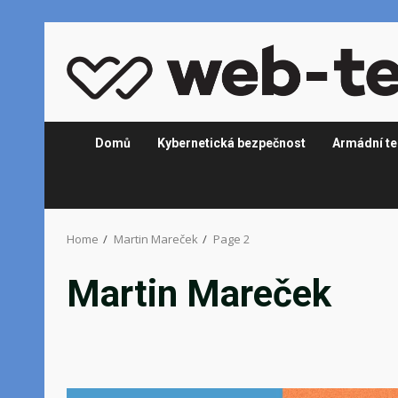
Skip
to
content
Domů
Kybernetická bezpečnost
Armádní te
Home
Martin Mareček
Page 2
Martin Mareček