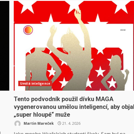
Umělá inteligence
Tento podvodník použil dívku MAGA
vygenerovanou umělou inteligencí, aby obja
„super hloupé“ muže
Martin Mareček
21. 4. 2026
.