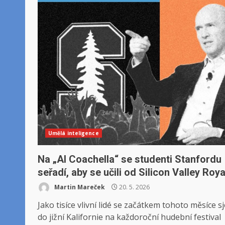
Umělá inteligence
Na „AI Coachella“ se studenti Stanfordu
seřadí, aby se učili od Silicon Valley Roya
Martin Mareček
20. 5. 2026
Jako tisíce vlivní lidé se začátkem tohoto měsíce sj
do jižní Kalifornie na každoroční hudební festival