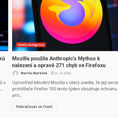
Umělá inteligence
ků
Mozilla použila Anthropic’s Mythos k
nalezení a opravě 271 chyb ve Firefoxu
Martin Mareček
21. 4. 2026
ů v
Uprostřed běsnění Mozilla v úterý uvedla, že její verz
..
prohlížeče Firefox 150 tento týden obsahuje ochranu
pro...
Pokračovat ve čtení