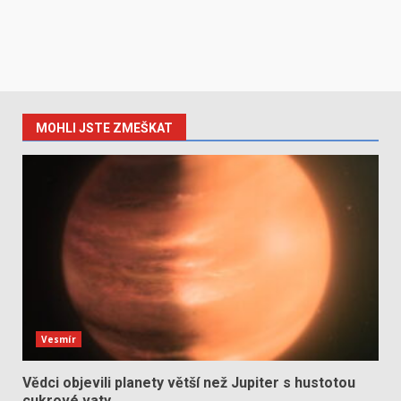
MOHLI JSTE ZMEŠKAT
Vesmír
Vědci objevili planety větší než Jupiter s hustotou
cukrové vaty