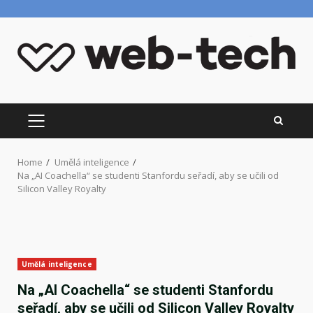
Skip
to
content
PRIMARY
MENU
Home
Umělá inteligence
Na „AI Coachella“ se studenti Stanfordu seřadí, aby se učili od
Silicon Valley Royalty
Umělá inteligence
Na „AI Coachella“ se studenti Stanfordu
seřadí, aby se učili od Silicon Valley Royalty