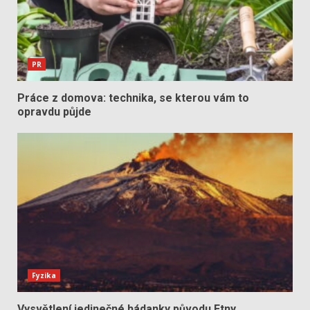
PR
Práce z domova: technika, se kterou vám to
opravdu půjde
Fyzika
Vysvětlení jedinečné hádanky původu Etny