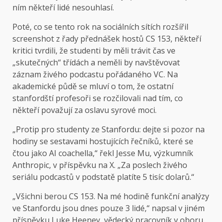
ním někteří lidé nesouhlasí.
Poté, co se tento rok na sociálních sítích rozšířil
screenshot z řady přednášek hostů CS 153, někteří
kritici tvrdili, že studenti by měli trávit čas ve
„skutečných“ třídách a neměli by navštěvovat
záznam živého podcastu pořádaného VC. Na
akademické půdě se mluví o tom, že ostatní
stanfordští profesoři se rozčilovali nad tím, co
někteří považují za oslavu syrové moci.
„Protip pro studenty ze Stanfordu: dejte si pozor na
hodiny se sestavami hostujících řečníků, které se
čtou jako AI coachella,“ řekl Jesse Mu, výzkumník
Anthropic, v příspěvku na X. „Za poslech živého
seriálu podcastů v podstatě platíte 5 tisíc dolarů.“
„Všichni berou CS 153. Na mé hodině funkční analýzy
ve Stanfordu jsou dnes pouze 3 lidé,“ napsal v jiném
příspěvku Luke Heeney, vědecký pracovník v oboru