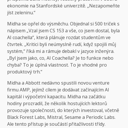
ekonomie na Stanfordské univerzitě. „Nezapomeňte
jíst zeleninu.“
Midha se opřel do výsměchu. Objednal si 500 triček s
nápisem „Vzal jsem CS 153 a vše, co jsem dostal, byla
AI coachella“, která plánuje rozdat studentům ve
čtvrtek. „Kritici byli neúmyslně rudí, když spojili můj
systém,“ říká mi a rámuje debakl v jazyce inženýra.
„Byl jsem jako, co, AI Coachella? Je to funkce nebo
chyba? To je úplná vlastnost. To je vhodné pro
produktový trh.“
Midha a Abbott nedávno spustili novou venture
firmu AMP, jejímž cílem je dodávat začínajícím AI
kapitál i výpočetní kapacitu. Midha na začátku
hodiny prozradil, že několik hostujících lektorů
provozuje společnosti, do kterých investoval, včetně
Black Forest Labs, Mistral, Sesame a Periodic Labs.
Ale tento přístup je součástí přitažlivosti třídy.