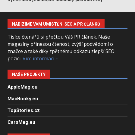
NABÍZÍME VÁM UMÍSTĚNÍ SEO A PR ČLÁNKŮ
Tisíce čtenářů si přečtou Váš PR článek. Naše
magazíny přinesou čtenost, zvýší podvědomí o
značce a také díky zpětnému odkazu zlepší SEO
pozici.
Více informací »
NAŠE PROJEKTY
AppleMag.eu
MacBooky.eu
TopStories.cz
CarsMag.eu