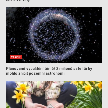
Vesmír
Plánované vypuštění téměř 2 milionů satelitů by
mohlo zničit pozemní astronomii