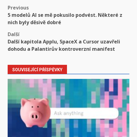
Post
Previous
5 modelů AI se mě pokusilo podvést. Některé z
navigation
nich byly děsivě dobré
Další
Další kapitola Applu, SpaceX a Cursor uzavřeli
dohodu a Palantirův kontroverzní manifest
SOUVISEJÍCÍ PŘÍSPĚVKY