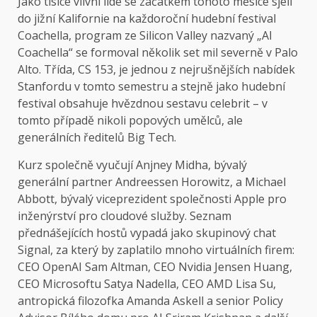
Jako tisíce
vlivní lidé se začátkem tohoto měsíce sjeli
do jižní Kalifornie na každoroční hudební festival
Coachella, program ze Silicon Valley nazvaný „AI
Coachella“ se formoval několik set mil severně v Palo
Alto. Třída, CS 153, je jednou z nejrušnějších nabídek
Stanfordu v tomto semestru a stejně jako hudební
festival obsahuje hvězdnou sestavu celebrit – v
tomto případě nikoli popových umělců, ale
generálních ředitelů Big Tech.
Kurz společně vyučují Anjney Midha, bývalý
generální partner Andreessen Horowitz, a Michael
Abbott, bývalý viceprezident společnosti Apple pro
inženýrství pro cloudové služby. Seznam
přednášejících hostů vypadá jako skupinový chat
Signal, za který by zaplatilo mnoho virtuálních firem:
CEO OpenAI Sam Altman, CEO Nvidia Jensen Huang,
CEO Microsoftu Satya Nadella, CEO AMD Lisa Su,
antropická filozofka Amanda Askell a senior Policy