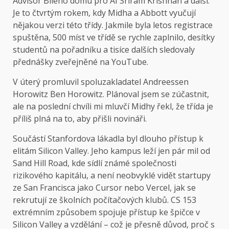
Advisor Bílého domu pro AI Sriram Krishnan a další.
Je to čtvrtým rokem, kdy Midha a Abbott vyučují
nějakou verzi této třídy. Jakmile byla letos registrace
spuštěna, 500 míst ve třídě se rychle zaplnilo, desítky
studentů na pořadníku a tisíce dalších sledovaly
přednášky zveřejněné na YouTube.
V úterý promluvil spoluzakladatel Andreessen
Horowitz Ben Horowitz. Plánoval jsem se zúčastnit,
ale na poslední chvíli mi mluvčí Midhy řekl, že třída je
příliš plná na to, aby přišli novináři.
Součástí Stanfordova lákadla byl dlouho přístup k
elitám Silicon Valley. Jeho kampus leží jen pár mil od
Sand Hill Road, kde sídlí známé společnosti
rizikového kapitálu, a není neobvyklé vidět startupy
ze San Francisca jako Cursor nebo Vercel, jak se
rekrutují ze školních počítačových klubů. CS 153
extrémním způsobem spojuje přístup ke špičce v
Silicon Valley a vzdělání – což je přesně důvod, proč s