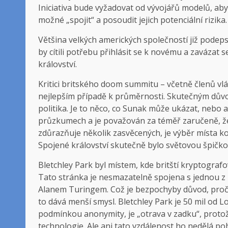
Iniciativa bude vyžadovat od vývojářů modelů, aby
možné „spojit“ a posoudit jejich potenciální rizika.
Většina velkých amerických společností již podeps
by cítili potřebu přihlásit se k novému a zavázat
království.
Kritici britského doom summitu – včetně členů vlá
nejlepším případě k průměrnosti. Skutečným důvo
politika. Je to něco, co Sunak může ukázat, nebo a
průzkumech a je považován za téměř zaručeně, že 
zdůrazňuje několik zasvěcených, je výběr místa ko
Spojené království skutečně bylo světovou špičkou
Bletchley Park byl místem, kde britští kryptografo
Tato stránka je nesmazatelně spojena s jednou z
Alanem Turingem. Což je bezpochyby důvod, proč 
to dává menší smysl. Bletchley Park je 50 mil od 
podmínkou anonymity, je „otrava v zadku“, protože
technologie. Ale ani tato vzdálenost ho nedělá 