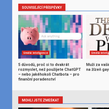
SOUVISEJÍCÍ PŘÍSPĚVKY
Umělá inteligence
Umělá inteli
5 důvodů, proč si to dvakrát
Muži za vaši
rozmyslet, než použijete ChatGPT
na žízeň ga
– nebo jakéhokoli Chatbota – pro
finanční poradenství
MOHLI JSTE ZMEŠKAT