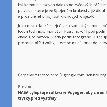
byl kampus situován daleko od zvědavých očí, ale
po válce, které je ve Spojeném království již 
a proslulé jeho hojnost kruhových objezdů.
Je to místo, které, stejně jako samotný summit, n
Jeden technický manažer, který hovořil pod podmí
vládou, to nazývá „vláda podle fotografie“. Utěš
prohraje příští volby, které se musí konat do ledn
Čerpáme z těchto zdrojů: google.com, science.org
Post
Previous
NASA vylepšuje software Voyager, aby chránil
navigation
trysky před výstřely