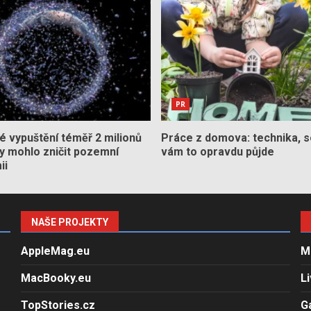
PR
 vypuštění téměř 2 milionů
Práce z domova: technika, s
by mohlo zničit pozemní
vám to opravdu půjde
ii
NAŠE PROJEKTY
AppleMag.eu
M
MacBooky.eu
L
TopStories.cz
G