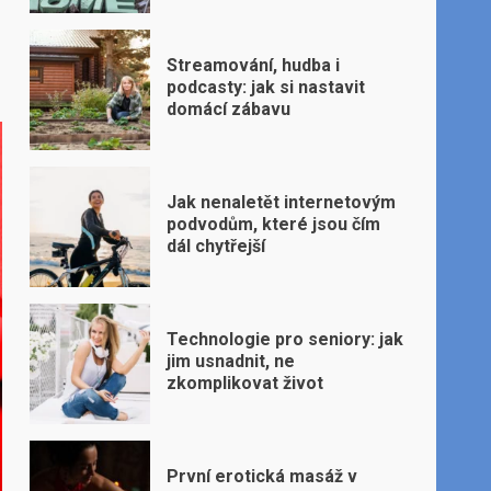
Streamování, hudba i
podcasty: jak si nastavit
domácí zábavu
Jak nenaletět internetovým
podvodům, které jsou čím
dál chytřejší
Technologie pro seniory: jak
jim usnadnit, ne
zkomplikovat život
První erotická masáž v