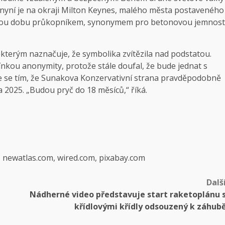
 nyní je na okraji Milton Keynes, malého města postaveného
dlouhou dobu průkopníkem, synonymem pro betonovou jemnost
ěkterým naznačuje, že symbolika zvítězila nad podstatou.
nkou anonymity, protože stále doufal, že bude jednat s
uje se tím, že Sunakova Konzervativní strana pravděpodobně
a 2025. „Budou pryč do 18 měsíců,“ říká.
, newatlas.com, wired.com, pixabay.com
Dalš
Nádherné video představuje start raketoplánu 
křídlovými křídly odsouzený k záhub