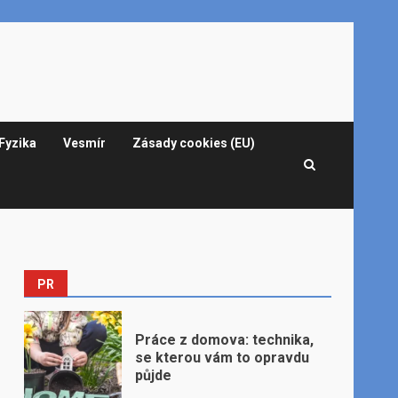
Fyzika
Vesmír
Zásady cookies (EU)
PR
Práce z domova: technika,
se kterou vám to opravdu
půjde