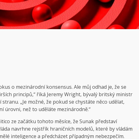
pokus o mezinárodní konsensus. Ale můj odhad je, že se
ích principů,“ říká Jeremy Wright, bývalý britský ministr
í stranu. „Je možné, že pokud se chystáte něco udělat,
 úrovni, než to uděláte mezinárodně.“
litico ze začátku tohoto měsíce, že Sunak představí
á vláda navrhne rejstřík hraničních modelů, které by vládám
mělé inteligence a předcházet případným nebezpečím.