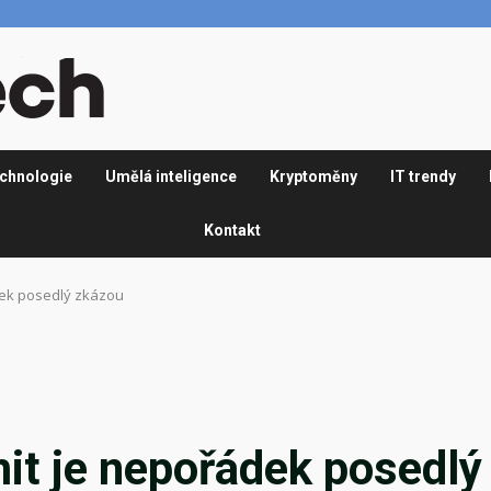
chnologie
Umělá inteligence
Kryptoměny
IT trendy
Kontakt
dek posedlý zkázou
it je nepořádek posedlý