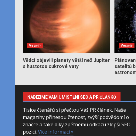
Vesmír
Vesmír
Vědci objevili planety větší než Jupiter
Plánované
s hustotou cukrové vaty
satelitů 
astronom
NABÍZÍME VÁM UMÍSTĚNÍ SEO A PR ČLÁNKŮ
Tisíce čtenářů si přečtou Váš PR článek. Naše
magazíny přinesou čtenost, zvýší podvědomí o
značce a také díky zpětnému odkazu zlepší SEO
pozici.
Více informací »