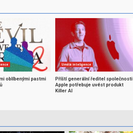
gence
Umělá inteligence
mi oblíbenými pastmi
Příští generální ředitel společnosti
yů
Apple potřebuje uvést produkt
Killer AI