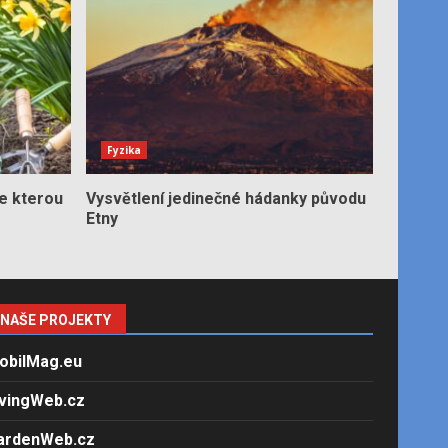
Fyzika
e kterou
Vysvětlení jedinečné hádanky původu
Etny
NAŠE PROJEKTY
obilMag.eu
ivingWeb.cz
ardenWeb.cz