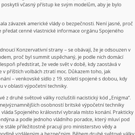
 poskytli včasný přístup ke svým modelům, aby je bylo
ala závazek americké vlády o bezpečnosti. Není jasné, proč
 se předat cenné vlastnické informace orgánu Spojeného
dnoucí Konzervativní strany – se obávají, že je odsouzen v
dem, proč byl summit uspěchaný, je podle nich domácí
lespoň předstírat, že vede svět v době, kdy zaostává v
v příštích volbách ztratí moc. Důkazem toho, jak
nání – venkovské sídlo z 19. století spojené s dobou, kdy
 v oblasti výpočetní techniky.
vé z druhé světové války rozluštili nacistický kód „Enigma“.
 nejvýznamnějších osobností britské výpočetní techniky
vláda Spojeného království vybrala místo konání. Prakticky
Londýna a podle jednoho vládního poradce, který mluví pod
 stále příležitostně pracují pro ministerstvo vědy a
pohodlně vzdáleným a bezpečným. Během druhé světové války