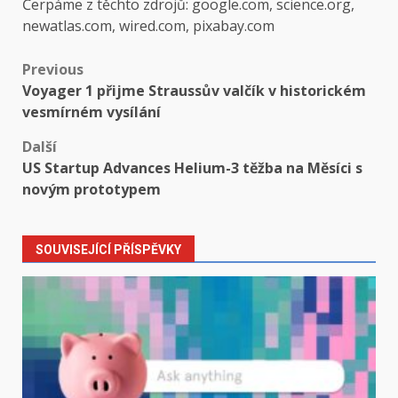
Čerpáme z těchto zdrojů: google.com, science.org,
newatlas.com, wired.com, pixabay.com
Post
Previous
Voyager 1 přijme Straussův valčík v historickém
navigation
vesmírném vysílání
Další
US Startup Advances Helium-3 těžba na Měsíci s
novým prototypem
SOUVISEJÍCÍ PŘÍSPĚVKY