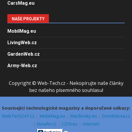
CarsMag.eu
NAŠE PROJEKTY
MobilMag.eu
LivingWeb.cz
GardenWeb.cz
Army-Web.cz
Copyright © Web-Tech.cz - Nekopírujte naše články
bez našeho písemného souhlasu!
Související technologické magazíny a doporučené odkazy:
WebTech247.cz
|
MobilMag.eu
|
MacBooky.eu
|
DotekSlova.cz
|
Ekoafin.cz
|
CZIN.eu
|
Internet