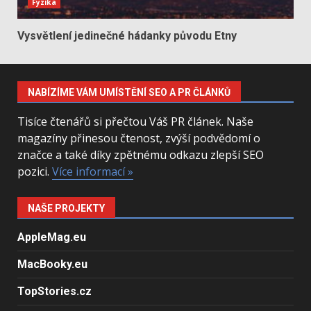
Fyzika
Vysvětlení jedinečné hádanky původu Etny
NABÍZÍME VÁM UMÍSTĚNÍ SEO A PR ČLÁNKŮ
Tisíce čtenářů si přečtou Váš PR článek. Naše
magazíny přinesou čtenost, zvýší podvědomí o
značce a také díky zpětnému odkazu zlepší SEO
pozici.
Více informací »
NAŠE PROJEKTY
AppleMag.eu
MacBooky.eu
TopStories.cz