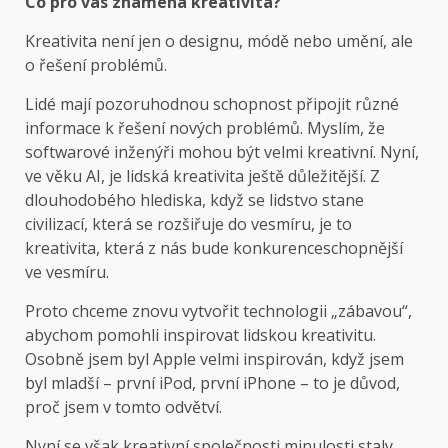
Co pro vás znamená kreativita?
Kreativita není jen o designu, módě nebo umění, ale
o řešení problémů.
Lidé mají pozoruhodnou schopnost připojit různé
informace k řešení nových problémů. Myslím, že
softwarové inženýři mohou být velmi kreativní. Nyní,
ve věku AI, je lidská kreativita ještě důležitější. Z
dlouhodobého hlediska, když se lidstvo stane
civilizací, která se rozšiřuje do vesmíru, je to
kreativita, která z nás bude konkurenceschopnější
ve vesmíru.
Proto chceme znovu vytvořit technologii „zábavou“,
abychom pomohli inspirovat lidskou kreativitu.
Osobně jsem byl Apple velmi inspirován, když jsem
byl mladší – první iPod, první iPhone – to je důvod,
proč jsem v tomto odvětví.
Nyní se však kreativní společnosti minulosti staly