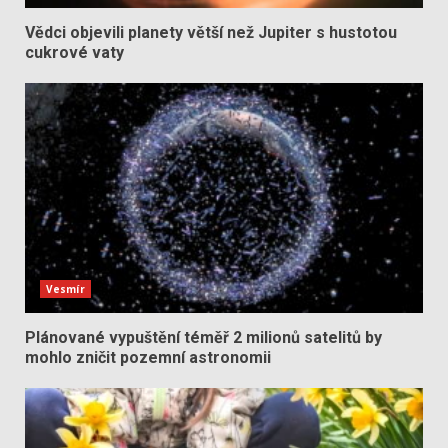
Vědci objevili planety větší než Jupiter s hustotou
cukrové vaty
Vesmír
Plánované vypuštění téměř 2 milionů satelitů by
mohlo zničit pozemní astronomii