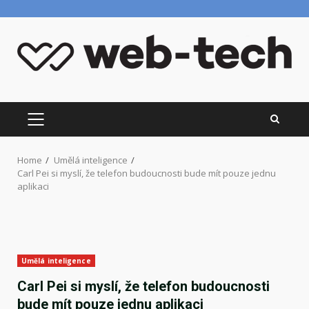
Skip
to
content
PRIMARY
MENU
Home
Umělá inteligence
Carl Pei si myslí, že telefon budoucnosti bude mít pouze jednu
aplikaci
Umělá inteligence
Carl Pei si myslí, že telefon budoucnosti
bude mít pouze jednu aplikaci