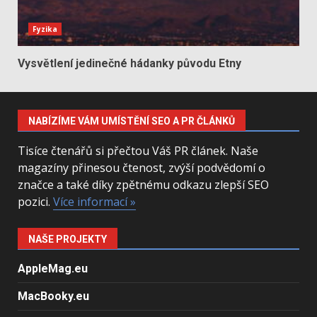
Fyzika
Vysvětlení jedinečné hádanky původu Etny
NABÍZÍME VÁM UMÍSTĚNÍ SEO A PR ČLÁNKŮ
Tisíce čtenářů si přečtou Váš PR článek. Naše
magazíny přinesou čtenost, zvýší podvědomí o
značce a také díky zpětnému odkazu zlepší SEO
pozici.
Více informací »
NAŠE PROJEKTY
AppleMag.eu
MacBooky.eu