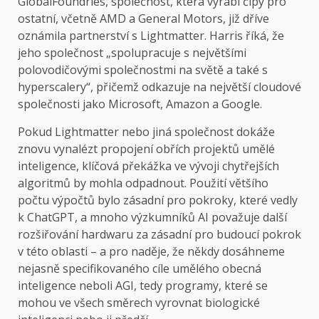
GlobalFoundries, společnost, která vyrábí čipy pro
ostatní, včetně AMD a General Motors, již dříve
oznámila partnerství s Lightmatter. Harris říká, že
jeho společnost „spolupracuje s největšími
polovodičovými společnostmi na světě a také s
hyperscalery“, přičemž odkazuje na největší cloudové
společnosti jako Microsoft, Amazon a Google.
Pokud Lightmatter nebo jiná společnost dokáže
znovu vynalézt propojení obřích projektů umělé
inteligence, klíčová překážka ve vývoji chytřejších
algoritmů by mohla odpadnout. Použití většího
počtu výpočtů bylo zásadní pro pokroky, které vedly
k ChatGPT, a mnoho výzkumníků AI považuje další
rozšiřování hardwaru za zásadní pro budoucí pokrok
v této oblasti – a pro naděje, že někdy dosáhneme
nejasně specifikovaného cíle umělého obecná
inteligence neboli AGI, tedy programy, které se
mohou ve všech směrech vyrovnat biologické