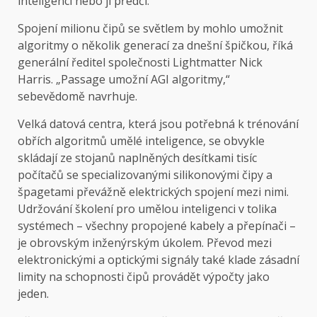
inteligenci nebo ji předčí.
Spojení milionu čipů se světlem by mohlo umožnit
algoritmy o několik generací za dnešní špičkou, říká
generální ředitel společnosti Lightmatter Nick
Harris. „Passage umožní AGI algoritmy,“
sebevědomě navrhuje.
Velká datová centra, která jsou potřebná k trénování
obřích algoritmů umělé inteligence, se obvykle
skládají ze stojanů naplněných desítkami tisíc
počítačů se specializovanými silikonovými čipy a
špagetami převážně elektrických spojení mezi nimi.
Udržování školení pro umělou inteligenci v tolika
systémech – všechny propojené kabely a přepínači –
je obrovským inženýrským úkolem. Převod mezi
elektronickými a optickými signály také klade zásadní
limity na schopnosti čipů provádět výpočty jako
jeden.