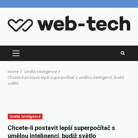
Skip
to
content
PRIMARY
MENU
Home
Umělá inteligence
Chcete-li postavit lepší superpočítač s umělou inteligencí, budiž
světlo
Umělá inteligence
Chcete-li postavit lepší superpočítač s
umělou inteligencí, budiž světlo