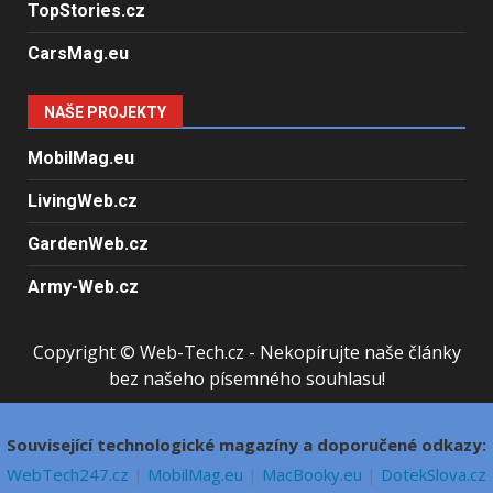
TopStories.cz
CarsMag.eu
NAŠE PROJEKTY
MobilMag.eu
LivingWeb.cz
GardenWeb.cz
Army-Web.cz
Copyright © Web-Tech.cz - Nekopírujte naše články
bez našeho písemného souhlasu!
Související technologické magazíny a doporučené odkazy:
WebTech247.cz
|
MobilMag.eu
|
MacBooky.eu
|
DotekSlova.cz