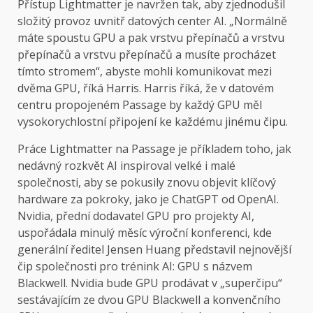
Přístup Lightmatter je navržen tak, aby zjednodušil
složitý provoz uvnitř datových center AI. „Normálně
máte spoustu GPU a pak vrstvu přepínačů a vrstvu
přepínačů a vrstvu přepínačů a musíte procházet
tímto stromem“, abyste mohli komunikovat mezi
dvěma GPU, říká Harris. Harris říká, že v datovém
centru propojeném Passage by každý GPU měl
vysokorychlostní připojení ke každému jinému čipu.
Práce Lightmatter na Passage je příkladem toho, jak
nedávný rozkvět AI inspiroval velké i malé
společnosti, aby se pokusily znovu objevit klíčový
hardware za pokroky, jako je ChatGPT od OpenAI.
Nvidia, přední dodavatel GPU pro projekty AI,
uspořádala minulý měsíc výroční konferenci, kde
generální ředitel Jensen Huang představil nejnovější
čip společnosti pro trénink AI: GPU s názvem
Blackwell. Nvidia bude GPU prodávat v „superčipu“
sestávajícím ze dvou GPU Blackwell a konvenčního