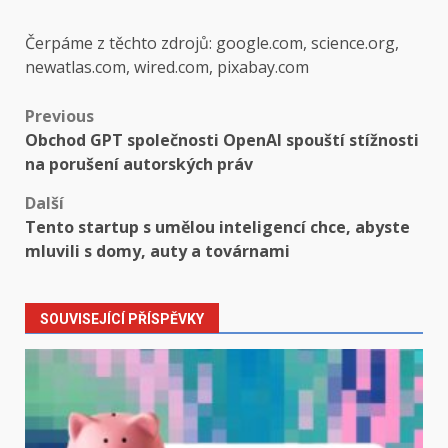
Čerpáme z těchto zdrojů: google.com, science.org,
newatlas.com, wired.com, pixabay.com
Post
Previous
Obchod GPT společnosti OpenAI spouští stížnosti
navigation
na porušení autorských práv
Další
Tento startup s umělou inteligencí chce, abyste
mluvili s domy, auty a továrnami
SOUVISEJÍCÍ PŘÍSPĚVKY