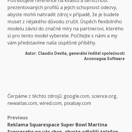
Potřebujete reference na kvalitu a serióznost
prezentovaných profilů a jejich schopnost odezvy,
abyste mohli nahradit zdroj v případě, že je budete
muset z nějakého důvodu zrušit. Úspěch flexibilního
modelu závisí do značné míry na partnerovi, kterého
si pro tento model vyberete. Počítejte s námi a my
vám představíme naše úspěšné příběhy.
Autor: Claudio Devita, generální ředitel společnosti
Aconcagua Software
Čerpáme z těchto zdrojů: google.com, science.org,
newatlas.com, wired.com, pixabay.com
Post
Previous
Reklama Squarespace Super Bowl Martina
navigation
Scorseseho po vás chce, abyste odložili telefon