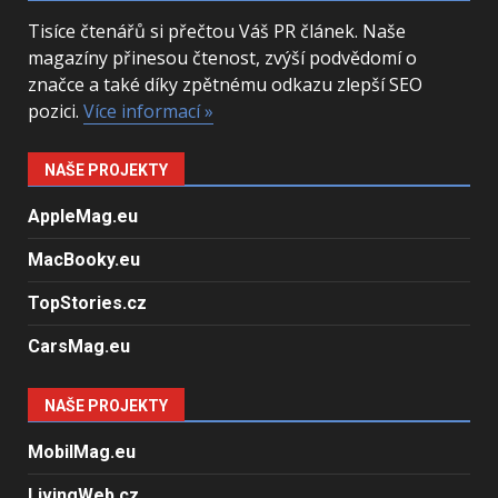
Tisíce čtenářů si přečtou Váš PR článek. Naše
magazíny přinesou čtenost, zvýší podvědomí o
značce a také díky zpětnému odkazu zlepší SEO
pozici.
Více informací »
NAŠE PROJEKTY
AppleMag.eu
MacBooky.eu
TopStories.cz
CarsMag.eu
NAŠE PROJEKTY
MobilMag.eu
LivingWeb.cz