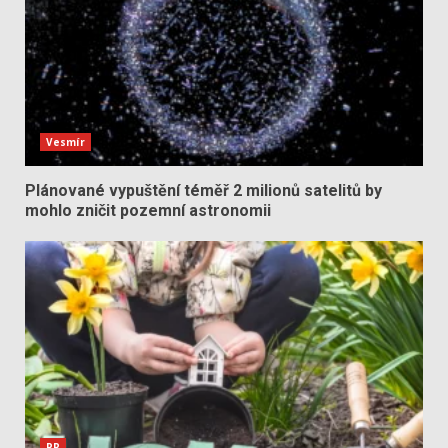
Vesmír
Plánované vypuštění téměř 2 milionů satelitů by
mohlo zničit pozemní astronomii
PR