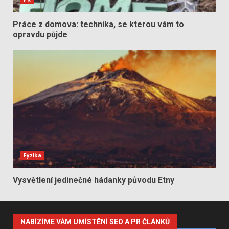
Práce z domova: technika, se kterou vám to
opravdu půjde
Fyzika
Vysvětlení jedinečné hádanky původu Etny
NABÍZÍME VÁM UMÍSTĚNÍ SEO A PR ČLÁNKŮ