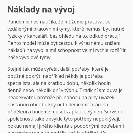
Náklady na vývoj
Pandemie nás naučila, že můžeme pracovat se
vzdálenými pracovními týmy, které nemusí být nutně
fyzicky v kanceláři, bez ohledu na to, odkud pracují.
Tento model může být cestou k výraznému snížení
nákladů na vývoj a má schopnost velmi rychle rozšířit
naše vývojové týmy.
Stejně tak může vyřešit další potřeby, které je
obtížné pokrýt, například někdy je potřeba
specialista, ale na krátkou dobu, několik hodin
denně nebo několik dní v týdnu. Tradiční smlouva je
neadekvátní, protože při náboru na plný úvazek
nastanou období, kdy nebudeme mít práci na
přidělení a budeme muset zaplatit celý den. Servisní
společnosti také obvykle tyto potřeby nepokrývají,
pokud nemají jiného klienta s podobnými potřebami
a nemohou se o to podělit, což je obtížné. Ve