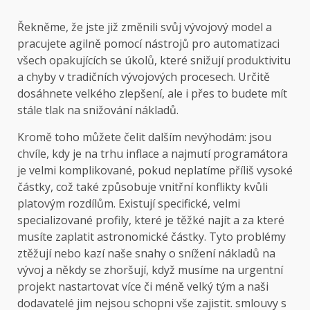
Řekněme, že jste již změnili svůj vývojový model a
pracujete agilně pomocí nástrojů pro automatizaci
všech opakujících se úkolů, které snižují produktivitu
a chyby v tradičních vývojových procesech. Určitě
dosáhnete velkého zlepšení, ale i přes to budete mít
stále tlak na snižování nákladů.
Kromě toho můžete čelit dalším nevýhodám: jsou
chvíle, kdy je na trhu inflace a najmutí programátora
je velmi komplikované, pokud neplatíme příliš vysoké
částky, což také způsobuje vnitřní konflikty kvůli
platovým rozdílům. Existují specifické, velmi
specializované profily, které je těžké najít a za které
musíte zaplatit astronomické částky. Tyto problémy
ztěžují nebo kazí naše snahy o snížení nákladů na
vývoj a někdy se zhoršují, když musíme na urgentní
projekt nastartovat více či méně velký tým a naši
dodavatelé jim nejsou schopni vše zajistit. smlouvy s