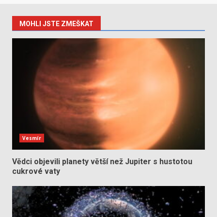
MOHLI JSTE ZMEŠKAT
Vesmír
Vědci objevili planety větší než Jupiter s hustotou
cukrové vaty