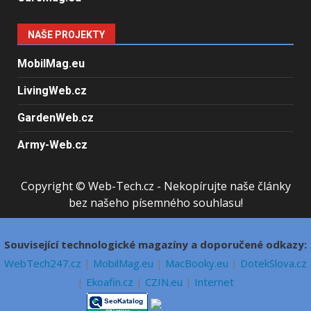
NAŠE PROJEKTY
MobilMag.eu
LivingWeb.cz
GardenWeb.cz
Army-Web.cz
Copyright © Web-Tech.cz - Nekopírujte naše články
bez našeho písemného souhlasu!
Související technologické magazíny a doporučené odkazy:
WebTech247.cz
|
MobilMag.eu
|
MacBooky.eu
|
DotekSlova.cz
|
Ekoafin.cz
|
CZIN.eu
|
Internet