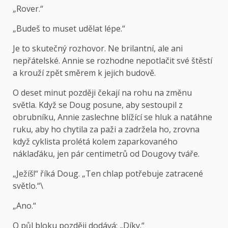
„Rover.“
„Budeš to muset udělat lépe.“
Je to skutečný rozhovor. Ne brilantní, ale ani
nepřátelské. Annie se rozhodne nepotlačit své štěstí
a krouží zpět směrem k jejich budově.
O deset minut později čekají na rohu na změnu
světla. Když se Doug posune, aby sestoupil z
obrubníku, Annie zaslechne blížící se hluk a natáhne
ruku, aby ho chytila ​​za paži a zadržela ho, zrovna
když cyklista prolétá kolem zaparkovaného
náklaďáku, jen pár centimetrů od Dougovy tváře.
„Ježíš!“ říká Doug. „Ten chlap potřebuje zatracené
světlo.“\
„Ano.“
O půl bloku později dodává: „Díky.“