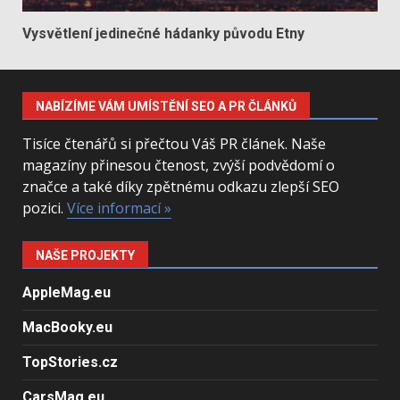
Vysvětlení jedinečné hádanky původu Etny
NABÍZÍME VÁM UMÍSTĚNÍ SEO A PR ČLÁNKŮ
Tisíce čtenářů si přečtou Váš PR článek. Naše
magazíny přinesou čtenost, zvýší podvědomí o
značce a také díky zpětnému odkazu zlepší SEO
pozici.
Více informací »
NAŠE PROJEKTY
AppleMag.eu
MacBooky.eu
TopStories.cz
CarsMag.eu