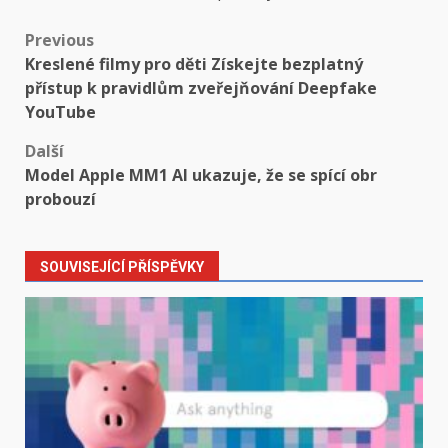
Post
Previous
Kreslené filmy pro děti Získejte bezplatný
navigation
přístup k pravidlům zveřejňování Deepfake
YouTube
Další
Model Apple MM1 AI ukazuje, že se spící obr
probouzí
SOUVISEJÍCÍ PŘÍSPĚVKY