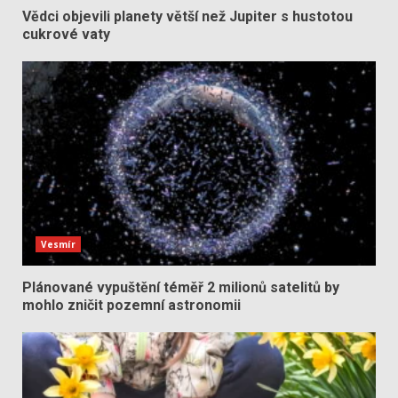
Vědci objevili planety větší než Jupiter s hustotou
cukrové vaty
Vesmír
Plánované vypuštění téměř 2 milionů satelitů by
mohlo zničit pozemní astronomii