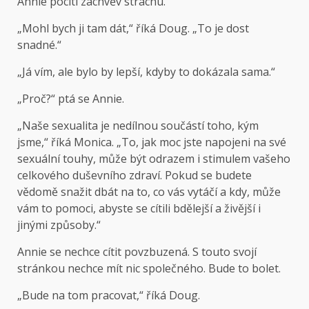
Annie pocítí záchvěv strachu.
„Mohl bych ji tam dát,“ říká Doug. „To je dost
snadné.“
„Já vím, ale bylo by lepší, kdyby to dokázala sama.“
„Proč?“ ptá se Annie.
„Naše sexualita je nedílnou součástí toho, kým
jsme,“ říká Monica. „To, jak moc jste napojeni na své
sexuální touhy, může být odrazem i stimulem vašeho
celkového duševního zdraví. Pokud se budete
vědomě snažit dbát na to, co vás vytáčí a kdy, může
vám to pomoci, abyste se cítili bdělejší a živější i
jinými způsoby.“
Annie se nechce cítit povzbuzená. S touto svojí
stránkou nechce mít nic společného. Bude to bolet.
„Bude na tom pracovat,“ říká Doug.