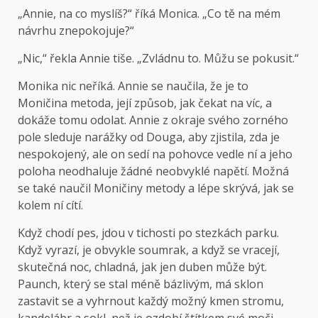
„Annie, na co myslíš?“ říká Monica. „Co tě na mém
návrhu znepokojuje?“
„Nic,“ řekla Annie tiše. „Zvládnu to. Můžu se pokusit.“
Monika nic neříká. Annie se naučila, že je to
Moničina metoda, její způsob, jak čekat na víc, a
dokáže tomu odolat. Annie z okraje svého zorného
pole sleduje narážky od Douga, aby zjistila, zda je
nespokojený, ale on sedí na pohovce vedle ní a jeho
poloha neodhaluje žádné neobvyklé napětí. Možná
se také naučil Moničiny metody a lépe skrývá, jak se
kolem ní cítí.
Když chodí
pes, jdou v tichosti po stezkách parku.
Když vyrazí, je obvykle soumrak, a když se vracejí,
skutečná noc, chladná, jak jen duben může být.
Paunch, který se stal méně bázlivým, má sklon
zastavit se a vyhrnout každý možný kmen stromu,