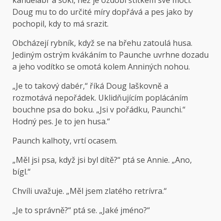
kandelábr a sokl, než je ozdobí štítkem své moči.
Doug mu to do určité míry dopřává a pes jako by
pochopil, kdy to má srazit.
Obcházejí rybník, když se na břehu zatoulá husa.
Jediným ostrým kvákáním to Paunche uvrhne dozadu
a jeho vodítko se omotá kolem Anniných nohou.
„Je to takový dabér,“ říká Doug laškovně a
rozmotává nepořádek. Uklidňujícím poplácáním
bouchne psa do boku. „Jsi v pořádku, Paunchi.“
Hodný pes. Je to jen husa.“
Paunch kalhoty, vrtí ocasem.
„Měl jsi psa, když jsi byl dítě?“ ptá se Annie. „Ano,
bígl.“
Chvíli uvažuje. „Měl jsem zlatého retrívra.“
„Je to správně?“ ptá se. „Jaké jméno?“