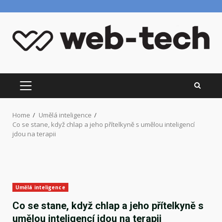
Skip
to
content
PRIMARY
MENU
Home
Umělá inteligence
Co se stane, když chlap a jeho přítelkyně s umělou inteligencí
jdou na terapii
Umělá inteligence
Co se stane, když chlap a jeho přítelkyně s
umělou inteligencí jdou na terapii