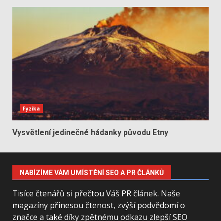
Fyzika
Vysvětlení jedinečné hádanky původu Etny
NABÍZÍME VÁM UMÍSTĚNÍ SEO A PR ČLÁNKŮ
Tisíce čtenářů si přečtou Váš PR článek. Naše
magazíny přinesou čtenost, zvýší podvědomí o
značce a také díky zpětnému odkazu zlepší SEO