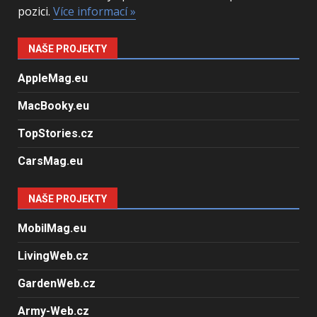
pozici.
Více informací »
NAŠE PROJEKTY
AppleMag.eu
MacBooky.eu
TopStories.cz
CarsMag.eu
NAŠE PROJEKTY
MobilMag.eu
LivingWeb.cz
GardenWeb.cz
Army-Web.cz