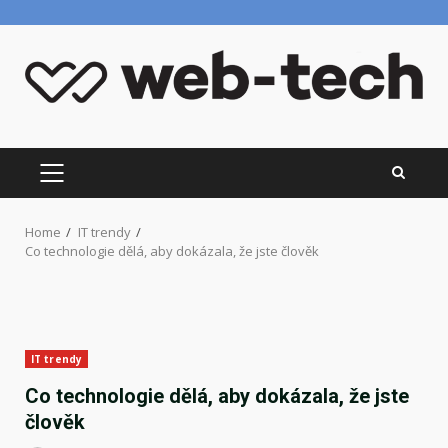
Skip
to
content
PRIMARY
MENU
Home
IT trendy
Co technologie dělá, aby dokázala, že jste člověk
IT trendy
Co technologie dělá, aby dokázala, že jste
člověk