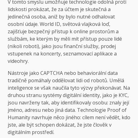
V tomto smyslu umožňuje technologie odolná proti
lidskosti prokázat, že za účtem je skutečná a
jedinečná osoba, aniž by bylo nutné odhalovat
osobní údaje. World ID, světová vlajková loď,
zajišťuje bezpečný přístup k online prostorům a
službám, ke kterým by měli mít přístup pouze lidé
(nikoli roboti), jako jsou finanční služby, prodej
vstupenek na koncerty, seznamovací aplikace a
videohry.
Nástroje jako CAPTCHA nebo behaviorální data
tradičně pomáhaly oddělovat lidi od robotů. Umělá
inteligence se však naučila tyto výzvy překonávat. Na
druhou stranu systémy digitální identity, jako je KYC,
jsou navrženy tak, aby identifikovaly osobu: znaly její
jméno, adresu nebo jiná data. Technologie Proof of
Humanity navrhuje něco jiného: cílem není vědět, kdo
jste, ale být schopen dokázat, že jste člověk v
digitálním prostředí.