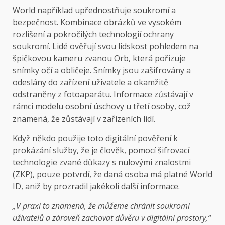
World například upřednostňuje soukromí a
bezpečnost. Kombinace obrázků ve vysokém
rozlišení a pokročilých technologií ochrany
soukromí. Lidé ověřují svou lidskost pohledem na
špičkovou kameru zvanou Orb, která pořizuje
snímky očí a obličeje. Snímky jsou zašifrovány a
odeslány do zařízení uživatele a okamžitě
odstraněny z fotoaparátu. Informace zůstávají v
rámci modelu osobní úschovy u třetí osoby, což
znamená, že zůstávají v zařízeních lidí.
Když někdo použije toto digitální pověření k
prokázání služby, že je člověk, pomocí šifrovací
technologie zvané důkazy s nulovými znalostmi
(ZKP), pouze potvrdí, že daná osoba má platné World
ID, aniž by prozradil jakékoli další informace.
„V praxi to znamená, že můžeme chránit soukromí
uživatelů a zároveň zachovat důvěru v digitální prostory,“