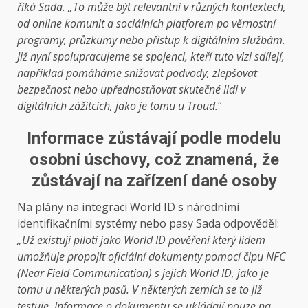
říká Sada. „To může být relevantní v různých kontextech,
od online komunit a sociálních platforem po věrnostní
programy, průzkumy nebo přístup k digitálním službám.
Již nyní spolupracujeme se spojenci, kteří tuto vizi sdílejí,
například pomáháme snižovat podvody, zlepšovat
bezpečnost nebo upřednostňovat skutečné lidi v
digitálních zážitcích, jako je tomu u
Troud
.
“
Informace zůstávají podle modelu
osobní úschovy, což znamená, že
zůstávají na zařízení dané osoby
Na plány na integraci World ID s národními
identifikačními systémy nebo pasy Sada odpověděl:
„Už existují piloti jako
World ID pověření
který lidem
umožňuje propojit oficiální dokumenty pomocí čipu NFC
(Near Field Communication) s jejich World ID, jako je
tomu u některých pasů. V některých zemích se to již
testuje. Informace o dokumentu se ukládají pouze na