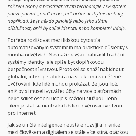
zařízení osoby a prostřednictvím technologie ZKP systém
pouze potvrdí „ano“ nebo „ne“ určité nezbytné atributy,
například, že je někdo plnoletý nebo jeho státní
příslušnost, aniž by sdílel identitu nebo kompletní údaje.
Potřeba rozlišovat mezi lidskou bytostí a
automatizovaným systémem má praktické důsledky v
mnoha odvětvích. Nesnaží se však nahradit tradiční
systémy identity, ale spíše být doplňkovou
bezpečnostní vrstvou. Protokol se snaží nabídnout
globální, interoperabilní a na soukromí zaměřené
ověřování, kde lidé mohou prokázat, že jsou lidé,
aniž by si museli vytvářet účty na více platformách
nebo sdílet osobní údaje s každou službou. Jeho
cílem je stát se neutrální lidskou ověřovací vrstvou
pro internet.
Jak se umělá inteligence neustále rozvíjí a hranice
mezi člověkem a digitálem se stále více stírá, otázkou