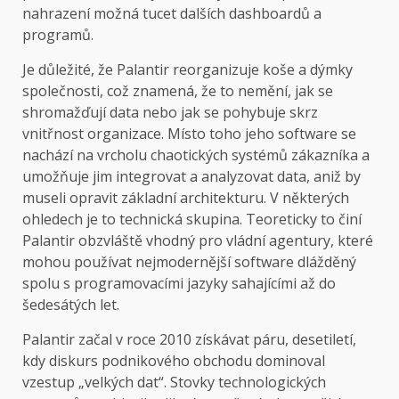
nahrazení možná tucet dalších dashboardů a
programů.
Je důležité, že Palantir reorganizuje koše a dýmky
společnosti, což znamená, že to nemění, jak se
shromažďují data nebo jak se pohybuje skrz
vnitřnost organizace. Místo toho jeho software se
nachází na vrcholu chaotických systémů zákazníka a
umožňuje jim integrovat a analyzovat data, aniž by
museli opravit základní architekturu. V některých
ohledech je to technická skupina. Teoreticky to činí
Palantir obzvláště vhodný pro vládní agentury, které
mohou používat nejmodernější software dlážděný
spolu s programovacími jazyky sahajícími až do
šedesátých let.
Palantir začal v roce 2010 získávat páru, desetiletí,
kdy diskurs podnikového obchodu dominoval
vzestup „velkých dat“. Stovky technologických