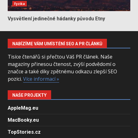
Fyzika
Vysvětlení jedinečné hádanky původu Etny
NABÍZÍME VÁM UMÍSTĚNÍ SEO A PR ČLÁNKŮ
Tisíce čtenářů si přečtou Váš PR článek. Naše
magazíny přinesou čtenost, zvýší podvědomí o
značce a také díky zpětnému odkazu zlepší SEO
pozici.
Více informací »
NAŠE PROJEKTY
AppleMag.eu
MacBooky.eu
TopStories.cz