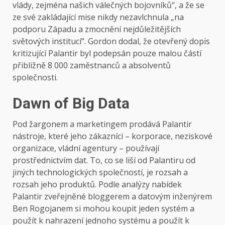
vlády, zejména našich válečných bojovníků“, a že se
ze své zakládající mise nikdy nezavlchnula „na
podporu Západu a zmocnění nejdůležitějších
světových institucí“. Gordon dodal, že otevřený dopis
kritizující Palantir byl podepsán pouze malou částí
přibližně 8 000 zaměstnanců a absolventů
společnosti.
Dawn of Big Data
Pod žargonem a marketingem prodává Palantir
nástroje, které jeho zákazníci – korporace, neziskové
organizace, vládní agentury – používají
prostřednictvím dat. To, co se liší od Palantiru od
jiných technologických společností, je rozsah a
rozsah jeho produktů. Podle analýzy nabídek
Palantir zveřejněné bloggerem a datovým inženýrem
Ben Rogojanem si mohou koupit jeden systém a
použít k nahrazení jednoho systému a použít k