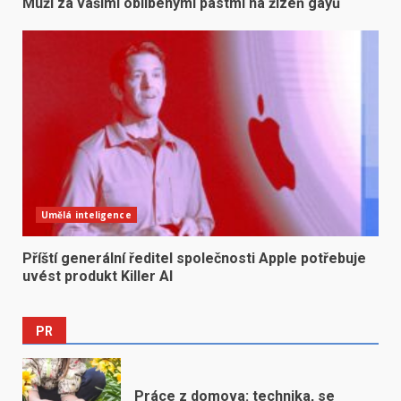
Muži za vašimi oblíbenými pastmi na žízeň gayů
Umělá inteligence
Příští generální ředitel společnosti Apple potřebuje
uvést produkt Killer AI
PR
Práce z domova: technika, se