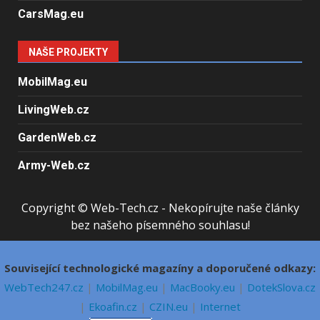
CarsMag.eu
NAŠE PROJEKTY
MobilMag.eu
LivingWeb.cz
GardenWeb.cz
Army-Web.cz
Copyright © Web-Tech.cz - Nekopírujte naše články
bez našeho písemného souhlasu!
Související technologické magazíny a doporučené odkazy:
WebTech247.cz
|
MobilMag.eu
|
MacBooky.eu
|
DotekSlova.cz
|
Ekoafin.cz
|
CZIN.eu
|
Internet