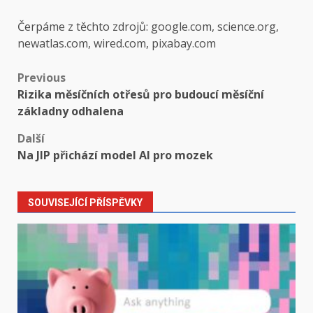
Čerpáme z těchto zdrojů: google.com, science.org,
newatlas.com, wired.com, pixabay.com
Post
Previous
Rizika měsíčních otřesů pro budoucí měsíční
navigation
základny odhalena
Další
Na JIP přichází model AI pro mozek
SOUVISEJÍCÍ PŘÍSPĚVKY