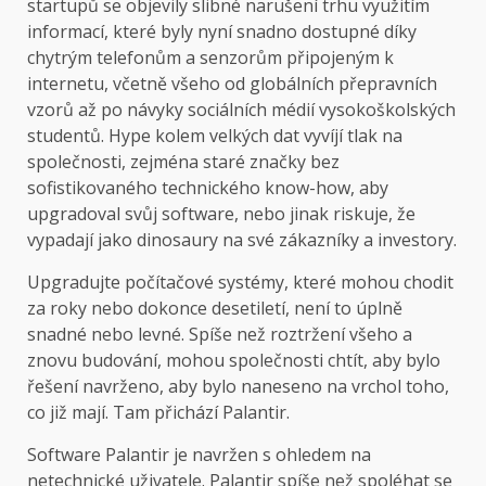
startupů se objevily slibné narušení trhu využitím
informací, které byly nyní snadno dostupné díky
chytrým telefonům a senzorům připojeným k
internetu, včetně všeho od globálních přepravních
vzorů až po návyky sociálních médií vysokoškolských
studentů. Hype kolem velkých dat vyvíjí tlak na
společnosti, zejména staré značky bez
sofistikovaného technického know-how, aby
upgradoval svůj software, nebo jinak riskuje, že
vypadají jako dinosaury na své zákazníky a investory.
Upgradujte počítačové systémy, které mohou chodit
za roky nebo dokonce desetiletí, není to úplně
snadné nebo levné. Spíše než roztržení všeho a
znovu budování, mohou společnosti chtít, aby bylo
řešení navrženo, aby bylo naneseno na vrchol toho,
co již mají. Tam přichází Palantir.
Software Palantir je navržen s ohledem na
netechnické uživatele. Palantir spíše než spoléhat se