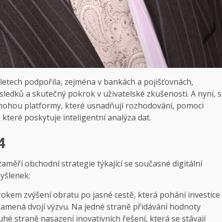
 letech podpořila, zejména v bankách a pojišťovnách,
ledků a skutečný pokrok v uživatelské zkušenosti. A nyní, s
mohou platformy, které usnadňují rozhodování, pomoci
které poskytuje inteligentní analýza dat.
4
 zaměří obchodní strategie týkající se současné digitální
myšlenek:
 krokem zvýšení obratu po jasné cestě, která pohání investice
namená dvojí výzvu. Na jedné straně přidávání hodnoty
é straně nasazení inovativních řešení, která se stávají