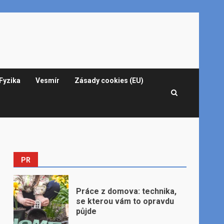
Fyzika
Vesmír
Zásady cookies (EU)
PR
Práce z domova: technika,
se kterou vám to opravdu
půjde