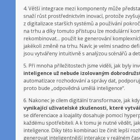
4. Větší integrace mezi komponenty může představo
snaží růst prostřednictvím inovací, protože zvyš
z digitalizace starších systémů a používání pokroč
na trhu a díky tomuto přístupu lze modulární kom
rekombinovat… použít ke generování komplexních 
jakékoli změně na trhu. Navíc je velmi snadno def
jsou vytvářeny intuitivně s analýzou scénářů a deta
5. Při mnoha příležitostech jsme viděli, jak byly in
inteligence už nebude izolovaným dobrodružs
automatizace rozhodování a správy dat, podporuj
proto bude „odpovědná umělá inteligence“.
6. Nakonec je cílem digitální transformace, jak kdy
vynikající uživatelské zkušenosti, které vytvá
se diferenciace a loajality dosahuje pomocí hype
každému spotřebiteli. A k tomu je nutné vědět, ja
inteligence. Díky této kombinaci lze činit lepší ro
generovat inteligentnější interakce v reálném č