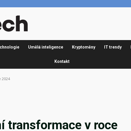
chnologie
Umělá inteligence
Kryptoměny
IT trendy
Kontakt
e 2024
í transformace v roce