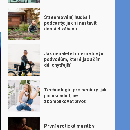
Streamování, hudba i
podcasty: jak si nastavit
domácí zábavu
Jak nenaletět internetovým
podvodům, které jsou čím
dál chytřejší
Technologie pro seniory: jak
jim usnadnit, ne
zkomplikovat život
První erotická masáž v