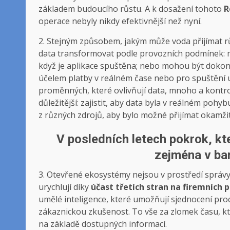
základem budoucího růstu. A k dosažení tohoto
R
operace nebyly nikdy efektivnější než nyní.
2. Stejným způsobem, jakým může voda přijímat rů
data transformovat podle provozních podmínek: m
když je aplikace spuštěna; nebo mohou být dokonce
účelem platby v reálném čase nebo pro spuštění u
proměnných, které ovlivňují data, mnoho a kontrola
důležitější: zajistit, aby data byla v reálném pohyb
z různých zdrojů, aby bylo možné přijímat okamži
V posledních letech pokrok, kt
zejména v ba
3. Otevřené ekosystémy nejsou v prostředí správy 
urychlují díky
účast třetích stran na firemních
umělé inteligence, které umožňují sjednocení pr
zákaznickou zkušenost. To vše za zlomek času, k
na základě dostupných informací.