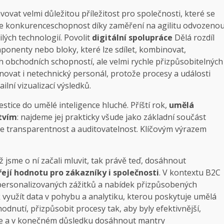
vat velmi důležitou příležitost pro společnosti, které se
uje konkurenceschopnost díky zaměření na agilitu odvozeno
ilých technologií. Povolit
digitální spolupráce
Dělá rozdíl
ponenty nebo bloky, které lze sdílet, kombinovat,
obchodních schopností, ale velmi rychle přizpůsobitelných
inovat i netechnický personál, protože procesy a události
ilní vizualizací výsledků.
vestice do umělé inteligence hluché. Příští rok,
umělá
tvím
: najdeme jej prakticky všude jako základní součást
e transparentnost a auditovatelnost. Klíčovým výrazem
ž jsme o ní začali mluvit, tak právě teď, dosáhnout
řejí hodnotu pro zákazníky i společnosti
. V kontextu B2C
rpersonalizovaných zážitků a nabídek přizpůsobených
k využít data v pohybu a analytiku, kterou poskytuje umělá
zhodnutí, přizpůsobit procesy tak, aby byly efektivnější,
ase a v konečném důsledku dosáhnout mantry