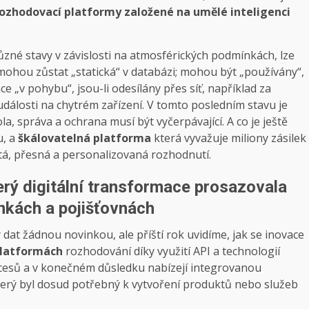
ozhodovací platformy založené na umělé inteligenci
zné stavy v závislosti na atmosférických podmínkách, lze
ohou zůstat „statická“ v databázi; mohou být „používány“,
 „v pohybu“, jsou-li odesílány přes síť, například za
dálosti na chytrém zařízení. V tomto posledním stavu je
, správa a ochrana musí být vyčerpávající. A co je ještě
u, a
škálovatelná platforma
která vyvažuje miliony zásilek
tá, přesná a personalizovaná rozhodnutí.
erý digitální transformace prosazovala
nkách a pojišťovnách
dat žádnou novinkou, ale příští rok uvidíme, jak se inovace
 platformách
rozhodování díky využití API a technologií
ocesů a v konečném důsledku nabízejí integrovanou
terý byl dosud potřebný k vytvoření produktů nebo služeb