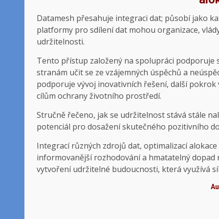
Datamesh přesahuje integraci dat; působí jako ka
platformy pro sdílení dat mohou organizace, vlád
udržitelnosti.
Tento přístup založený na spolupráci podporuje
stranám učit se ze vzájemných úspěchů a neúspě
podporuje vývoj inovativních řešení, další pokro
cílům ochrany životního prostředí.
Stručně řečeno, jak se udržitelnost stává stále n
potenciál pro dosažení skutečného pozitivního d
Integrací různých zdrojů dat, optimalizací aloka
informovanější rozhodování a hmatatelný dopad na
vytvoření udržitelné budoucnosti, která využívá sí
Au