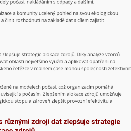
dely počasí, nakládáním s odpady a dalšími.
izace a komunity ucelený pohled na svou ekologickou
a činit rozhodnutí na základě dat s cílem zajistit
zlepšuje strategie alokace zdrojů. Díky analýze vzorců
at oblasti největšího využití a aplikovat opatření na
ského řetězce v reálném čase mohou společnosti zefektivnit
ložené na modelech počasí, což organizacím pomáhá
ouvisející s počasím. Zlepšením alokace zdrojů umožňuje
ickou stopu a zároveň zlepšit provozní efektivitu a
různými zdroji dat zlepšuje strategie
kace zdrojů