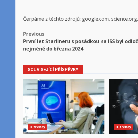
Čerpáme z těchto zdrojů: google.com, science.org
Post
Previous
První let Starlineru s posádkou na ISS byl odlo
navigation
nejméně do března 2024
SOUVISEJÍCÍ PŘÍSPĚVKY
IT trendy
IT trendy