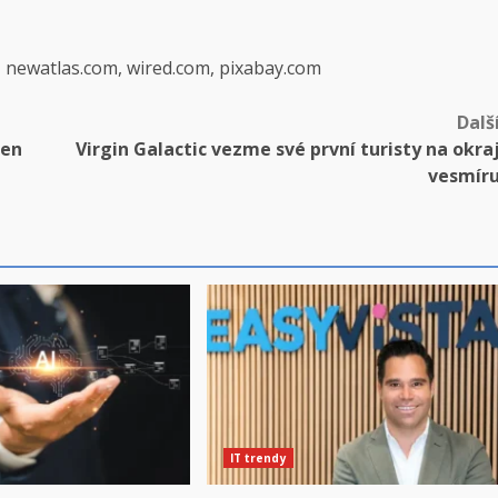
, newatlas.com, wired.com, pixabay.com
Dalš
žen
Virgin Galactic vezme své první turisty na okra
vesmír
IT trendy