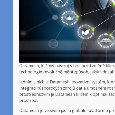
Datamesh, klíčový nástroj v boji proti změně klimatu
technologie revolučně mění způsob, jakým dosahuj
Jedním z nich je Datamesh, inovativní systém, kter
integraci různorodých zdrojů dat a umožnění roz
prostřednictvím je Datamesh klíčem k optimalizaci
prostředí.
Datamesh je ve svém jádru globální platforma pro 