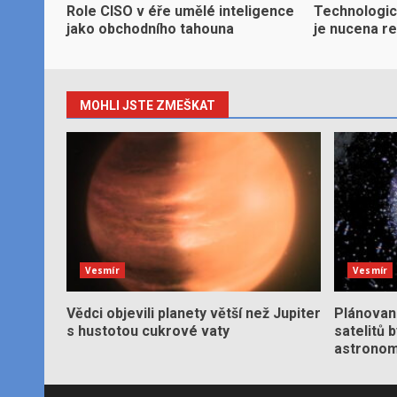
Role CISO v éře umělé inteligence
Technologic
jako obchodního tahouna
je nucena r
MOHLI JSTE ZMEŠKAT
Vesmír
Vesmír
Vědci objevili planety větší než Jupiter
Plánované
s hustotou cukrové vaty
satelitů 
astronom