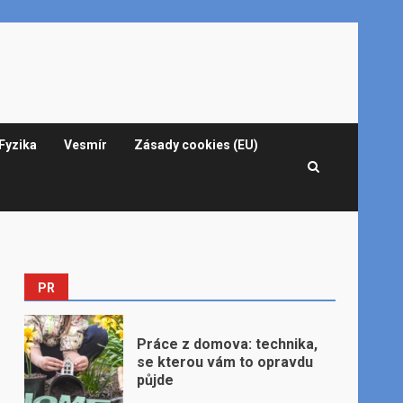
Fyzika
Vesmír
Zásady cookies (EU)
PR
Práce z domova: technika,
se kterou vám to opravdu
půjde