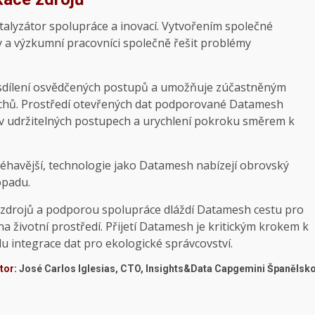
talyzátor spolupráce a inovací. Vytvořením společné
y a výzkumní pracovníci společně řešit problémy
 sdílení osvědčených postupů a umožňuje zúčastněným
chů. Prostředí otevřených dat podporované Datamesh
k v udržitelných postupech a urychlení pokroku směrem k
aléhavější, technologie jako Datamesh nabízejí obrovský
opadu.
ce zdrojů a podporou spolupráce dláždí Datamesh cestu pro
 životní prostředí. Přijetí Datamesh je kritickým krokem k
lu integrace dat pro ekologické správcovství.
tor:
José Carlos Iglesias, CTO, Insights&Data Capgemini Španělsk