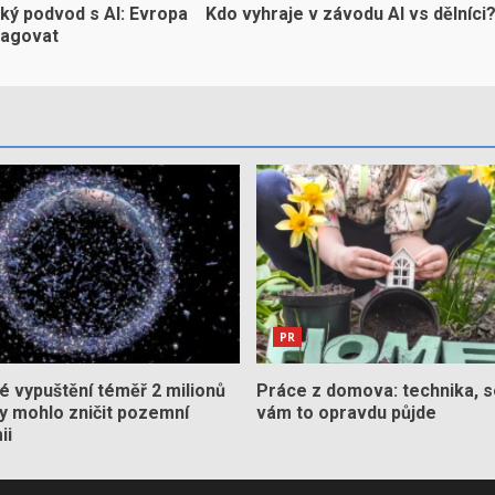
ký podvod s AI: Evropa
Kdo vyhraje v závodu AI vs dělníci
eagovat
PR
 vypuštění téměř 2 milionů
Práce z domova: technika, s
by mohlo zničit pozemní
vám to opravdu půjde
ii