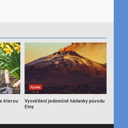
?
Fyzika
e kterou
Vysvětlení jedinečné hádanky původu
Etny