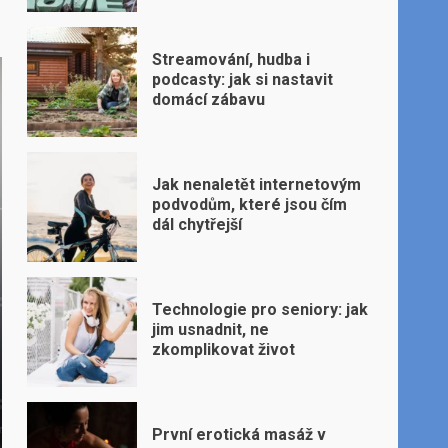
Streamování, hudba i
podcasty: jak si nastavit
domácí zábavu
Jak nenaletět internetovým
podvodům, které jsou čím
dál chytřejší
Technologie pro seniory: jak
jim usnadnit, ne
zkomplikovat život
První erotická masáž v