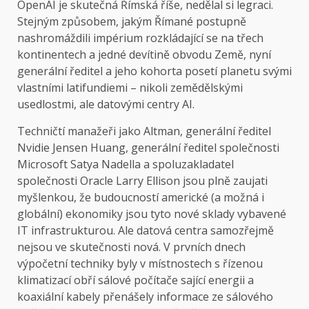
OpenAI je skutečná Římská říše, nedělal si legraci.
Stejným způsobem, jakým Římané postupně
nashromáždili impérium rozkládající se na třech
kontinentech a jedné devítině obvodu Země, nyní
generální ředitel a jeho kohorta posetí planetu svými
vlastními latifundiemi – nikoli zemědělskými
usedlostmi, ale datovými centry AI.
Techničtí manažeři jako Altman, generální ředitel
Nvidie Jensen Huang, generální ředitel společnosti
Microsoft Satya Nadella a spoluzakladatel
společnosti Oracle Larry Ellison jsou plně zaujati
myšlenkou, že budoucností americké (a možná i
globální) ekonomiky jsou tyto nové sklady vybavené
IT infrastrukturou. Ale datová centra samozřejmě
nejsou ve skutečnosti nová. V prvních dnech
výpočetní techniky byly v místnostech s řízenou
klimatizací obří sálové počítače sající energii a
koaxiální kabely přenášely informace ze sálového