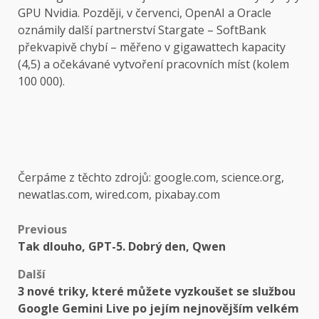
GPU Nvidia. Později, v červenci, OpenAI a Oracle
oznámily další partnerství Stargate – SoftBank
překvapivě chybí – měřeno v gigawattech kapacity
(4,5) a očekávané vytvoření pracovních míst (kolem
100 000).
Čerpáme z těchto zdrojů: google.com, science.org,
newatlas.com, wired.com, pixabay.com
Post
Previous
Tak dlouho, GPT-5. Dobrý den, Qwen
navigation
Další
3 nové triky, které můžete vyzkoušet se službou
Google Gemini Live po jejím nejnovějším velkém