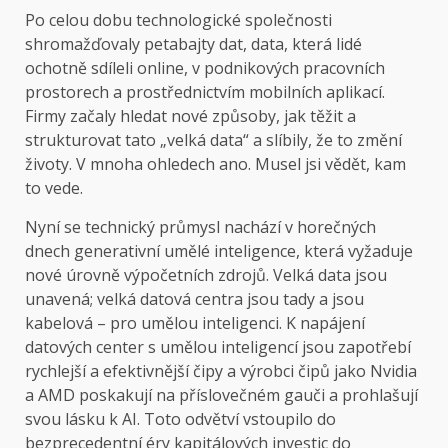
Po celou dobu technologické společnosti
shromažďovaly petabajty dat, data, která lidé
ochotně sdíleli online, v podnikových pracovních
prostorech a prostřednictvím mobilních aplikací.
Firmy začaly hledat nové způsoby, jak těžit a
strukturovat tato „velká data“ a slíbily, že to změní
životy. V mnoha ohledech ano. Musel jsi vědět, kam
to vede.
Nyní se technický průmysl nachází v horečných
dnech generativní umělé inteligence, která vyžaduje
nové úrovně výpočetních zdrojů. Velká data jsou
unavená; velká datová centra jsou tady a jsou
kabelová – pro umělou inteligenci. K napájení
datových center s umělou inteligencí jsou zapotřebí
rychlejší a efektivnější čipy a výrobci čipů jako Nvidia
a AMD poskakují na příslovečném gauči a prohlašují
svou lásku k AI. Toto odvětví vstoupilo do
bezprecedentní éry kapitálových investic do