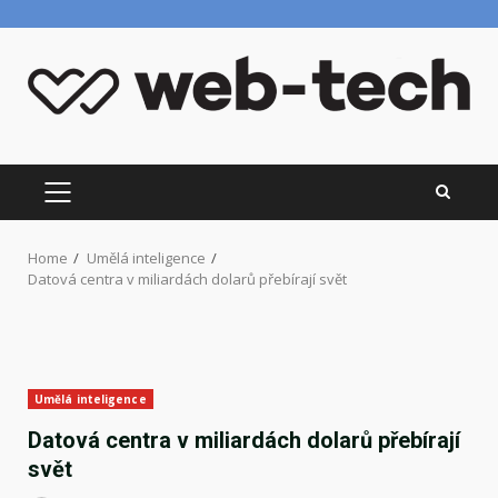
Skip
to
content
PRIMARY
MENU
Home
Umělá inteligence
Datová centra v miliardách dolarů přebírají svět
Umělá inteligence
Datová centra v miliardách dolarů přebírají
svět