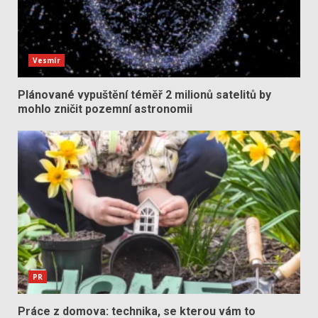
Vesmír
Plánované vypuštění téměř 2 milionů satelitů by
mohlo zničit pozemní astronomii
PR
Práce z domova: technika, se kterou vám to