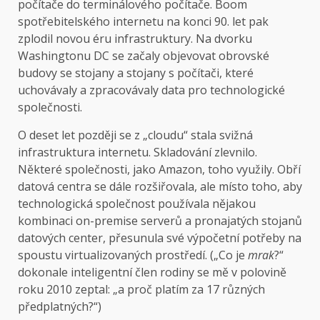
počítače do terminálového počítače. Boom
spotřebitelského internetu na konci 90. let pak
zplodil novou éru infrastruktury. Na dvorku
Washingtonu DC se začaly objevovat obrovské
budovy se stojany a stojany s počítači, které
uchovávaly a zpracovávaly data pro technologické
společnosti.
O deset let později se z „cloudu“ stala svižná
infrastruktura internetu. Skladování zlevnilo.
Některé společnosti, jako Amazon, toho využily. Obří
datová centra se dále rozšiřovala, ale místo toho, aby
technologická společnost používala nějakou
kombinaci on-premise serverů a pronajatých stojanů
datových center, přesunula své výpočetní potřeby na
spoustu virtualizovaných prostředí. („Co je
mrak
?“
dokonale inteligentní člen rodiny se mě v polovině
roku 2010 zeptal: „a proč platím za 17 různých
předplatných?“)