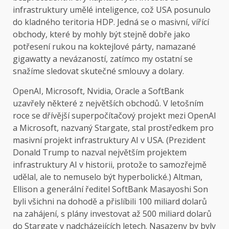
infrastruktury umělé inteligence, což USA posunulo
do kladného teritoria HDP. Jedná se o masivní, vířící
obchody, které by mohly být stejně dobře jako
potřesení rukou na koktejlové párty, namazané
gigawatty a nevázaností, zatímco my ostatní se
snažíme sledovat skutečné smlouvy a dolary.
OpenAI, Microsoft, Nvidia, Oracle a SoftBank
uzavřely některé z největších obchodů. V letošním
roce se dřívější superpočítačový projekt mezi OpenAI
a Microsoft, nazvaný Stargate, stal prostředkem pro
masivní projekt infrastruktury AI v USA. (Prezident
Donald Trump to nazval největším projektem
infrastruktury AI v historii, protože to samozřejmě
udělal, ale to nemuselo být hyperbolické.) Altman,
Ellison a generální ředitel SoftBank Masayoshi Son
byli všichni na dohodě a přislíbili 100 miliard dolarů
na zahájení, s plány investovat až 500 miliard dolarů
do Stargate v nadcházejících letech. Nasazeny by byly