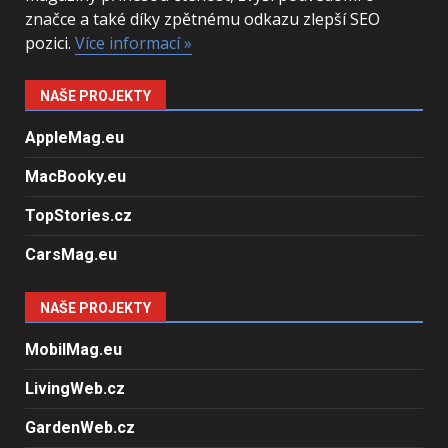
značce a také díky zpětnému odkazu zlepší SEO
pozici.
Více informací »
NAŠE PROJEKTY
AppleMag.eu
MacBooky.eu
TopStories.cz
CarsMag.eu
NAŠE PROJEKTY
MobilMag.eu
LivingWeb.cz
GardenWeb.cz