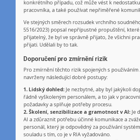
konkrétního případu, což může vést k nedostatk
pracovníka, a také používat nepřiměřené komunik
Ve stejných směrech rozsudek vrchního soudného 
5516/2023) popsal nepřípustné propuštění, které b
přijatelný, že byl ve správně přijato, že všichni pra
přijati. Udělali by to tak.
Doporučení pro zmírnění rizik
Pro zmírnění těchto rizik spojených s používáním 
navrženy následující dobré postupy:
1. Lidský dohled:
Je nezbytné, aby byl jakýkoli 
řádně vyškoleným personálem, a to jak v pracovním
požadavky a splňuje potřeby procesu.
2. Školení, senzibilizace a gramotnost v AI:
Je d
AI a zdůraznit potřebu účinné komunikace a zváž
personál, který je odpovědný za používání systé
souladu s tím, co je v RIA vyžadováno.