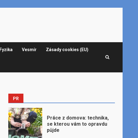
Fyzika
Vesmír
Zásady cookies (EU)
PR
Práce z domova: technika,
se kterou vám to opravdu
půjde