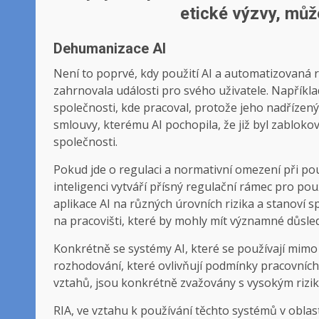
etické výzvy, můž
Dehumanizace AI
Není to poprvé, kdy použití AI a automatizovaná 
zahrnovala události pro svého uživatele. Napříkla
společnosti, kde pracoval, protože jeho nadřízen
smlouvy, kterému AI pochopila, že již byl zablok
společnosti.
Pokud jde o regulaci a normativní omezení při pou
inteligenci vytváří přísný regulační rámec pro použ
aplikace AI na různých úrovních rizika a stanoví 
na pracovišti, které by mohly mít významné důsle
Konkrétně se systémy AI, které se používají mimo 
rozhodování, které ovlivňují podmínky pracovníc
vztahů, jsou konkrétně zvažovány s vysokým rizi
RIA, ve vztahu k používání těchto systémů v oblast