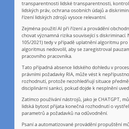
transparentnosti lidské transparentnosti, kontrol
lidských práv, ochrana osobních údajů a diskrimina
řízení lidských zdrojů vysoce relevantní.
Zejména použití AI při řízení a provádění obchod
chovat významná rizika související s diskriminací
105/2021) tedy v případě uplatnění algoritmu pro 
algoritmus nedovolil, aby se zaregistroval pauzam
pracovního pracovníka.
Tato případná absence lidského dohledu v procesu
právními požadavky RIA, může vést k nepřípustno
rozhodnutí, protože nezohledňují situace předmět
disciplinární sankci, pokud dojde k nesplnění uve
Zatímco používání nástrojů, jako je CHATGPT, mů
lidská bytost přijata konečná rozhodnutí o vystře
parametrů a požadavků na odůvodnění.
Psaní a automatizované provádění propuštění mů