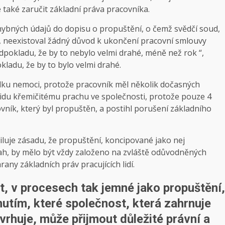
také zaručit základní práva pracovníka.
hybných údajů do dopisu o propuštění, o čemž svědčí soud,
, neexistoval žádný důvod k ukončení pracovní smlouvy
dpokladu, že by to nebylo velmi drahé, méně než rok “,
ladu, že by to bylo velmi drahé.
dku nemoci, protože pracovník měl několik dočasných
xidu křemičitému prachu ve společnosti, protože pouze 4
ník, který byl propuštěn, a postihl porušení základního
uje zásadu, že propuštění, koncipované jako nej
tah, by mělo být vždy založeno na zvláště odůvodněných
ny základních práv pracujících lidí.
pt, v procesech tak jemné jako propuštění,
nutím, které společnost, která zahrnuje
vrhuje, může přijmout důležité právní a