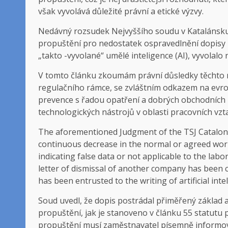
však vyvolává důležité právní a etické výzvy.
Nedávný rozsudek Nejvyššího soudu v Katalánsku z
propuštění pro nedostatek ospravedlnění dopisy
„takto -vyvolané“ umělé inteligence (AI), vyvolalo
V tomto článku zkoumám právní důsledky těchto 
regulačního rámce, se zvláštním odkazem na evrops
prevence s řadou opatření a dobrých obchodních pr
technologických nástrojů v oblasti pracovních vzt
The aforementioned Judgment of the TSJ Catalonia
continuous decrease in the normal or agreed wor
indicating false data or not applicable to the labo
letter of dismissal of another company has been c
has been entrusted to the writing of artificial intel
Soud uvedl, že dopis postrádal přiměřený základ
propuštění, jak je stanoveno v článku 55 statutu 
propuštění musí zaměstnavatel písemně informovat