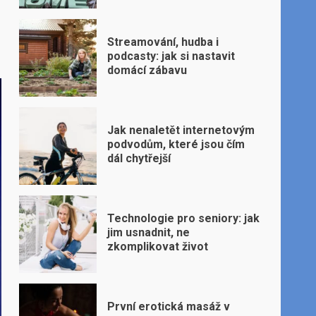
Streamování, hudba i
podcasty: jak si nastavit
domácí zábavu
Jak nenaletět internetovým
podvodům, které jsou čím
dál chytřejší
Technologie pro seniory: jak
jim usnadnit, ne
zkomplikovat život
První erotická masáž v