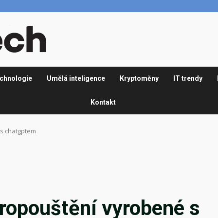
chnologie
Umělá inteligence
Kryptoměny
IT trendy
Kontakt
 s chatgptem
ropouštění vyrobené s