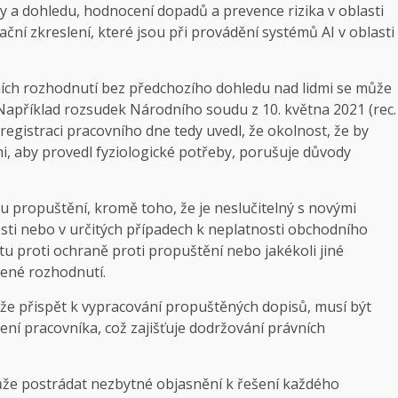
y a dohledu, hodnocení dopadů a prevence rizika v oblasti
ční zkreslení, které jsou při provádění systémů AI v oblasti
ních rozhodnutí bez předchozího dohledu nad lidmi se může
. Například rozsudek Národního soudu z 10. května 2021 (rec.
registraci pracovního dne tedy uvedl, že okolnost, že by
i, aby provedl fyziologické potřeby, porušuje důvody
 propuštění, kromě toho, že je neslučitelný s novými
sti nebo v určitých případech k neplatnosti obchodního
u proti ochraně proti propuštění nebo jakékoli jiné
dené rozhodnutí.
že přispět k vypracování propuštěných dopisů, musí být
lení pracovníka, což zajišťuje dodržování právních
že postrádat nezbytné objasnění k řešení každého