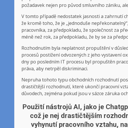
požadavek nejen pro původ smluvního zániku, ale 
V tomto případě nedostatek jasnosti a zahrnutí c
že kromě toho, že je „jednoduše nepřekonatelný“
pracovníka, za předpokladu, že společnost za pře
méně než rok, za předpokladu, že by se za předpok
Rozhodnutím byla neplatnost propuštění v důsle
procesů postižení odvozených z jeho vystavení o
dny po posledním IT procesu byl propuštěn pracov
práva, aby netrpěl diskriminaci.
Nepruha tohoto typu obchodních rozhodnutí posil
drastičtější rozhodnutí, které ukončí pracovní vz
důvodech, zejména pokud jsou v sázce záruka ochra
Použití nástrojů AI, jako je Chatg
což je nej drastičtějším rozhod
vyhynutí pracovního vztahu, na