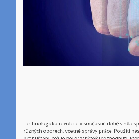
Technologická revoluce v současné době vedla spol
různých oborech, včetně správy práce. Použití nás
propuštění, což je nej drastičtější rozhodnutí, kt