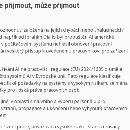
e přijmout, může přijmout
rozhodnutí založená na jejich chybách nebo „halucinacích“
d například Ibrahim Diallo byl propuštěn AI americké
ý v počítačovém systému nehlásil obnovení pracovní
ován veškerý přístup k uvedenému pracovníkovi pro zařízení
žívání AI na pracovišti, regulace (EU) 2024/1689 o umělé
ití systémů AI v Evropské unii. Tato regulace klasifikuje
specifické požadavky na systémy s vysokým rizikem, zejména
dky pro lidská práva pracovních osob.
jiné, v oblasti smluvního a výběru personálu pro
h vztahů, propagace a ukončení (nebo vyhynutí) pracovních
kem.
i řízení práce, považovala vysoké riziko, stanoví zásady