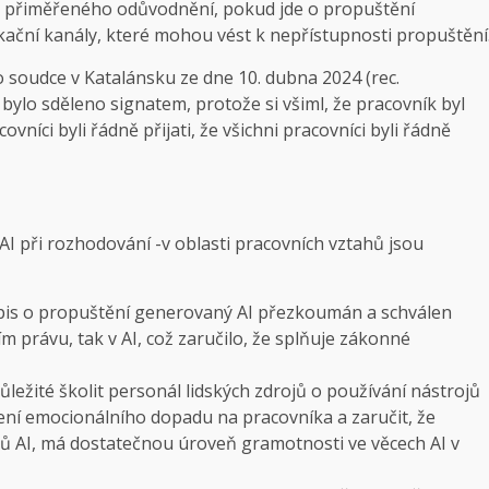
u přiměřeného odůvodnění, pokud jde o propuštění
ační kanály, které mohou vést k nepřístupnosti propuštění
soudce v Katalánsku ze dne 10. dubna 2024 (rec.
ylo sděleno signatem, protože si všiml, že pracovník byl
covníci byli řádně přijati, že všichni pracovníci byli řádně
AI při rozhodování -v oblasti pracovních vztahů jsou
dopis o propuštění generovaný AI přezkoumán a schválen
 právu, tak v AI, což zaručilo, že splňuje zákonné
ůležité školit personál lidských zdrojů o používání nástrojů
ení emocionálního dopadu na pracovníka a zaručit, že
mů AI, má dostatečnou úroveň gramotnosti ve věcech AI v