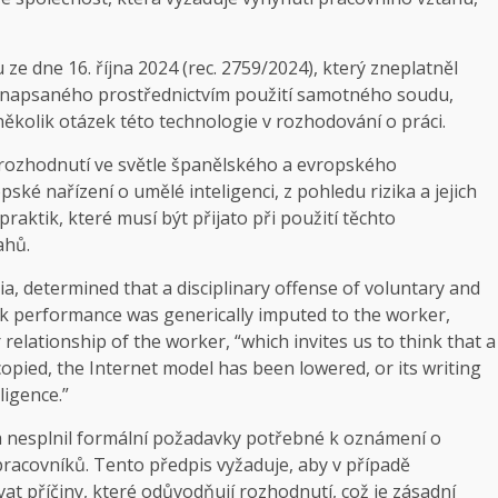
e dne 16. října 2024 (rec. 2759/2024), který zneplatněl
 napsaného prostřednictvím použití samotného soudu,
 několik otázek této technologie v rozhodování o práci.
rozhodnutí ve světle španělského a evropského
ké nařízení o umělé inteligenci, z pohledu rizika a jejich
aktik, které musí být přijato při použití těchto
ahů.
, determined that a disciplinary offense of voluntary and
k performance was generically imputed to the worker,
r relationship of the worker, “which invites us to think that a
opied, the Internet model has been lowered, or its writing
ligence.”
 a nesplnil formální požadavky potřebné k oznámení o
pracovníků. Tento předpis vyžaduje, aby v případě
 příčiny, které odůvodňují rozhodnutí, což je zásadní