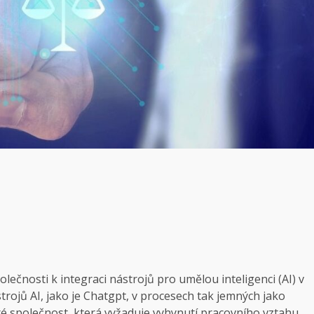
ečnosti k integraci nástrojů pro umělou inteligenci (AI) v
trojů AI, jako je Chatgpt, v procesech tak jemných jako
eré společnost, která vyžaduje vyhynutí pracovního vztahu,