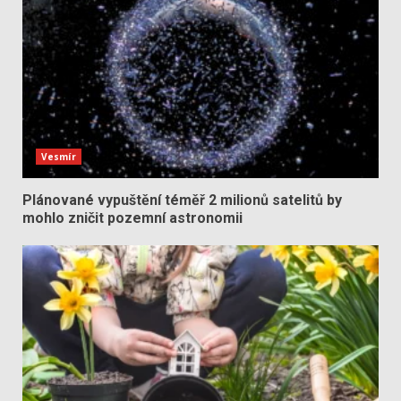
Vesmír
Plánované vypuštění téměř 2 milionů satelitů by
mohlo zničit pozemní astronomii