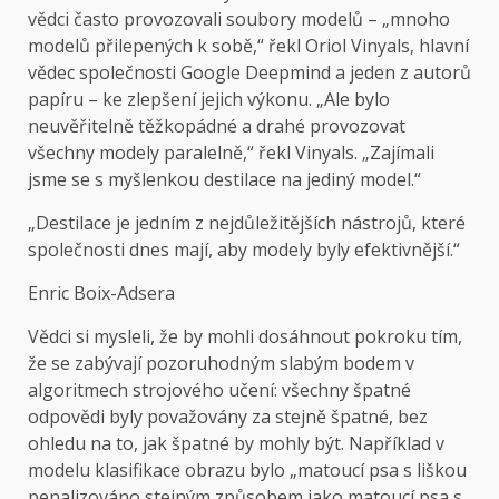
vědci často provozovali soubory modelů – „mnoho
modelů přilepených k sobě,“ řekl Oriol Vinyals, hlavní
vědec společnosti Google Deepmind a jeden z autorů
papíru – ke zlepšení jejich výkonu. „Ale bylo
neuvěřitelně těžkopádné a drahé provozovat
všechny modely paralelně,“ řekl Vinyals. „Zajímali
jsme se s myšlenkou destilace na jediný model.“
„Destilace je jedním z nejdůležitějších nástrojů, které
společnosti dnes mají, aby modely byly efektivnější.“
Enric Boix-Adsera
Vědci si mysleli, že by mohli dosáhnout pokroku tím,
že se zabývají pozoruhodným slabým bodem v
algoritmech strojového učení: všechny špatné
odpovědi byly považovány za stejně špatné, bez
ohledu na to, jak špatné by mohly být. Například v
modelu klasifikace obrazu bylo „matoucí psa s liškou
penalizováno stejným způsobem jako matoucí psa s