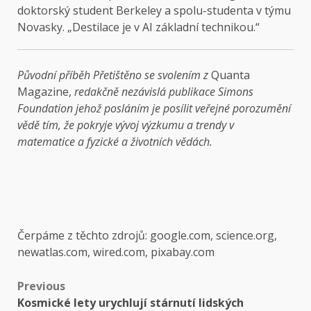
doktorský student Berkeley a spolu-studenta v týmu
Novasky. „Destilace je v AI základní technikou.“
Původní příběh
Přetištěno se svolením z
Quanta
Magazine,
redakčně nezávislá publikace
Simons
Foundation
jehož posláním je posílit veřejné porozumění
vědě tím, že pokryje vývoj výzkumu a trendy v
matematice a fyzické a životních vědách.
Čerpáme z těchto zdrojů: google.com, science.org,
newatlas.com, wired.com, pixabay.com
Post
Previous
Kosmické lety urychlují stárnutí lidských