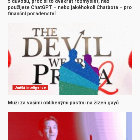
5 důvodů, proč si to dvakrát rozmyslet, než
použijete ChatGPT – nebo jakéhokoli Chatbota – pro
finanční poradenství
Umělá inteligence
Muži za vašimi oblíbenými pastmi na žízeň gayů