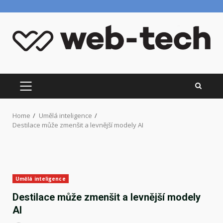
Skip
to
content
PRIMARY
MENU
Home
Umělá inteligence
Destilace může zmenšit a levnější modely AI
Umělá inteligence
Destilace může zmenšit a levnější modely
AI