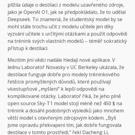
plížila údaje o destilaci z modelu uzavřeného zdroje,
jako je OpenAI O1, jak se předpokládalo, že to udělal
Deepseek. To znamená, že studentský model by se
mohl stále trochu učit z modelu učitele jen díky
vyzvání učitele s určitými otázkami a použít odpovědi
na trénink svých vlastních modelů – téměř sokratický
přístup k destilaci.
Mezitím jiní vědci nadále hledají nové aplikace. V
lednu Laboratoř Novasky v UC Berkeley ukázala, že
destilace funguje dobře pro modely tréninkového
řetězce promyšlených důvodů, které používají
vícestupňové „myšlení“ k lepší odpovědi na
komplikované otázky. Laboratoř říká, že jeho plně
open source Sky-T1 model stojí méně než 450 $ na
trénink a dosáhl podobných výsledků jako mnohem
větší model s otevřeným zdrojovým kódem. „Byli
jsme opravdu překvapeni tím, jak dobře fungovala
destilace v tomto prostředí,“ řekl Dacheng Li,