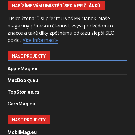
NABÍZÍME VÁM UMÍSTĚNÍ SEO A PR ČLÁNKŮ
Tisíce čtenářů si přečtou Váš PR článek. Naše
magazíny přinesou čtenost, zvýší podvědomí o
značce a také díky zpětnému odkazu zlepší SEO
pozici.
Více informací »
NAŠE PROJEKTY
AppleMag.eu
MacBooky.eu
TopStories.cz
CarsMag.eu
NAŠE PROJEKTY
MobilMag.eu