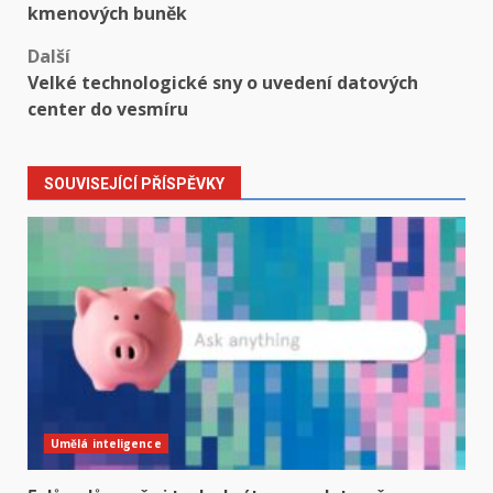
navigation
kmenových buněk
Další
Velké technologické sny o uvedení datových
center do vesmíru
SOUVISEJÍCÍ PŘÍSPĚVKY
Umělá inteligence