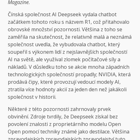
Magazine.
Čínská společnost AI Deepseek vydala chatbot
začátkem tohoto roku s názvem R1, což přitahovalo
obrovské množství pozornosti. Většina z toho se
zaměřila na skutečnost, že relativně malá a neznámá
společnost uvedla, že vybudovala chatbot, který
soupeřil s výkonem lidí z nejslavnějších společností
AI na světě, ale využíval zlomek počítačové síly a
nákladů. V důsledku toho se akcie mnoha západních
technologických společností propadly; NVIDIA, která
prodává čipy, které provozují vedoucí modely AI,
ztratila více hodnoty akcií za jeden den než jakákoli
společnost v historii.
Některé z této pozornosti zahrnovaly prvek
obvinění. Zdroje tvrdily, že Deepseek získal bez
povolení znalosti z proprietárního modelu Open
Open pomocí techniky známé jako destilace. Většina
zpravodajských zpravodajských zpravodajství tuto