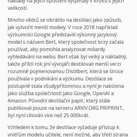
náklady na jejich spuštění vyšplhaly v kroku s jejich
velikostí.
Mnoho vědců se obrátilo na destilaci jako způsob,
jak vytvořit menší modely. V roce 2018 například
výzkumníci Google představili výkonný jazykový
model s názvem Bert, který společnost brzy začala
používat, aby pomohla analyzovat miliardy
vyhledávání na webu. Bert však byl velký a nákladný,
takže příští rok jiní vývojáři destilovali menší verzi
rozumně pojmenovanou Distilbert, která se široce
používala v podnikání a výzkumu. Destilace se
postupně stala všudypřítomnou a nyní je nabízena
jako služba společností jako Google, OpenAI a
Amazon. Původní destilační papír, který stále
publikoval pouze na serveru ARXIV.ORG PRIPRINT,
byl nyní citován více než 25 000krát.
Vzhledem k tomu, že destilace vyžaduje přístup k
vnitřům modelu učitele, není možné, aby třetí strana