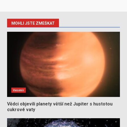
MOHLI JSTE ZMEŠKAT
Vesmír
Vědci objevili planety větší než Jupiter s hustotou
cukrové vaty