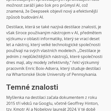
možnost zaráží jako šok pro průmysl AI, což
znamená, že Deepseek objevil nový a efektivnější
způsob budování AI.
Destilace, která se také nazývá destilace znalostí, je
však široce používaným nástrojem v AI, předmětem
výzkumu v oblasti informatiky, který se vrací deset
let a nástroj, který velké technologické společnosti
používají na svých vlastních modelech. „Destilace je
jedním z nejdůležitějších nástrojů, které společnosti
dnes mají, aby modely zefektivnily,“ řekl výzkumný
pracovník Enric Boix-Adsera, který studuje destilaci
na Whartonské škole University of Pennsylvania.
Temné znalosti
Myšlenka na destilaci začala dokumentem z roku
2015 tří vědců na Googlu, včetně Geoffrey Hinton,
tzv. Kmotr AI a Nobelovy laureát 2024. V té době