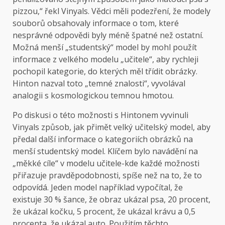
pizzou,“ řekl Vinyals. Vědci měli podezření, že modely
souborů obsahovaly informace o tom, které
nesprávné odpovědi byly méně špatné než ostatní.
Možná menší „studentský“ model by mohl použít
informace z velkého modelu „učitele“, aby rychleji
pochopil kategorie, do kterých měl třídit obrázky.
Hinton nazval toto „temné znalosti“, vyvolával
analogii s kosmologickou temnou hmotou.
Po diskusi o této možnosti s Hintonem vyvinuli
Vinyals způsob, jak přimět velký učitelský model, aby
předal další informace o kategoriích obrázků na
menší studentský model. Klíčem bylo navádění na
„měkké cíle“ v modelu učitele-kde každé možnosti
přiřazuje pravděpodobnosti, spíše než na to, že to
odpovídá. Jeden model například vypočítal, že
existuje 30 % šance, že obraz ukázal psa, 20 procent,
že ukázal kočku, 5 procent, že ukázal krávu a 0,5
procenta, že ukázal auto. Použitím těchto