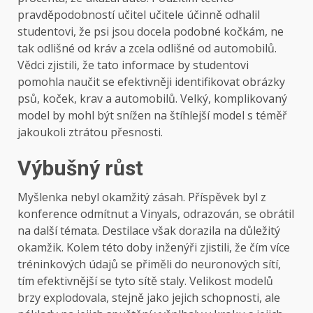
pravděpodobností učitel učitele účinně odhalil
studentovi, že psi jsou docela podobné kočkám, ne
tak odlišné od kráv a zcela odlišné od automobilů.
Vědci zjistili, že tato informace by studentovi
pomohla naučit se efektivněji identifikovat obrázky
psů, koček, krav a automobilů. Velký, komplikovaný
model by mohl být snížen na štíhlejší model s téměř
jakoukoli ztrátou přesnosti.
Výbušný růst
Myšlenka nebyl okamžitý zásah. Příspěvek byl z
konference odmítnut a Vinyals, odrazován, se obrátil
na další témata. Destilace však dorazila na důležitý
okamžik. Kolem této doby inženýři zjistili, že čím více
tréninkových údajů se přiměli do neuronových sítí,
tím efektivnější se tyto sítě staly. Velikost modelů
brzy explodovala, stejně jako jejich schopnosti, ale