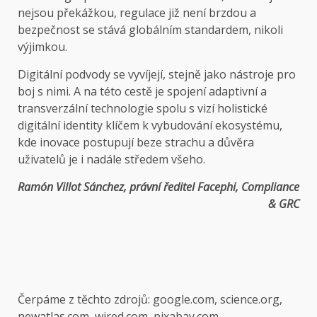
nejsou překážkou, regulace již není brzdou a
bezpečnost se stává globálním standardem, nikoli
výjimkou.
Digitální podvody se vyvíjejí, stejně jako nástroje pro
boj s nimi. A na této cestě je spojení adaptivní a
transverzální technologie spolu s vizí holistické
digitální identity klíčem k vybudování ekosystému,
kde inovace postupují beze strachu a důvěra
uživatelů je i nadále středem všeho.
Ramón Villot Sánchez, právní ředitel Facephi, Compliance
& GRC
Čerpáme z těchto zdrojů: google.com, science.org,
newatlas.com, wired.com, pixabay.com