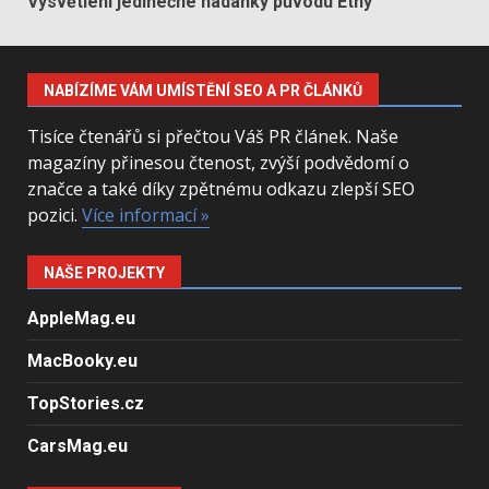
Vysvětlení jedinečné hádanky původu Etny
NABÍZÍME VÁM UMÍSTĚNÍ SEO A PR ČLÁNKŮ
Tisíce čtenářů si přečtou Váš PR článek. Naše
magazíny přinesou čtenost, zvýší podvědomí o
značce a také díky zpětnému odkazu zlepší SEO
pozici.
Více informací »
NAŠE PROJEKTY
AppleMag.eu
MacBooky.eu
TopStories.cz
CarsMag.eu