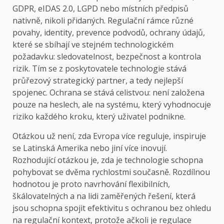
GDPR, eIDAS 2.0, LGPD nebo místních předpisů
nativně, nikoli přidaných. Regulační rámce různé
povahy, identity, prevence podvodů, ochrany údajů,
které se sbíhají ve stejném technologickém
požadavku: sledovatelnost, bezpečnost a kontrola
rizik. Tím se z poskytovatele technologie stává
průřezový strategický partner, a tedy nejlepší
spojenec. Ochrana se stává celistvou: není založena
pouze na heslech, ale na systému, který vyhodnocuje
riziko každého kroku, který uživatel podnikne.
Otázkou už není, zda Evropa více reguluje, inspiruje
se Latinská Amerika nebo jiní více inovují.
Rozhodující otázkou je, zda je technologie schopna
pohybovat se dvěma rychlostmi současně. Rozdílnou
hodnotou je proto navrhování flexibilních,
škálovatelných a na lidi zaměřených řešení, která
jsou schopna spojit efektivitu s ochranou bez ohledu
na regulační kontext, protože ačkoli je regulace