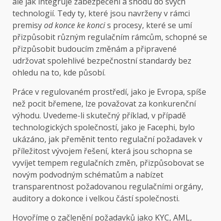
ale jak integruje zabezpečení a shodu do svých
technologií. Tedy ty, které jsou navrženy v rámci
premisy
od konce ke konci
s procesy, které se umí
přizpůsobit různým regulačním rámcům, schopné se
přizpůsobit budoucím změnám a připravené
udržovat spolehlivé bezpečnostní standardy bez
ohledu na to, kde působí.
Práce v regulovaném prostředí, jako je Evropa, spíše
než pocit břemene, lze považovat za konkurenční
výhodu. Uvedeme-li skutečný příklad, v případě
technologických společností, jako je Facephi, bylo
ukázáno, jak přeměnit tento regulační požadavek v
příležitost vývojem řešení, která jsou schopna se
vyvíjet tempem regulačních změn, přizpůsobovat se
novým podvodným schématům a nabízet
transparentnost požadovanou regulačními orgány,
auditory a dokonce i velkou částí společnosti.
Hovoříme o začlenění požadavků jako KYC, AML,