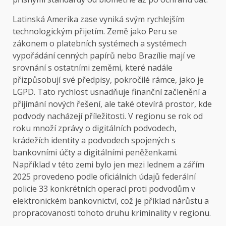
Latinská Amerika zase vyniká svým rychlejším
technologickým přijetím. Země jako Peru se
zákonem o platebních systémech a systémech
vypořádání cenných papírů nebo Brazílie mají ve
srovnání s ostatními zeměmi, které nadále
přizpůsobují své předpisy, pokročilé rámce, jako je
LGPD. Tato rychlost usnadňuje finanční začlenění a
přijímání nových řešení, ale také otevírá prostor, kde
podvody nacházejí příležitosti. V regionu se rok od
roku množí zprávy o digitálních podvodech,
krádežích identity a podvodech spojených s
bankovními účty a digitálními peněženkami.
Například v této zemi bylo jen mezi lednem a zářím
2025 provedeno podle oficiálních údajů federální
policie 33 konkrétních operací proti podvodům v
elektronickém bankovnictví, což je příklad nárůstu a
propracovanosti tohoto druhu kriminality v regionu.