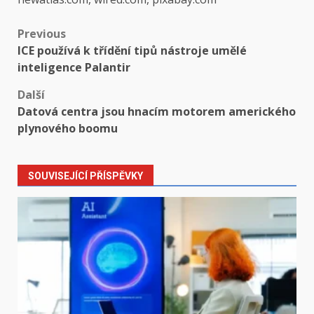
Post
Previous
ICE používá k třídění tipů nástroje umělé
navigation
inteligence Palantir
Další
Datová centra jsou hnacím motorem amerického
plynového boomu
SOUVISEJÍCÍ PŘÍSPĚVKY