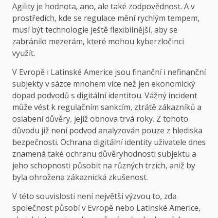
Agility je hodnota, ano, ale také zodpovědnost. A v
prostředích, kde se regulace mění rychlým tempem,
musí být technologie ještě flexibilnější, aby se
zabránilo mezerám, které mohou kyberzločinci
využít.
V Evropě i Latinské Americe jsou finanční i nefinanční
subjekty v sázce mnohem více než jen ekonomický
dopad podvodů s digitální identitou. Vážný incident
může vést k regulačním sankcím, ztrátě zákazníků a
oslabení důvěry, jejíž obnova trvá roky. Z tohoto
důvodu již není podvod analyzován pouze z hlediska
bezpečnosti. Ochrana digitální identity uživatele dnes
znamená také ochranu důvěryhodnosti subjektu a
jeho schopnosti působit na různých trzích, aniž by
byla ohrožena zákaznická zkušenost.
V této souvislosti není největší výzvou to, zda
společnost působí v Evropě nebo Latinské Americe,