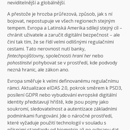
neviditelnější a globálnější.
A přestože je hrozba průřezová, způsob, jak s ní
bojovat, nepostupuje ve všech regionech stejným
tempem. Evropa a Latinská Amerika sdílejí stejný cíl –
chránit uživatele a zaručit digitální bezpečnost – ale
činí tak tím, že se řídí velmi odlišnými regulačními
cestami. Tato nerovnost nutí banky,
fintech
pojišťovny, společnosti
hraní her
nebo
pohostinství
pohybovat se v prostředí, kde podvody
nezná hranic, ale zákon ano.
Evropa směřuje k velmi definovanému regulačnímu
rámci. Aktualizace eIDAS 2.0, pokrok směrem k PSD3,
posílení GDPR nebo vybudování evropské digitální
identity představují hřiště, kde jsou pojmy jako
soukromí, sledovatelnost a autentizace základními
podmínkami fungování. Jde o náročné prostředí,
které vyžaduje použití technologií v souladu s
přísnými standardy od biometrie až po ochranu dat.