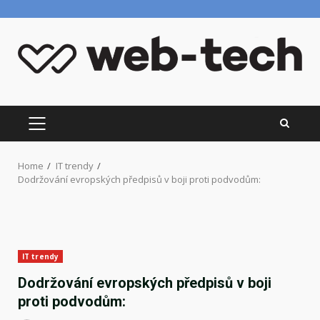
Skip
to
content
PRIMARY
MENU
Home
IT trendy
Dodržování evropských předpisů v boji proti podvodům:
IT trendy
Dodržování evropských předpisů v boji
proti podvodům: