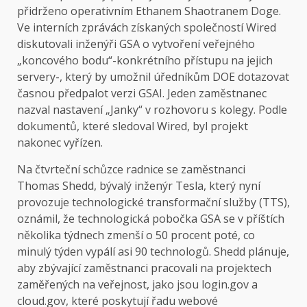
přidrženo operativním Ethanem Shaotranem Doge.
Ve interních zprávách získaných společností Wired
diskutovali inženýři GSA o vytvoření veřejného
„koncového bodu“-konkrétního přístupu na jejich
servery-, který by umožnil úředníkům DOE dotazovat
časnou předpalot verzi GSAI. Jeden zaměstnanec
nazval nastavení „Janky“ v rozhovoru s kolegy. Podle
dokumentů, které sledoval Wired, byl projekt
nakonec vyřízen.
Na čtvrteční schůzce radnice se zaměstnanci
Thomas Shedd, bývalý inženýr Tesla, který nyní
provozuje technologické transformační služby (TTS),
oznámil, že technologická pobočka GSA se v příštích
několika týdnech zmenší o 50 procent poté, co
minulý týden vypálí asi 90 technologů. Shedd plánuje,
aby zbývající zaměstnanci pracovali na projektech
zaměřených na veřejnost, jako jsou login.gov a
cloud.gov, které poskytují řadu webové