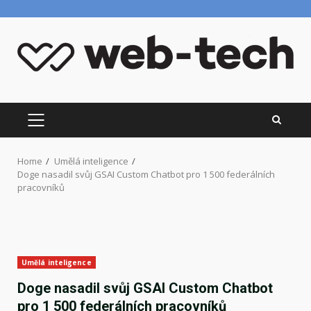
Skip
to
content
PRIMARY
MENU
Home
Umělá inteligence
Doge nasadil svůj GSAI Custom Chatbot pro 1 500 federálních
pracovníků
Umělá inteligence
Doge nasadil svůj GSAI Custom Chatbot
pro 1 500 federálních pracovníků