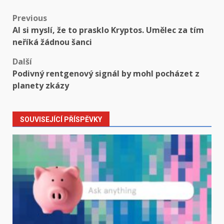
Post
Previous
AI si myslí, že to prasklo Kryptos. Umělec za tím
navigation
neříká žádnou šanci
Další
Podivný rentgenový signál by mohl pocházet z
planety zkázy
SOUVISEJÍCÍ PŘÍSPĚVKY