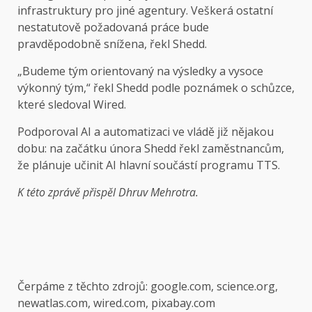
infrastruktury pro jiné agentury. Veškerá ostatní
nestatutově požadovaná práce bude
pravděpodobně snížena, řekl Shedd.
„Budeme tým orientovaný na výsledky a vysoce
výkonný tým,“ řekl Shedd podle poznámek o schůzce,
které sledoval Wired.
Podporoval AI a automatizaci ve vládě již nějakou
dobu: na začátku února Shedd řekl zaměstnancům,
že plánuje učinit AI hlavní součástí programu TTS.
K této zprávě přispěl Dhruv Mehrotra.
Čerpáme z těchto zdrojů: google.com, science.org,
newatlas.com, wired.com, pixabay.com