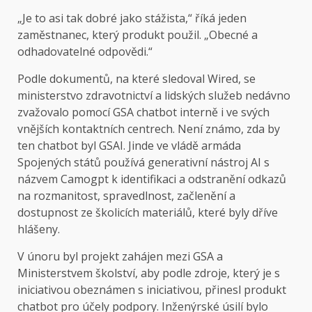
„Je to asi tak dobré jako stážista,“ říká jeden
zaměstnanec, který produkt použil. „Obecné a
odhadovatelné odpovědi.“
Podle dokumentů, na které sledoval Wired, se
ministerstvo zdravotnictví a lidských služeb nedávno
zvažovalo pomocí GSA chatbot interně i ve svých
vnějších kontaktních centrech. Není známo, zda by
ten chatbot byl GSAI. Jinde ve vládě armáda
Spojených států používá generativní nástroj AI s
názvem Camogpt k identifikaci a odstranění odkazů
na rozmanitost, spravedlnost, začlenění a
dostupnost ze školicích materiálů, které byly dříve
hlášeny.
V únoru byl projekt zahájen mezi GSA a
Ministerstvem školství, aby podle zdroje, který je s
iniciativou obeznámen s iniciativou, přinesl produkt
chatbot pro účely podpory. Inženýrské úsilí bylo