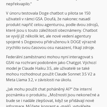
nepřekvapilo.“
V únoru testovala Doge chatbot u pilota se 150
uživateli v rámci GSA. Doufá, že nakonec nasadí
produkt napříč celou agenturou, podle dvou zdrojů,
které jsou s touto záležitostí obeznámeny. Chatbot
se vyvíjí již několik let, ale nové vedení agentury
spojené s Dogeovou přidruženou k DOGE výrazně
zrychlilo svou časovou osu nasazení, říkají zdroje.
Federální zaměstnanci mohou nyní interagovat s
GSAI na rozhraní podobném jako Chatgpt. Výchozí
model je Claude Haiku 3.5, ale uživatelé se také
mohou rozhodnout použít Claude Sonnet 3.5 V2 a
Meta Llama 3.2, v závislosti na úkolu.
„Jak mohu použít chat poháněný AI?“ čte interní
poznámku o produktu. „Možnosti jsou nekonečné a
bude se i nadále zlepšovat, když se přidávají nové
informace. Můžete: koncept e -mailů, vytvářejte