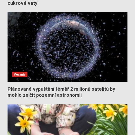
cukrové vaty
Vesmír
Plánované vypuštění téměř 2 milionů satelitů by
mohlo zničit pozemní astronomii