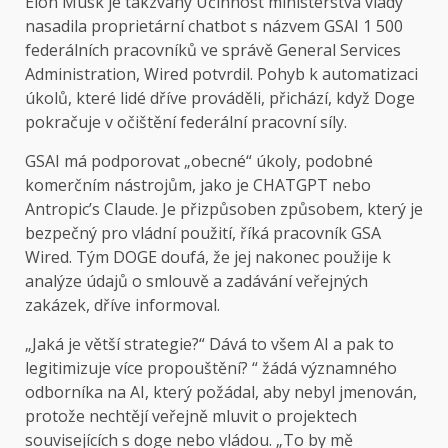
Elon Musk je takzvaný
Účinnost ministerstva vlády
nasadila proprietární chatbot s názvem GSAI 1 500
federálních pracovníků ve správě General Services
Administration, Wired potvrdil. Pohyb k automatizaci
úkolů, které lidé dříve prováděli, přichází, když Doge
pokračuje v očištění federální pracovní síly.
GSAI má podporovat „obecné“ úkoly, podobné
komerčním nástrojům, jako je CHATGPT nebo
Antropic’s Claude. Je přizpůsoben způsobem, který je
bezpečný pro vládní použití, říká pracovník GSA
Wired. Tým DOGE doufá, že jej nakonec použije k
analýze údajů o smlouvě a zadávání veřejných
zakázek, dříve informoval.
„Jaká je větší strategie?“ Dává to všem AI a pak to
legitimizuje více propouštění? “ žádá významného
odborníka na AI, který požádal, aby nebyl jmenován,
protože nechtějí veřejně mluvit o projektech
souvisejících s doge nebo vládou. „To by mě