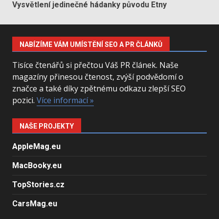
Vysvětlení jedinečné hádanky původu Etny
NABÍZÍME VÁM UMÍSTĚNÍ SEO A PR ČLÁNKŮ
Tisíce čtenářů si přečtou Váš PR článek. Naše
magazíny přinesou čtenost, zvýší podvědomí o
značce a také díky zpětnému odkazu zlepší SEO
pozici.
Více informací »
NAŠE PROJEKTY
AppleMag.eu
MacBooky.eu
TopStories.cz
CarsMag.eu