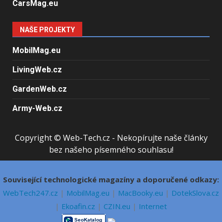
CarsMag.eu
NAŠE PROJEKTY
MobilMag.eu
LivingWeb.cz
GardenWeb.cz
Army-Web.cz
Copyright © Web-Tech.cz - Nekopírujte naše články
bez našeho písemného souhlasu!
Související technologické magazíny a doporučené odkazy:
WebTech247.cz
|
MobilMag.eu
|
MacBooky.eu
|
DotekSlova.cz
|
Ekoafin.cz
|
CZIN.eu
|
Internet