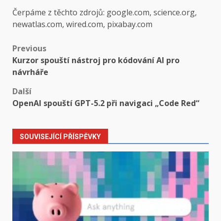
Čerpáme z těchto zdrojů: google.com, science.org,
newatlas.com, wired.com, pixabay.com
Post
Previous
Kurzor spouští nástroj pro kódování AI pro
navigation
návrháře
Další
OpenAI spouští GPT-5.2 při navigaci „Code Red“
SOUVISEJÍCÍ PŘÍSPĚVKY