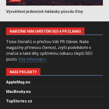
Vysvětlení jedinečné hádanky původu Etny
NABÍZÍME VÁM UMÍSTĚNÍ SEO A PR ČLÁNKŮ
Tisíce čtenářů si přečtou Váš PR článek. Naše
magazíny přinesou čtenost, zvýší podvědomí o
značce a také díky zpětnému odkazu zlepší SEO
pozici.
Více informací »
NAŠE PROJEKTY
AppleMag.eu
MacBooky.eu
TopStories.cz