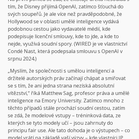
tím, že Disney přijímá OpenAI, zatímco šťouchá do
svých soupeřů. Je ale více než pravděpodobné, že
Hollywood se v oblasti umělé inteligence vydává
podobnou cestou jako vydavatelé médií, kde
podepisuje licenční smlouvy, kde to jde, a kde to
nejde, využívá soudní spory. (WIRED je ve vlastnictví
Condé Nast, která podepsala smlouvu s OpenAI v
srpnu 2024.)
„Myslím, že společnosti s umělou inteligencí a
držitelé autorských práv začínají chápat a smiřovat
se s tím, že ani jedna strana nezíská absolutní
vítězství,“ říká Matthew Sag, profesor práva a umělé
inteligence na Emory University. Zatímco mnoho z
těchto případů stále prochází soudní cestou, zatím
se zdá, že modelové vstupy – tréninková data, ze
kterých se tyto modely učí – jsou zahrnuty do
principu fair use. Ale tato dohoda je o výstupech – co
model vrátí na základě vaší výzvy – kde vlastníci IP