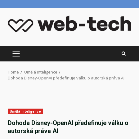
Skip
to
content
PRIMARY
MENU
Home
Umělá inteligence
Dohoda Disney-OpenAI předefinuje válku o autorská práva AI
Umělá inteligence
Dohoda Disney-OpenAI předefinuje válku o
autorská práva AI