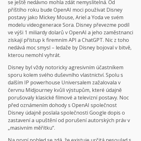
se ještě nedávno mohla zdát nemyslitelná. Od
příštího roku bude OpenAI moci používat Disney
postavy jako Mickey Mouse, Ariel a Yoda ve svém
modelu videogenerace Sora. Disney převezme podíl
ve výši 1 miliardy dolarů v OpenAI a jeho zaměstnanci
získají přístup k firemním API a ChatGPT. Nic z toho
nedává moc smysl – ledaže by Disney bojoval v bitvě,
kterou nemohl vyhrát.
Disney byl vždy notoricky agresivním účastníkem
sporu kolem svého duševního vlastnictví. Spolu s
dalším IP powerhouse Universalem zažalovala v
červnu Midjourney kvůli výstupům, které údajně
porušovaly klasické filmové a televizní postavy. Noc
před oznámením dohody s OpenAI společnost
Disney údajně poslala společnosti Google dopis o
zastavení a upuštění od porušení autorských práv v
„masivním měřítku“.
Na první pohled se zdá, že existuje určitá nesoulad s