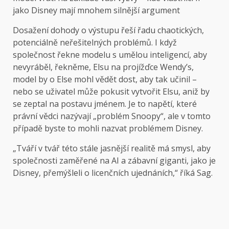
jako Disney mají mnohem silnější argument
Dosažení dohody o výstupu řeší řadu chaotických,
potenciálně neřešitelných problémů. I když
společnost řekne modelu s umělou inteligencí, aby
nevyráběl, řekněme, Elsu na projížďce Wendy’s,
model by o Else mohl vědět dost, aby tak učinil –
nebo se uživatel může pokusit vytvořit Elsu, aniž by
se zeptal na postavu jménem. Je to napětí, které
právní vědci nazývají „problém Snoopy“, ale v tomto
případě byste to mohli nazvat problémem Disney.
„Tváří v tvář této stále jasnější realitě má smysl, aby
společnosti zaměřené na AI a zábavní giganti, jako je
Disney, přemýšleli o licenčních ujednáních,“ říká Sag.