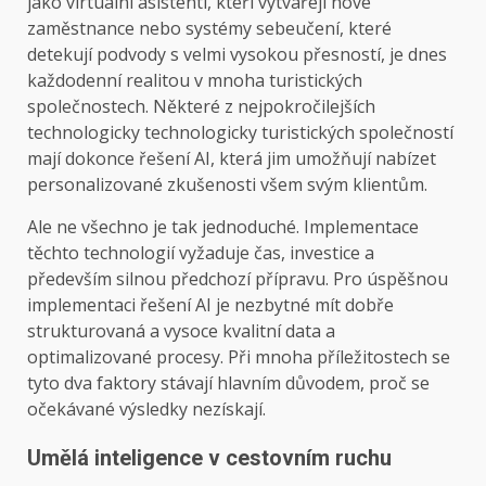
jako virtuální asistenti, kteří vytvářejí nové
zaměstnance nebo systémy sebeučení, které
detekují podvody s velmi vysokou přesností, je dnes
každodenní realitou v mnoha turistických
společnostech. Některé z nejpokročilejších
technologicky technologicky turistických společností
mají dokonce řešení AI, která jim umožňují nabízet
personalizované zkušenosti všem svým klientům.
Ale ne všechno je tak jednoduché. Implementace
těchto technologií vyžaduje čas, investice a
především silnou předchozí přípravu. Pro úspěšnou
implementaci řešení AI je nezbytné mít dobře
strukturovaná a vysoce kvalitní data a
optimalizované procesy. Při mnoha příležitostech se
tyto dva faktory stávají hlavním důvodem, proč se
očekávané výsledky nezískají.
Umělá inteligence v cestovním ruchu