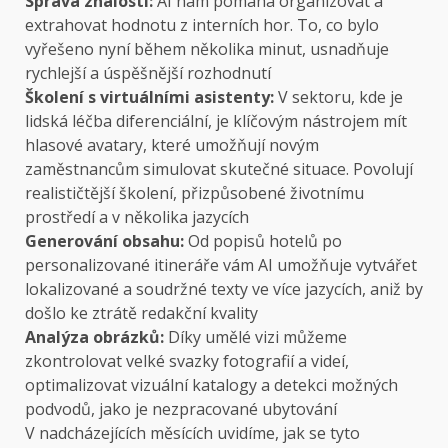
Správa znalostí:
AI nám pomáhá organizovat a
extrahovat hodnotu z interních hor. To, co bylo
vyřešeno nyní během několika minut, usnadňuje
rychlejší a úspěšnější rozhodnutí
Školení s virtuálními asistenty:
V sektoru, kde je
lidská léčba diferenciální, je klíčovým nástrojem mít
hlasové avatary, které umožňují novým
zaměstnancům simulovat skutečné situace. Povolují
realističtější školení, přizpůsobené životnímu
prostředí a v několika jazycích
Generování obsahu:
Od popisů hotelů po
personalizované itineráře vám AI umožňuje vytvářet
lokalizované a soudržné texty ve více jazycích, aniž by
došlo ke ztrátě redakční kvality
Analýza obrázků:
Díky umělé vizi můžeme
zkontrolovat velké svazky fotografií a videí,
optimalizovat vizuální katalogy a detekci možných
podvodů, jako je nezpracované ubytování
V nadcházejících měsících uvidíme, jak se tyto