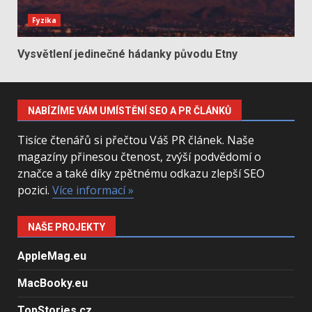
Fyzika
Vysvětlení jedinečné hádanky původu Etny
NABÍZÍME VÁM UMÍSTĚNÍ SEO A PR ČLÁNKŮ
Tisíce čtenářů si přečtou Váš PR článek. Naše
magazíny přinesou čtenost, zvýší podvědomí o
značce a také díky zpětnému odkazu zlepší SEO
pozici.
Více informací »
NAŠE PROJEKTY
AppleMag.eu
MacBooky.eu
TopStories.cz