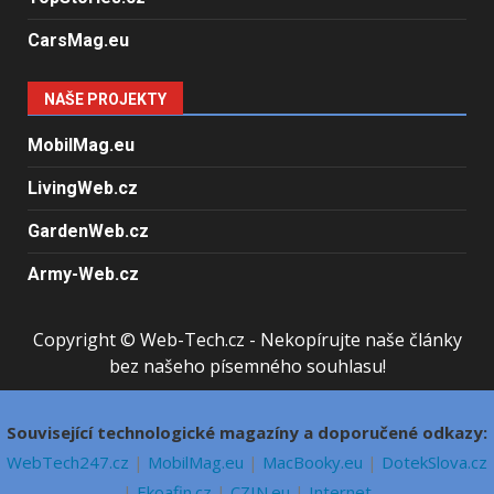
CarsMag.eu
NAŠE PROJEKTY
MobilMag.eu
LivingWeb.cz
GardenWeb.cz
Army-Web.cz
Copyright © Web-Tech.cz - Nekopírujte naše články
bez našeho písemného souhlasu!
Související technologické magazíny a doporučené odkazy:
WebTech247.cz
|
MobilMag.eu
|
MacBooky.eu
|
DotekSlova.cz
|
Ekoafin.cz
|
CZIN.eu
|
Internet