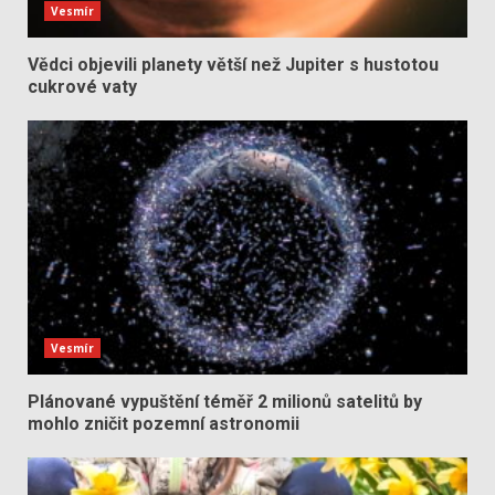
Vesmír
Vědci objevili planety větší než Jupiter s hustotou
cukrové vaty
Vesmír
Plánované vypuštění téměř 2 milionů satelitů by
mohlo zničit pozemní astronomii