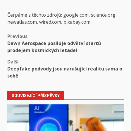
Čerpáme z těchto zdrojů: google.com, science.org,
newatlas.com, wired.com, pixabay.com
Post
Previous
Dawn Aerospace posiluje odvětví startů
navigation
prodejem kosmických letadel
Další
Deepfake podvody jsou narušující realitu sama o
sobě
SOUVISEJÍCÍ PŘÍSPĚVKY