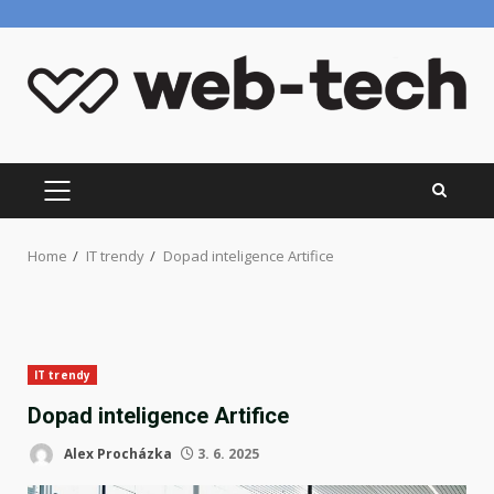
Skip
to
content
PRIMARY
MENU
Home
IT trendy
Dopad inteligence Artifice
IT trendy
Dopad inteligence Artifice
Alex Procházka
3. 6. 2025