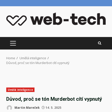
Skip
to
content
PRIMARY
MENU
Home
Umělá inteligence
Důvod, proč se tón Murderbot cítí vypnutý
Umělá inteligence
Důvod, proč se tón Murderbot cítí vypnutý
Martin Mareček
14. 5. 2025