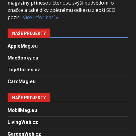
magazíny přinesou čtenost, zvýší podvědomí o
značce a také díky zpětnému odkazu zlepší SEO
pozici.
Více informací »
NAŠE PROJEKTY
AppleMag.eu
MacBooky.eu
TopStories.cz
CarsMag.eu
NAŠE PROJEKTY
MobilMag.eu
LivingWeb.cz
GardenWeb.cz