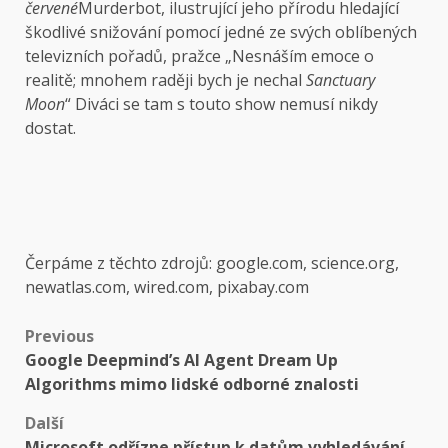
červené
Murderbot, ilustrující jeho přírodu hledající
škodlivé snižování pomocí jedné ze svých oblíbených
televizních pořadů, pražce „Nesnáším emoce o
realitě; mnohem raději bych je nechal
Sanctuary
Moon
“ Diváci se tam s touto show nemusí nikdy
dostat.
Čerpáme z těchto zdrojů: google.com, science.org,
newatlas.com, wired.com, pixabay.com
Post
Previous
Google Deepmind’s AI Agent Dream Up
navigation
Algorithms mimo lidské odborné znalosti
Další
Microsoft odřízne přístup k datům vyhledávání