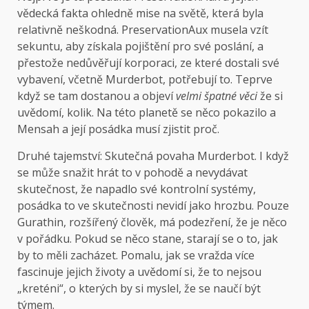
vědecká fakta ohledně mise na světě, která byla
relativně neškodná. PreservationAux musela vzít
sekuntu, aby získala pojištění pro své poslání, a
přestože nedůvěřují korporaci, ze které dostali své
vybavení, včetně Murderbot, potřebují to. Teprve
když se tam dostanou a objeví
velmi špatné věci
že si
uvědomí, kolik. Na této planetě se něco pokazilo a
Mensah a její posádka musí zjistit proč.
Druhé tajemství: Skutečná povaha Murderbot. I když
se může snažit hrát to v pohodě a nevydávat
skutečnost, že napadlo své kontrolní systémy,
posádka to ve skutečnosti nevidí jako hrozbu. Pouze
Gurathin, rozšířený člověk, má podezření, že je něco
v pořádku. Pokud se něco stane, starají se o to, jak
by to měli zacházet. Pomalu, jak se vražda více
fascinuje jejich životy a uvědomí si, že to nejsou
„kreténi“, o kterých by si myslel, že se naučí být
týmem.