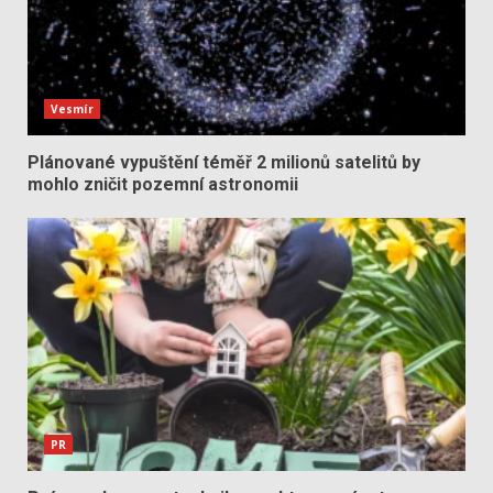
Vesmír
Plánované vypuštění téměř 2 milionů satelitů by
mohlo zničit pozemní astronomii
PR