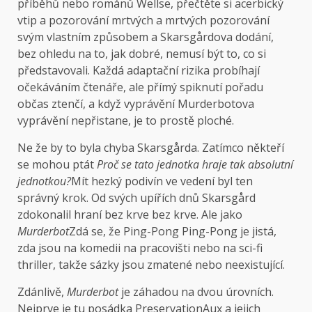
příběhů nebo románů Wellse, přečtěte si acerbický
vtip a pozorování mrtvých a mrtvých pozorování
svým vlastním způsobem a Skarsgårdova dodání,
bez ohledu na to, jak dobré, nemusí být to, co si
představovali. Každá adaptační rizika probíhají
očekáváním čtenáře, ale přímý spiknutí pořadu
občas ztenčí, a když vyprávění Murderbotova
vyprávění nepřistane, je to prostě ploché.
Ne že by to byla chyba Skarsgårda. Zatímco někteří
se mohou ptát
Proč se tato jednotka hraje tak absolutní
jednotkou?
Mít hezký podivín ve vedení byl ten
správný krok. Od svých upířích dnů Skarsgård
zdokonalil hraní bez krve bez krve. Ale jako
Murderbot
Zdá se, že Ping-Pong Ping-Pong je jistá,
zda jsou na komedii na pracovišti nebo na sci-fi
thriller, takže sázky jsou zmatené nebo neexistující.
Zdánlivě,
Murderbot
je záhadou na dvou úrovních.
Nejprve je tu posádka PreservationAux a jejich