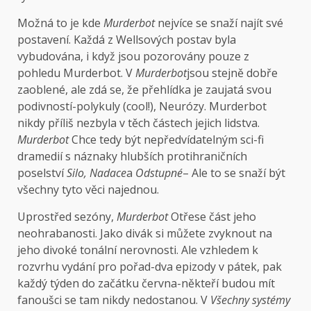
Možná to je kde
Murderbot
nejvíce se snaží najít své
postavení. Každá z Wellsových postav byla
vybudována, i když jsou pozorovány pouze z
pohledu Murderbot. V
Murderbot
jsou stejně dobře
zaoblené, ale zdá se, že přehlídka je zaujatá svou
podivností-polykuly (cool!), Neurózy. Murderbot
nikdy příliš nezbyla v těch částech jejich lidstva.
Murderbot
Chce tedy být nepředvídatelným sci-fi
dramedií s náznaky hlubších protihraničních
poselství
Silo,
Nadace
a
Odstupné
– Ale to se snaží být
všechny tyto věci najednou.
Uprostřed sezóny,
Murderbot
Otřese část jeho
neohrabanosti. Jako divák si můžete zvyknout na
jeho divoké tonální nerovnosti. Ale vzhledem k
rozvrhu vydání pro pořad-dva epizody v pátek, pak
každý týden do začátku června-někteří budou mít
fanoušci se tam nikdy nedostanou. V
Všechny systémy