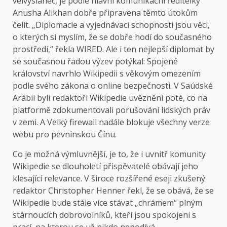
velvyslanec, je podle hlavní komunikační ředitelky
Anusha Alikhan dobře připravena těmto útokům
čelit. „Diplomacie a vyjednávací schopnosti jsou věci,
o kterých si myslím, že se dobře hodí do současného
prostředí,“ řekla WIRED. Ale i ten nejlepší diplomat by
se současnou řadou výzev potýkal: Spojené
království navrhlo Wikipedii s věkovým omezením
podle svého zákona o online bezpečnosti. V Saúdské
Arábii byli redaktoři Wikipedie uvězněni poté, co na
platformě zdokumentovali porušování lidských práv
v zemi. A Velký firewall nadále blokuje všechny verze
webu pro pevninskou Čínu.
Co je možná výmluvnější, je to, že i uvnitř komunity
Wikipedie se dlouholetí přispěvatelé obávají jeho
klesající relevance. V široce rozšířené eseji zkušený
redaktor Christopher Henner řekl, že se obává, že se
Wikipedie bude stále více stávat „chrámem“ plným
stárnoucích dobrovolníků, kteří jsou spokojeni s