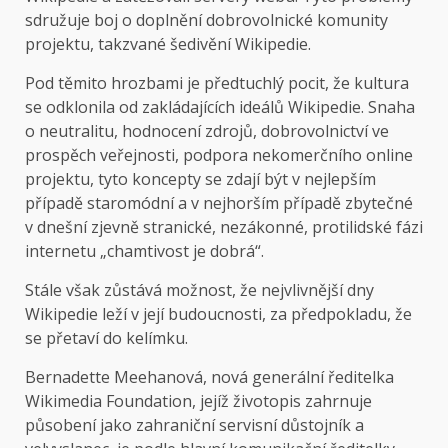
sdružuje boj o doplnění dobrovolnické komunity
projektu, takzvané šedivění Wikipedie.
Pod těmito hrozbami je předtuchlý pocit, že kultura
se odklonila od zakládajících ideálů Wikipedie. Snaha
o neutralitu, hodnocení zdrojů, dobrovolnictví ve
prospěch veřejnosti, podpora nekomerčního online
projektu, tyto koncepty se zdají být v nejlepším
případě staromódní a v nejhorším případě zbytečné
v dnešní zjevně stranické, nezákonné, protilidské fázi
internetu „chamtivost je dobrá“.
Stále však zůstává možnost, že nejvlivnější dny
Wikipedie leží v její budoucnosti, za předpokladu, že
se přetaví do kelímku.
Bernadette Meehanová, nová generální ředitelka
Wikimedia Foundation, jejíž životopis zahrnuje
působení jako zahraniční servisní důstojník a