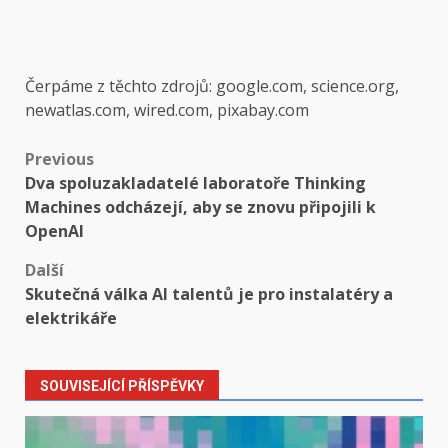
Čerpáme z těchto zdrojů: google.com, science.org,
newatlas.com, wired.com, pixabay.com
Post
Previous
Dva spoluzakladatelé laboratoře Thinking
navigation
Machines odcházejí, aby se znovu připojili k
OpenAI
Další
Skutečná válka AI talentů je pro instalatéry a
elektrikáře
SOUVISEJÍCÍ PŘÍSPĚVKY