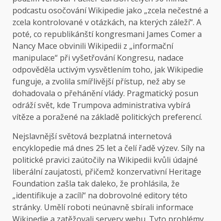
podcastu osočování Wikipedie jako „zcela nečestné a
zcela kontrolované v otázkách, na kterých záleží“. A
poté, co republikánští kongresmani James Comer a
Nancy Mace obvinili Wikipedii z „informační
manipulace“ při vyšetřování Kongresu, nadace
odpověděla uctivým vysvětlením toho, jak Wikipedie
funguje, a zvolila smířlivější přístup, než aby se
dohadovala o přehánění vlády. Pragmatický posun
odráží svět, kde Trumpova administrativa vybírá
vítěze a poražené na základě politických preferencí.
Nejslavnější světová bezplatná internetová
encyklopedie má dnes 25 let a čelí řadě výzev. Síly na
politické pravici zaútočily na Wikipedii kvůli údajné
liberální zaujatosti, přičemž konzervativní Heritage
Foundation zašla tak daleko, že prohlásila, že
„identifikuje a zacílí“ na dobrovolné editory této
stránky. Umělí roboti neúnavně sbírali informace
Wikipedie a zatěžovali servery webu. Tyto problémy