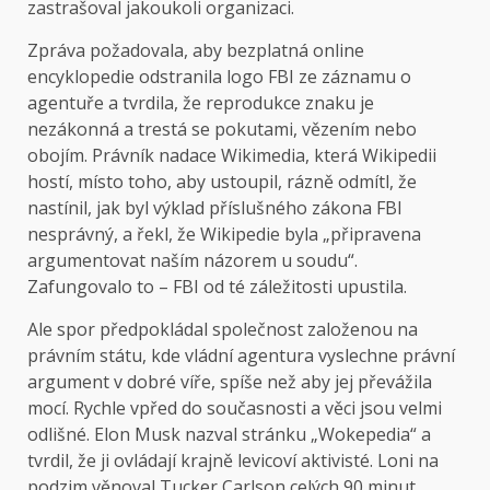
zastrašoval jakoukoli organizaci.
Zpráva požadovala, aby bezplatná online
encyklopedie odstranila logo FBI ze záznamu o
agentuře a tvrdila, že reprodukce znaku je
nezákonná a trestá se pokutami, vězením nebo
obojím. Právník nadace Wikimedia, která Wikipedii
hostí, místo toho, aby ustoupil, rázně odmítl, že
nastínil, jak byl výklad příslušného zákona FBI
nesprávný, a řekl, že Wikipedie byla „připravena
argumentovat naším názorem u soudu“.
Zafungovalo to – FBI od té záležitosti upustila.
Ale spor předpokládal společnost založenou na
právním státu, kde vládní agentura vyslechne právní
argument v dobré víře, spíše než aby jej převážila
mocí. Rychle vpřed do současnosti a věci jsou velmi
odlišné. Elon Musk nazval stránku „Wokepedia“ a
tvrdil, že ji ovládají krajně levicoví aktivisté. Loni na
podzim věnoval Tucker Carlson celých 90 minut