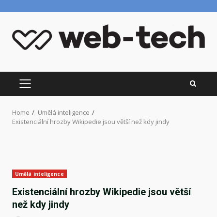
Skip
to
content
PRIMARY
MENU
Home
Umělá inteligence
Existenciální hrozby Wikipedie jsou větší než kdy jindy
Umělá inteligence
Existenciální hrozby Wikipedie jsou větší
než kdy jindy