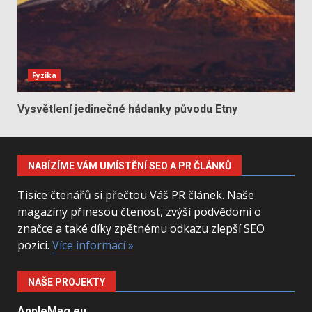
Fyzika
Vysvětlení jedinečné hádanky původu Etny
NABÍZÍME VÁM UMÍSTĚNÍ SEO A PR ČLÁNKŮ
Tisíce čtenářů si přečtou Váš PR článek. Naše
magazíny přinesou čtenost, zvýší podvědomí o
značce a také díky zpětnému odkazu zlepší SEO
pozici.
Více informací »
NAŠE PROJEKTY
AppleMag.eu