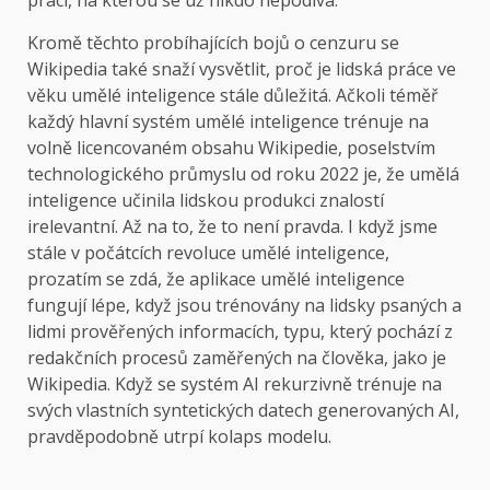
prací, na kterou se už nikdo nepodívá.
Kromě těchto probíhajících bojů o cenzuru se
Wikipedia také snaží vysvětlit, proč je lidská práce ve
věku umělé inteligence stále důležitá. Ačkoli téměř
každý hlavní systém umělé inteligence trénuje na
volně licencovaném obsahu Wikipedie, poselstvím
technologického průmyslu od roku 2022 je, že umělá
inteligence učinila lidskou produkci znalostí
irelevantní. Až na to, že to není pravda. I když jsme
stále v počátcích revoluce umělé inteligence,
prozatím se zdá, že aplikace umělé inteligence
fungují lépe, když jsou trénovány na lidsky psaných a
lidmi prověřených informacích, typu, který pochází z
redakčních procesů zaměřených na člověka, jako je
Wikipedia. Když se systém AI rekurzivně trénuje na
svých vlastních syntetických datech generovaných AI,
pravděpodobně utrpí kolaps modelu.