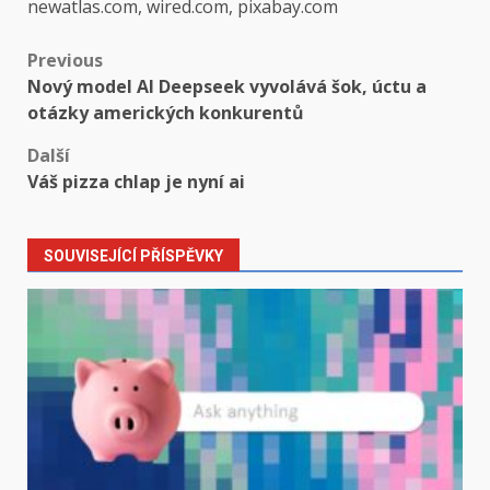
newatlas.com, wired.com, pixabay.com
Post
Previous
Nový model AI Deepseek vyvolává šok, úctu a
navigation
otázky amerických konkurentů
Další
Váš pizza chlap je nyní ai
SOUVISEJÍCÍ PŘÍSPĚVKY