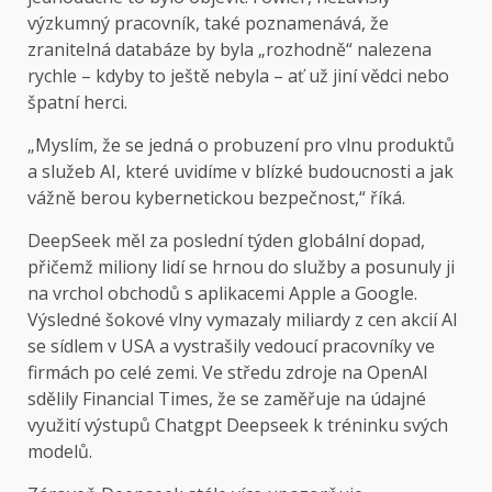
výzkumný pracovník, také poznamenává, že
zranitelná databáze by byla „rozhodně“ nalezena
rychle – kdyby to ještě nebyla – ať už jiní vědci nebo
špatní herci.
„Myslím, že se jedná o probuzení pro vlnu produktů
a služeb AI, které uvidíme v blízké budoucnosti a jak
vážně berou kybernetickou bezpečnost,“ říká.
DeepSeek měl za poslední týden globální dopad,
přičemž miliony lidí se hrnou do služby a posunuly ji
na vrchol obchodů s aplikacemi Apple a Google.
Výsledné šokové vlny vymazaly miliardy z cen akcií AI
se sídlem v USA a vystrašily vedoucí pracovníky ve
firmách po celé zemi. Ve středu zdroje na OpenAI
sdělily Financial Times, že se zaměřuje na údajné
využití výstupů Chatgpt Deepseek k tréninku svých
modelů.