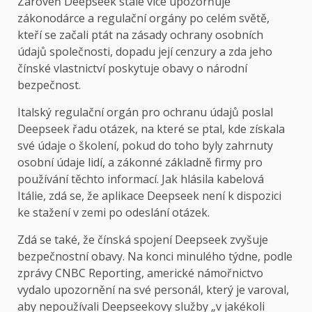
Zároveň Deepseek stále více upozorňuje
zákonodárce a regulační orgány po celém světě,
kteří se začali ptát na zásady ochrany osobních
údajů společnosti, dopadu její cenzury a zda jeho
čínské vlastnictví poskytuje obavy o národní
bezpečnost.
Italský regulační orgán pro ochranu údajů poslal
Deepseek řadu otázek, na které se ptal, kde získala
své údaje o školení, pokud do toho byly zahrnuty
osobní údaje lidí, a zákonné základně firmy pro
používání těchto informací. Jak hlásila kabelová
Itálie, zdá se, že aplikace Deepseek není k dispozici
ke stažení v zemi po odeslání otázek.
Zdá se také, že čínská spojení Deepseek zvyšuje
bezpečnostní obavy. Na konci minulého týdne, podle
zprávy CNBC Reporting, americké námořnictvo
vydalo upozornění na své personál, který je varoval,
aby nepoužívali Deepseekovy služby „v jakékoli