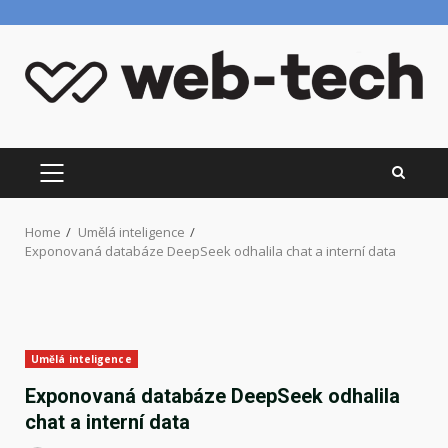
Skip
to
content
PRIMARY
MENU
Home
Umělá inteligence
Exponovaná databáze DeepSeek odhalila chat a interní data
Umělá inteligence
Exponovaná databáze DeepSeek odhalila
chat a interní data