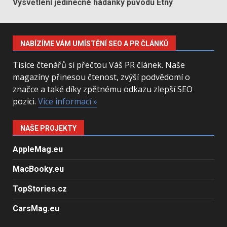
Vysvětlení jedinečné hádanky původu Etny
NABÍZÍME VÁM UMÍSTĚNÍ SEO A PR ČLÁNKŮ
Tisíce čtenářů si přečtou Váš PR článek. Naše
magazíny přinesou čtenost, zvýší podvědomí o
značce a také díky zpětnému odkazu zlepší SEO
pozici.
Více informací »
NAŠE PROJEKTY
AppleMag.eu
MacBooky.eu
TopStories.cz
CarsMag.eu