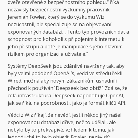
dveře otevřené z bezpečnostního pohledu,“ říká
nezávislý bezpečnostní výzkumný pracovník
Jeremiah Fowler, který se do výzkumu Wiz
nezúčastnil, ale specializuje se na objevování
exponovaných databází. „Tento typ provozních dat a
schopnost pro kohokoli s připojením k internetu k
jeho přístupu a poté je manipulace s jeho hlavním
rizikem pro organizaci a uživatele.“
Systémy DeepSeek jsou zdánlivě navrženy tak, aby
byly velmi podobné OpenAI’s, vědci ve středu řekli
Wired, možná aby novým zákazníkům usnadnili
přechod k používání Deepseek bez obtíží. Zdá se, že
celá infrastruktura Deepseek napodobuje OpenAI,
jak se říká, na podrobnosti, jako je formát klíčů API.
Vědci z Wiz říkají, že nevědí, jestli někdo jiný našel
exponovanou databázi dříve, než to udělali, ale
nebylo by to překvapivé, vzhledem k tomu, jak
jednoduché to bylo objevit. Fowler, nezávislý