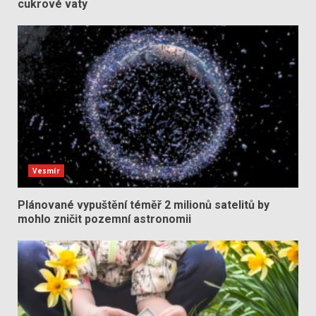
cukrové vaty
Vesmír
Plánované vypuštění téměř 2 milionů satelitů by
mohlo zničit pozemní astronomii