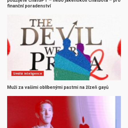
použijete ChatGPT – nebo jakéhokoli Chatbota – pro
finanční poradenství
Umělá inteligence
Muži za vašimi oblíbenými pastmi na žízeň gayů