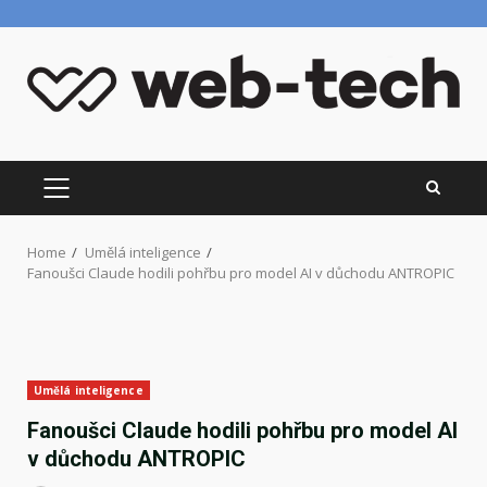
Skip
to
content
PRIMARY
MENU
Home
Umělá inteligence
Fanoušci Claude hodili pohřbu pro model AI v důchodu ANTROPIC
Umělá inteligence
Fanoušci Claude hodili pohřbu pro model AI
v důchodu ANTROPIC