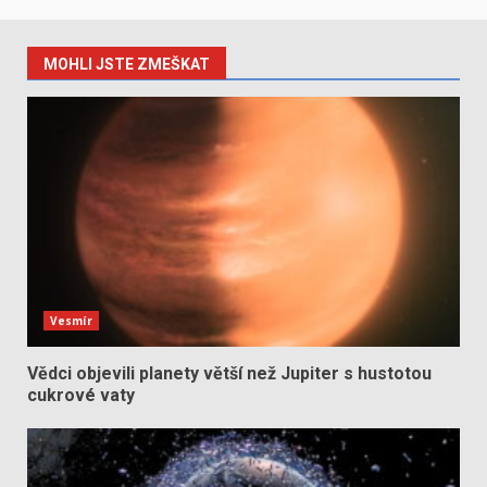
MOHLI JSTE ZMEŠKAT
Vesmír
Vědci objevili planety větší než Jupiter s hustotou
cukrové vaty