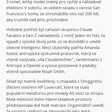
3 sonet, lehký model známý pro rychlý a nákladově
efektivní. V sobotu, ve velkém skladu v okrese San
Francisco’s Soma, se shromáždilo více než 200 lidí,
aby truchlili nad jeho průchodem.
Hvězdné pohřeb byl zařazen skupinou Claude
Fanatics a Gen Z zakladatelů, z nichž jeden mi řekl, že
vypadl z vysoké školy poté, co se dozvěděl o umělé
obecné inteligenci. Mezi účastníky patřila Amanda
Askell, antropická výzkumná pracovník, která se
vtipně nazývala „víla Claudemother“, zaměstnanci z
Antropic a OpenAI a vysoce postavené X plakáty,
včetně spisovatele Noah Smith.
Sklad byl matně osvětlený, s chapadla z Shoggothu
(fiktivní stvoření HP Lovecraft, které se stalo
populární metaforou pro modely AI) visící ze stropu.
Malá místnost mimo hlavní skladové prostory
představovala dvě holé matrace. Organizátoři uvedli,
že prostor události se zdvojnásobí jako jejich