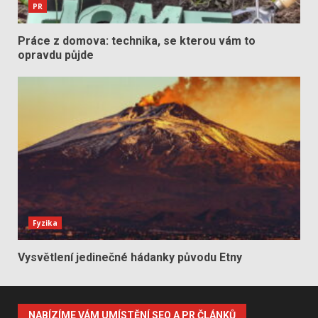
PR
Práce z domova: technika, se kterou vám to
opravdu půjde
Fyzika
Vysvětlení jedinečné hádanky původu Etny
NABÍZÍME VÁM UMÍSTĚNÍ SEO A PR ČLÁNKŮ