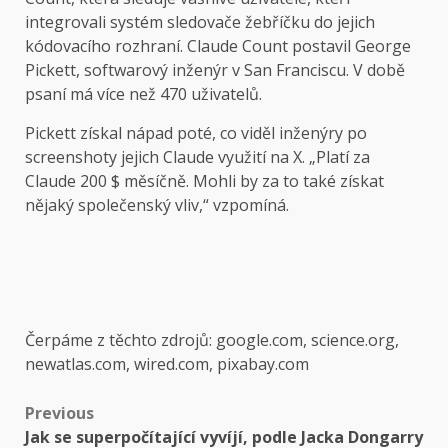
integrovali systém sledovače žebříčku do jejich
kódovacího rozhraní. Claude Count postavil George
Pickett, softwarový inženýr v San Franciscu. V době
psaní má více než 470 uživatelů.
Pickett získal nápad poté, co viděl inženýry po
screenshoty jejich Claude využití na X. „Platí za
Claude 200 $ měsíčně. Mohli by za to také získat
nějaký společenský vliv,“ vzpomíná.
Čerpáme z těchto zdrojů: google.com, science.org,
newatlas.com, wired.com, pixabay.com
Post
Previous
Jak se superpočítající vyvíjí, podle Jacka Dongarry