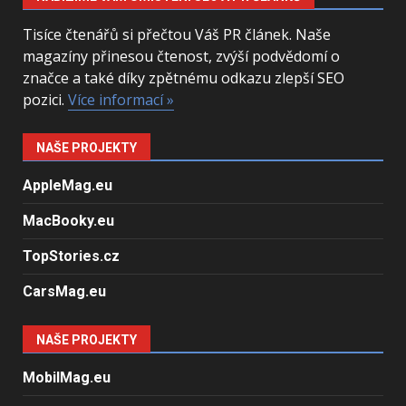
Tisíce čtenářů si přečtou Váš PR článek. Naše
magazíny přinesou čtenost, zvýší podvědomí o
značce a také díky zpětnému odkazu zlepší SEO
pozici.
Více informací »
NAŠE PROJEKTY
AppleMag.eu
MacBooky.eu
TopStories.cz
CarsMag.eu
NAŠE PROJEKTY
MobilMag.eu