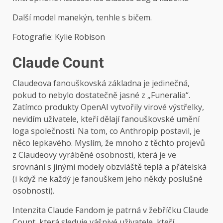
Další model manekýn, tenhle s bičem.
Fotografie: Kylie Robison
Claude Count
Claudeova fanouškovská základna je jedinečná,
pokud to nebylo dostatečně jasné z „Funeralia“.
Zatímco produkty OpenAI vytvořily virové výstřelky,
nevidím uživatele, kteří dělají fanouškovské umění
loga společnosti. Na tom, co Anthropip postavil, je
něco lepkavého. Myslím, že mnoho z těchto projevů
z Claudeovy vyráběné osobnosti, která je ve
srovnání s jinými modely obzvláště teplá a přátelská
(i když ne každý je fanouškem jeho někdy poslušné
osobnosti).
Intenzita Claude Fandom je patrná v žebříčku Claude
Count, která sleduje vášnivé uživatele, kteří