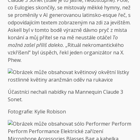
Claude 3 Sonet (stále je to jasné, nedostupné). Poté,
co Eulogies skončily, se místovaly měkké hymny, než
se proměnily v AI generovanou latinsko-esque řeč, s
odpovídajícím textem zobrazeným na zdi za jevištěm.
Askell byl v tomto bodě výrazně dávno pryč z místa
konání a můj přítel se na mě neustále otáčel
To
možná zašel příliš daleko.
„Rituál nekromantického
vzkříšení“ byl úspěch, řekl jeden organizátor na X.
Phew.
Účastníci nechali nabídky na Mannequin Claude 3
Sonet.
Fotografie: Kylie Robison