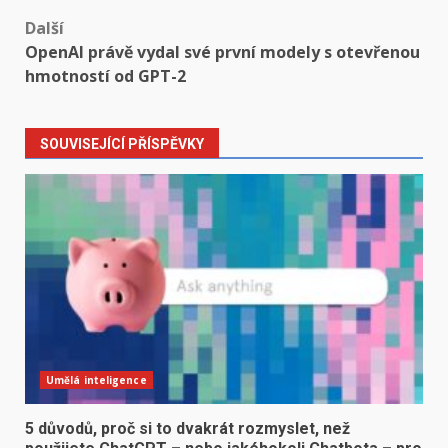
navigation
Další
OpenAI právě vydal své první modely s otevřenou
hmotností od GPT-2
SOUVISEJÍCÍ PŘÍSPĚVKY
Umělá inteligence
5 důvodů, proč si to dvakrát rozmyslet, než