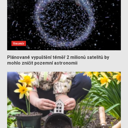
Vesmír
Plánované vypuštění téměř 2 milionů satelitů by
mohlo zničit pozemní astronomii