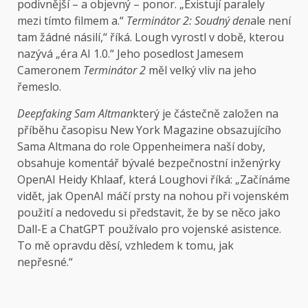
podivnější – a objevný – ponor. „Existují paralely
mezi tímto filmem a.“
Terminátor 2: Soudný den
ale není
tam žádné násilí,“ říká. Lough vyrostl v době, kterou
nazývá „éra AI 1.0.“ Jeho posedlost Jamesem
Cameronem
Terminátor 2
měl velký vliv na jeho
řemeslo.
Deepfaking Sam Altman
který je částečně založen na
příběhu časopisu New York Magazine obsazujícího
Sama Altmana do role Oppenheimera naší doby,
obsahuje komentář bývalé bezpečnostní inženýrky
OpenAI Heidy Khlaaf, která Loughovi říká: „Začínáme
vidět, jak OpenAI máčí prsty na nohou při vojenském
použití a nedovedu si představit, že by se něco jako
Dall-E a ChatGPT používalo pro vojenské asistence.
To mě opravdu děsí, vzhledem k tomu, jak
nepřesné.“