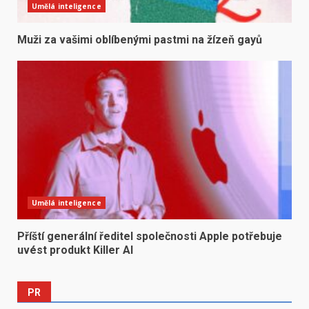
Umělá inteligence
Muži za vašimi oblíbenými pastmi na žízeň gayů
Umělá inteligence
Příští generální ředitel společnosti Apple potřebuje
uvést produkt Killer AI
PR