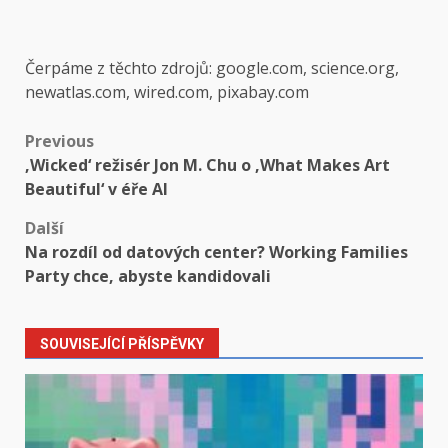
Čerpáme z těchto zdrojů: google.com, science.org,
newatlas.com, wired.com, pixabay.com
Post
Previous
‚Wicked‘ režisér Jon M. Chu o ‚What Makes Art
navigation
Beautiful‘ v éře AI
Další
Na rozdíl od datových center? Working Families
Party chce, abyste kandidovali
SOUVISEJÍCÍ PŘÍSPĚVKY