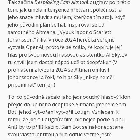
Tak začíná
Deepfaking Sam Altman
Loughův portrét o
tom, jak umělá inteligence přetváří společnost, a
jeho snaze mluvit s mužem, který za tím stojí. Když
jeho původní plán selhal, inspiroval se od
samotného Altmana. „Vypukl spor o Scarlett
Johansson,“ říká. V roce 2024 herečka veřejně
vyzvala OpenAI, protože se zdálo, že kopíruje její
hlas pro svou novou hlasovou asistentku AI Sky. „V
tu chvíli jsem dostal nápad udělat deepfake.“ (V
prohlášení z května 2024 se Altman omluvil
Johanssonovi a řekl, že hlas Sky „nikdy neměl
připomínat“ ten její.)
To, co původně začalo jako jednoduchý hlasový klon,
přejde do úplného deepfake Altmana jménem Sam
Bot, jehož vytvoření vytvořil Lough. Vzhledem k
tomu, že jde o Loughův film, nic nejde podle plánu.
Aniž by to příliš kazilo, Sam Bot se nakonec stane
svou vlastní entitou a film odtud vezme ještě