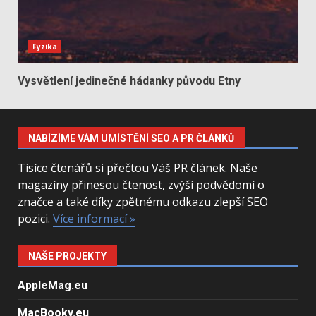
Fyzika
Vysvětlení jedinečné hádanky původu Etny
NABÍZÍME VÁM UMÍSTĚNÍ SEO A PR ČLÁNKŮ
Tisíce čtenářů si přečtou Váš PR článek. Naše
magazíny přinesou čtenost, zvýší podvědomí o
značce a také díky zpětnému odkazu zlepší SEO
pozici.
Více informací »
NAŠE PROJEKTY
AppleMag.eu
MacBooky.eu