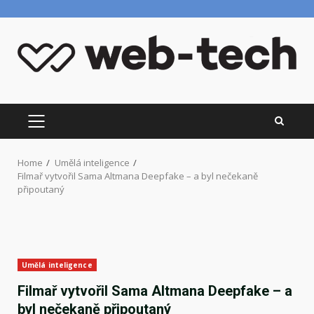
Skip
to
content
PRIMARY
MENU
Home
Umělá inteligence
Filmař vytvořil Sama Altmana Deepfake – a byl nečekaně
připoutaný
Umělá inteligence
Filmař vytvořil Sama Altmana Deepfake – a
byl nečekaně připoutaný