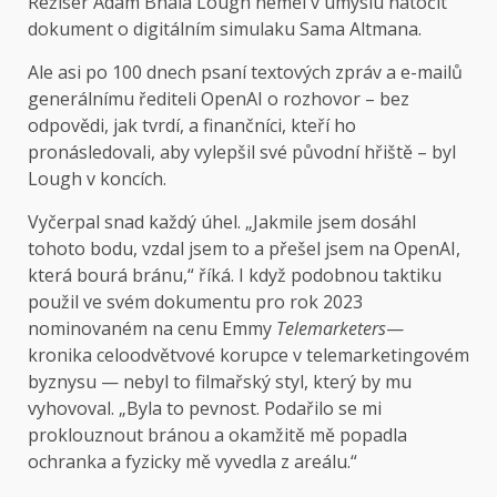
Režisér Adam Bhala
Lough neměl v úmyslu natočit
dokument o digitálním simulaku Sama Altmana.
Ale asi po 100 dnech psaní textových zpráv a e-mailů
generálnímu řediteli OpenAI o rozhovor – bez
odpovědi, jak tvrdí, a finančníci, kteří ho
pronásledovali, aby vylepšil své původní hřiště – byl
Lough v koncích.
Vyčerpal snad každý úhel. „Jakmile jsem dosáhl
tohoto bodu, vzdal jsem to a přešel jsem na OpenAI,
která bourá bránu,“ říká. I když podobnou taktiku
použil ve svém dokumentu pro rok 2023
nominovaném na cenu Emmy
Telemarketers
—
kronika celoodvětvové korupce v telemarketingovém
byznysu — nebyl to filmařský styl, který by mu
vyhovoval. „Byla to pevnost. Podařilo se mi
proklouznout bránou a okamžitě mě popadla
ochranka a fyzicky mě vyvedla z areálu.“