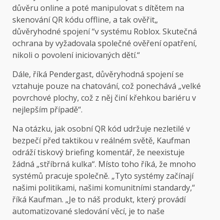
důvěru online a poté manipulovat s dítětem na
skenování QR kódu offline, a tak ověřit„
důvěryhodné spojení “v systému Roblox. Skutečná
ochrana by vyžadovala společné ověření opatření,
nikoli o povolení iniciovaných dětí.“
Dále, říká Pendergast, důvěryhodná spojení se
vztahuje pouze na chatování, což ponechává „velké
povrchové plochy, což z něj činí křehkou bariéru v
nejlepším případě“.
Na otázku, jak osobní QR kód udržuje nezletilé v
bezpečí před taktikou v reálném světě, Kaufman
odráží tiskový briefing komentář, že neexistuje
žádná „stříbrná kulka“. Místo toho říká, že mnoho
systémů pracuje společně. „Tyto systémy začínají
našimi politikami, našimi komunitními standardy,“
říká Kaufman. „Je to náš produkt, který provádí
automatizované sledování věcí, je to naše