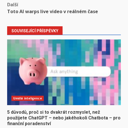
Další
Toto AI warps live video v reálném čase
SOUVISEJÍCÍ PŘÍSPĚVKY
Umělá inteligence
5 důvodů, proč si to dvakrát rozmyslet, než
použijete ChatGPT – nebo jakéhokoli Chatbota – pro
finanční poradenství