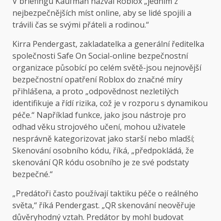
V briefingu Kaufman nazval Roblox „jedním z
nejbezpečnějších míst online, aby se lidé spojili a
trávili čas se svými přáteli a rodinou.“
Kirra Pendergast, zakladatelka a generální ředitelka
společnosti Safe On Social-online bezpečnostní
organizace působící po celém světě-jsou nejnovější
bezpečnostní opatření Roblox do značné míry
přihlášena, a proto „odpovědnost nezletilých
identifikuje a řídí rizika, což je v rozporu s dynamikou
péče.“ Například funkce, jako jsou nástroje pro
odhad věku strojového učení, mohou uživatele
nesprávně kategorizovat jako starší nebo mladší;
Skenování osobního kódu, říká, „předpokládá, že
skenování QR kódu osobního je ze své podstaty
bezpečné.“
„Predátoři často používají taktiku péče o reálného
světa,“ říká Pendergast. „QR skenování neověřuje
důvěryhodný vztah. Predátor by mohl budovat