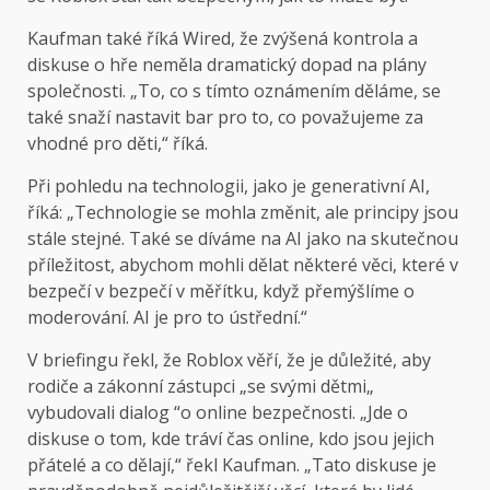
Kaufman také říká Wired, že zvýšená kontrola a
diskuse o hře neměla dramatický dopad na plány
společnosti. „To, co s tímto oznámením děláme, se
také snaží nastavit bar pro to, co považujeme za
vhodné pro děti,“ říká.
Při pohledu na technologii, jako je generativní AI,
říká: „Technologie se mohla změnit, ale principy jsou
stále stejné. Také se díváme na AI jako na skutečnou
příležitost, abychom mohli dělat některé věci, které v
bezpečí v bezpečí v měřítku, když přemýšlíme o
moderování. AI je pro to ústřední.“
V briefingu řekl, že Roblox věří, že je důležité, aby
rodiče a zákonní zástupci „se svými dětmi„
vybudovali dialog “o online bezpečnosti. „Jde o
diskuse o tom, kde tráví čas online, kdo jsou jejich
přátelé a co dělají,“ řekl Kaufman. „Tato diskuse je