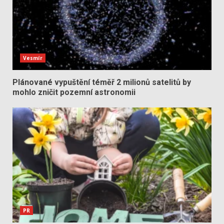
Vesmír
Plánované vypuštění téměř 2 milionů satelitů by
mohlo zničit pozemní astronomii
PR