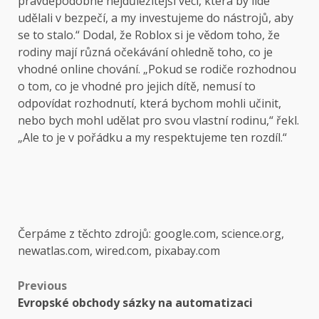
pravděpodobně nejdůležitější věcí, která by lidé
udělali v bezpečí, a my investujeme do nástrojů, aby
se to stalo.“ Dodal, že Roblox si je vědom toho, že
rodiny mají různá očekávání ohledně toho, co je
vhodné online chování. „Pokud se rodiče rozhodnou
o tom, co je vhodné pro jejich dítě, nemusí to
odpovídat rozhodnutí, která bychom mohli učinit,
nebo bych mohl udělat pro svou vlastní rodinu,“ řekl.
„Ale to je v pořádku a my respektujeme ten rozdíl.“
Čerpáme z těchto zdrojů: google.com, science.org,
newatlas.com, wired.com, pixabay.com
Post
Previous
Evropské obchody sázky na automatizaci
navigation