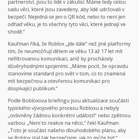
partnerství, jsou to lidé v zákulisí. Máme tedy celou
sadu věcí, které jsou zavedeny, aby lidé udržovali v
bezpečí. Nejedná se jen o QR kód, nebo to není jen
odhad věku, je to všechny tyto věci, které jednají ve
shodě.“
Kaufman říká, že Roblox „jde dále“ než jiné platformy
tím, že neumožňují dětem ve věku 13 až 17 let mít
nefiltrovanou komunikaci, aniž by procházely
důvěryhodnými spojeními. „Máme pocit, že opravdu
stanovíme standard pro svět v tom, co to znamená
mít bezpečnou a otevřenou komunikaci pro
dospívající publikum.“
Podle Bobloxova briefingu jsou aktualizace součástí
typického vývojového procesu Robloxu a nebyly
„ovlivněny žádnou konkrétní událostí“ nebo zpětnou
vazbou. „Není to reakce na něco,“ řekl Kaufman.
„Toto je součást našeho dlouhodobého plánu, aby
se Roblox stal tak bezpečným, jak to může být.“