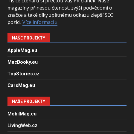
Tisíce čtenářů si přečtou Váš PR článek. Naše
magazíny přinesou čtenost, zvýší podvědomí o
značce a také díky zpětnému odkazu zlepší SEO
pozici.
Více informací »
NAŠE PROJEKTY
AppleMag.eu
MacBooky.eu
TopStories.cz
CarsMag.eu
NAŠE PROJEKTY
MobilMag.eu
LivingWeb.cz