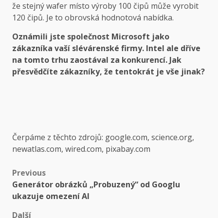
že stejný wafer místo výroby 100 čipů může vyrobit
120 čipů. Je to obrovská hodnotová nabídka.
Oznámili jste společnost Microsoft jako
zákazníka vaší slévárenské firmy. Intel ale dříve
na tomto trhu zaostával za konkurencí. Jak
přesvědčíte zákazníky, že tentokrát je vše jinak?
Čerpáme z těchto zdrojů: google.com, science.org,
newatlas.com, wired.com, pixabay.com
Post
Previous
Generátor obrázků „Probuzený“ od Googlu
navigation
ukazuje omezení AI
Další