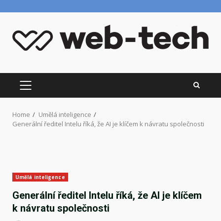
Skip
to
content
PRIMARY
MENU
Home
Umělá inteligence
Generální ředitel Intelu říká, že AI je klíčem k návratu společnosti
Umělá inteligence
Generální ředitel Intelu říká, že AI je klíčem
k návratu společnosti