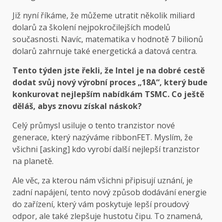
Již nyní říkáme, že můžeme utratit několik miliard
dolarů za školení nejpokročilejších modelů
současnosti. Navíc, matematika v hodnotě 7 bilionů
dolarů zahrnuje také energetická a datová centra.
Tento týden jste řekli, že Intel je na dobré cestě
dodat svůj nový výrobní proces „18A“, který bude
konkurovat nejlepším nabídkám TSMC. Co ještě
děláš, abys znovu získal náskok?
Celý průmysl usiluje o tento tranzistor nové
generace, který nazýváme ribbonFET. Myslím, že
všichni [asking] kdo vyrobí další nejlepší tranzistor
na planetě.
Ale věc, za kterou nám všichni připisují uznání, je
zadní napájení, tento nový způsob dodávání energie
do zařízení, který vám poskytuje lepší proudový
odpor, ale také zlepšuje hustotu čipu. To znamená,