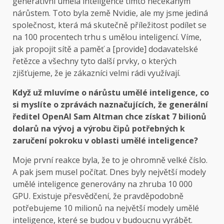
generativní umělá inteligence tímto nečekaným
nárůstem. Toto byla země Nvidie, ale my jsme jediná
společnost, která má skutečně příležitost podílet se
na 100 procentech trhu s umělou inteligencí. Víme,
jak propojit sítě a paměť a [provide] dodavatelské
řetězce a všechny tyto další prvky, o kterých
zjišťujeme, že je zákazníci velmi rádi využívají.
Když už mluvíme o nárůstu umělé inteligence, co
si myslíte o zprávách naznačujících, že generální
ředitel OpenAI Sam Altman chce získat 7 bilionů
dolarů na vývoj a výrobu čipů potřebných k
zaručení pokroku v oblasti umělé inteligence?
Moje první reakce byla, že to je ohromně velké číslo.
A pak jsem musel počítat. Dnes byly největší modely
umělé inteligence generovány na zhruba 10 000
GPU. Existuje přesvědčení, že pravděpodobně
potřebujeme 10 milionů na největší modely umělé
inteligence, které se budou v budoucnu vyrábět.