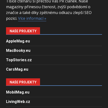
Tisíce čtenářů si přečtou Váš PR článek. Naše
magazíny přinesou čtenost, zvýší podvědomí o
značce a také díky zpětnému odkazu zlepší SEO
pozici.
Více informací »
NAŠE PROJEKTY
AppleMag.eu
MacBooky.eu
TopStories.cz
CarsMag.eu
NAŠE PROJEKTY
MobilMag.eu
LivingWeb.cz