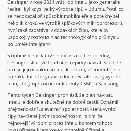
Gelsinger v roce 2021 vrátil do Intelu jako generální
ředitel, byl kdysi velký výrobce čipů v útlumu. Poté, co
se nedokázal přizpůsobit mobilní éře a poté chyběl
několik kroků ve výrobě špičkových mikroprocesorů,
nyní také zaostával v dodávkách čipů, které by
uspokojily rostoucí hlad technologického průmyslu
po umělé inteligenci.
S optimismem, který se občas zdál bezohledný,
Gelsinger slíbil, že Intel udělá epický návrat. Slíbil, že
otřese její ospalou firemní kulturou, přeorientuje se
na základní inženýrství a dodá revitalizovaný výrobní
plán, který upozorní konkurenty TSMC a Samsung.
Tento týden Gelsinger prohlásil, že plán návratu
Intelu je dobře a skutečně na dobré cestě. Oznámil
přejmenování „slévárny“ společnosti, která vyrábí
čipy navržené jinými společnostmi, s tím, že
nejnovější výrobní proces Intelu koncem tohoto
roku přinese křemíkové čipy stejně účinné a