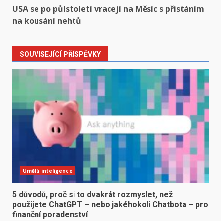
USA se po půlstoletí vracejí na Měsíc s přistáním
na kousání nehtů
SOUVISEJÍCÍ PŘÍSPĚVKY
Umělá inteligence
5 důvodů, proč si to dvakrát rozmyslet, než
použijete ChatGPT – nebo jakéhokoli Chatbota – pro
finanční poradenství