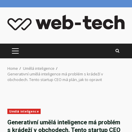
Skip
to
content
PRIMARY
MENU
Home
Umělá inteligence
Generativní umělá inteligence má problém s krádeží v
obchodech. Tento startup CEO má plán, jak to opravit
Umělá inteligence
Generativní umělá inteligence má problém
s krádeží v obchodech. Tento startup CEO