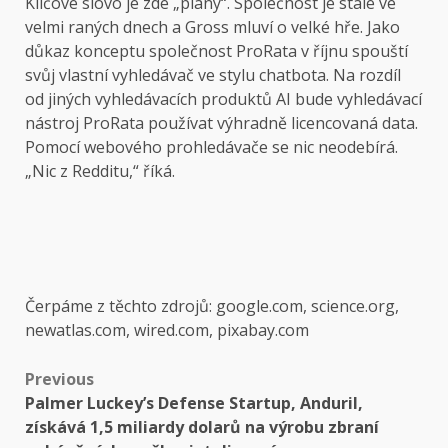
Klíčové slovo je zde „plány“. Společnost je stále ve
velmi raných dnech a Gross mluví o velké hře. Jako
důkaz konceptu společnost ProRata v říjnu spouští
svůj vlastní vyhledávač ve stylu chatbota. Na rozdíl
od jiných vyhledávacích produktů AI bude vyhledávací
nástroj ProRata používat výhradně licencovaná data.
Pomocí webového prohledávače se nic neodebírá.
„Nic z Redditu,“ říká.
Čerpáme z těchto zdrojů: google.com, science.org,
newatlas.com, wired.com, pixabay.com
Post
Previous
Palmer Luckey’s Defense Startup, Anduril,
navigation
získává 1,5 miliardy dolarů na výrobu zbraní