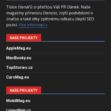
Tisíce čtenářů si přečtou Váš PR článek. Naše
magazíny přinesou čtenost, zvýší podvědomí o
značce a také díky zpětnému odkazu zlepší SEO
pozici.
Více informací »
NAŠE PROJEKTY
AppleMag.eu
MacBooky.eu
TopStories.cz
CarsMag.eu
NAŠE PROJEKTY
MobilMag.eu
LivingWeb.cz