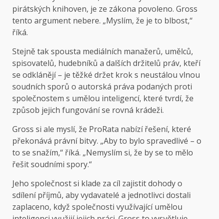
pirátských knihoven, je ze zákona povoleno. Gross
tento argument nebere. „Myslím, že je to blbost,“
říká.
Stejně tak spousta mediálních manažerů, umělců,
spisovatelů, hudebníků a dalších držitelů práv, kteří
se odklánějí – je těžké držet krok s neustálou vlnou
soudních sporů o autorská práva podaných proti
společnostem s umělou inteligencí, které tvrdí, že
způsob jejich fungování se rovná krádeži.
Gross si ale myslí, že ProRata nabízí řešení, které
překonává právní bitvy. „Aby to bylo spravedlivé – o
to se snažím,“ říká. „Nemyslím si, že by se to mělo
řešit soudními spory.“
Jeho společnost si klade za cíl zajistit dohody o
sdílení příjmů, aby vydavatelé a jednotlivci dostali
zaplaceno, když společnosti využívající umělou
inteligenci využijí jejich práci. Gross to vysvětluje