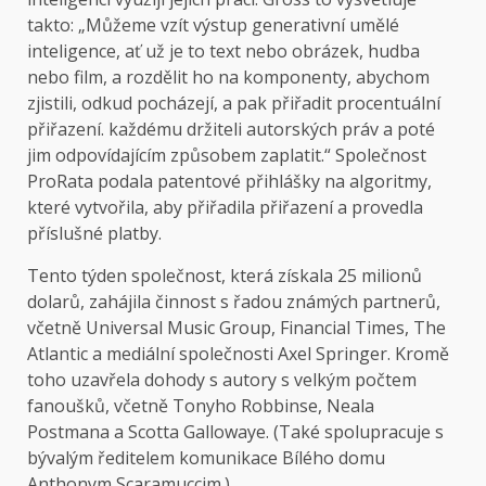
takto: „Můžeme vzít výstup generativní umělé
inteligence, ať už je to text nebo obrázek, hudba
nebo film, a rozdělit ho na komponenty, abychom
zjistili, odkud pocházejí, a pak přiřadit procentuální
přiřazení. každému držiteli autorských práv a poté
jim odpovídajícím způsobem zaplatit.“ Společnost
ProRata podala patentové přihlášky na algoritmy,
které vytvořila, aby přiřadila přiřazení a provedla
příslušné platby.
Tento týden společnost, která získala 25 milionů
dolarů, zahájila činnost s řadou známých partnerů,
včetně Universal Music Group, Financial Times, The
Atlantic a mediální společnosti Axel Springer. Kromě
toho uzavřela dohody s autory s velkým počtem
fanoušků, včetně Tonyho Robbinse, Neala
Postmana a Scotta Gallowaye. (Také spolupracuje s
bývalým ředitelem komunikace Bílého domu
Anthonym Scaramuccim.)