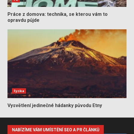
Práce z domova: technika, se kterou vám to
opravdu půjde
Fyzika
Vysvětlení jedinečné hádanky původu Etny
NABÍZÍME VÁM UMÍSTĚNÍ SEO A PR ČLÁNKŮ