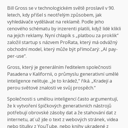
Bill Gross se v technologickém světě proslavil v 90.
letech, kdy přišel s neotřelým způsobem, jak
vyhledávače vydělávat na reklamě. Podle jeho
cenového schématu by inzerenti platili, když lidé klikli
na jejich reklamy. Nyní chlapík s „platbou za proklik“
založil startup s názvem ProRata, který má odvážný
obchodní model, který může být přímočarý: „AI pay-
per-use“.
Gross, který je generálním ředitelem společnosti
Pasadena v Kalifornii, o průmyslu generativní umělé
inteligence nelituje. „Je to krádež,“ říká. „Kradejí a
perou světové znalosti ve svůj prospěch.“
Společnosti s umělou inteligencí často argumentují,
že k vytvoření špičkových generativních nástrojů
potřebují obrovské zásoby dat a že stahování dat z
internetu, ať už jde o text z webových stránek, videa
nebo titulky z YouTube, nebo knihy ukradené z