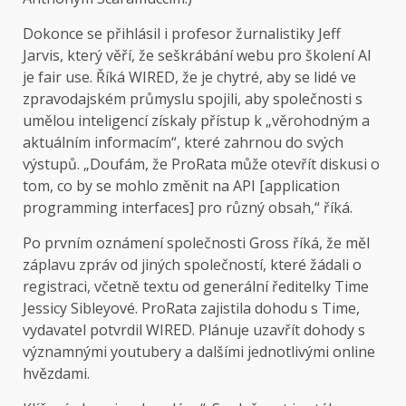
Dokonce se přihlásil i profesor žurnalistiky Jeff
Jarvis, který věří, že seškrábání webu pro školení AI
je fair use. Říká WIRED, že je chytré, aby se lidé ve
zpravodajském průmyslu spojili, aby společnosti s
umělou inteligencí získaly přístup k „věrohodným a
aktuálním informacím“, které zahrnou do svých
výstupů. „Doufám, že ProRata může otevřít diskusi o
tom, co by se mohlo změnit na API [application
programming interfaces] pro různý obsah,“ říká.
Po prvním oznámení společnosti Gross říká, že měl
záplavu zpráv od jiných společností, které žádali o
registraci, včetně textu od generální ředitelky Time
Jessicy Sibleyové. ProRata zajistila dohodu s Time,
vydavatel potvrdil WIRED. Plánuje uzavřít dohody s
významnými youtubery a dalšími jednotlivými online
hvězdami.