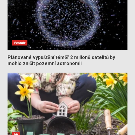
Vesmír
Plánované vypuštění téměř 2 milionů satelitů by
mohlo zničit pozemní astronomii
PR