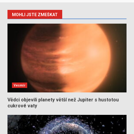
MOHLI JSTE ZMEŠKAT
Vesmír
Vědci objevili planety větší než Jupiter s hustotou
cukrové vaty