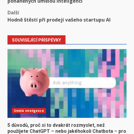
poháněných umělou inteligencí
Další
Hodně štěstí při prodeji vašeho startupu AI
SOUVISEJÍCÍ PŘÍSPĚVKY
Umělá inteligence
5 důvodů, proč si to dvakrát rozmyslet, než
použijete ChatGPT – nebo jakéhokoli Chatbota – pro