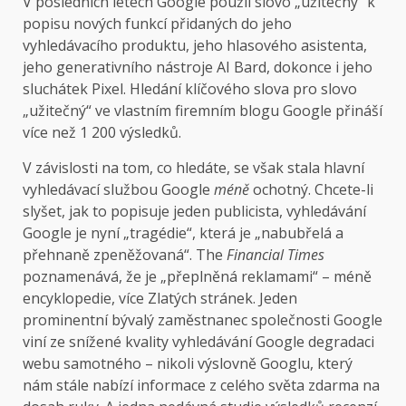
V posledních letech
Google použil slovo „užitečný“ k
popisu nových funkcí přidaných do jeho
vyhledávacího produktu, jeho hlasového asistenta,
jeho generativního nástroje AI Bard, dokonce i jeho
sluchátek Pixel. Hledání klíčového slova pro slovo
„užitečný“ ve vlastním firemním blogu Google přináší
více než 1 200 výsledků.
V závislosti na tom, co hledáte, se však stala hlavní
vyhledávací službou Google
méně
ochotný. Chcete-li
slyšet, jak to popisuje jeden publicista, vyhledávání
Google je nyní „tragédie“, která je „nabubřelá a
přehnaně zpeněžovaná“. The
Financial Times
poznamenává, že je „přeplněná reklamami“ – méně
encyklopedie, více Zlatých stránek. Jeden
prominentní bývalý zaměstnanec společnosti Google
viní ze snížené kvality vyhledávání Google degradaci
webu samotného – nikoli výslovně Googlu, který
nám stále nabízí informace z celého světa zdarma na