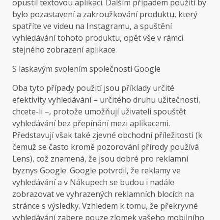
opustil textovou aplikaci. Dalším případem použití by
bylo pozastavení a zakroužkování produktu, který
spatříte ve videu na Instagramu, a spuštění
vyhledávání tohoto produktu, opět vše v rámci
stejného zobrazení aplikace.
S laskavým svolením společnosti Google
Oba tyto případy použití jsou příklady určité
efektivity vyhledávání – určitého druhu užitečnosti,
chcete-li –, protože umožňují uživateli spouštět
vyhledávání bez přepínání mezi aplikacemi.
Představují však také zjevné obchodní příležitosti (k
čemuž se často kromě pozorování přírody používá
Lens), což znamená, že jsou dobré pro reklamní
byznys Google. Google potvrdil, že reklamy ve
vyhledávání a v Nákupech se budou i nadále
zobrazovat ve vyhrazených reklamních blocích na
stránce s výsledky. Vzhledem k tomu, že překryvné
vyhledávání zabere pouze zlomek vašeho mobilního