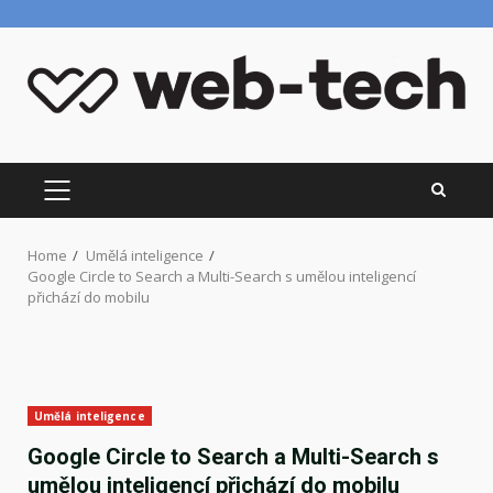
Skip
to
content
PRIMARY
MENU
Home
Umělá inteligence
Google Circle to Search a Multi-Search s umělou inteligencí
přichází do mobilu
Umělá inteligence
Google Circle to Search a Multi-Search s
umělou inteligencí přichází do mobilu