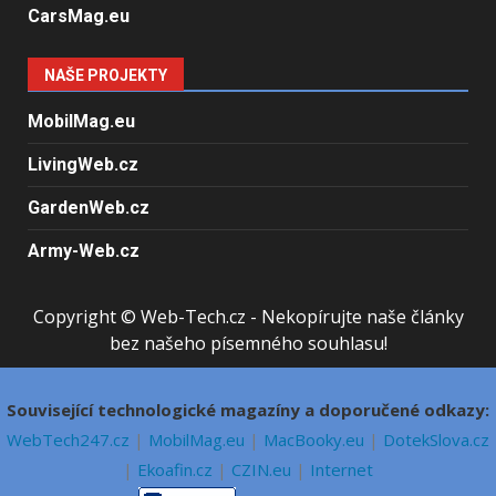
CarsMag.eu
NAŠE PROJEKTY
MobilMag.eu
LivingWeb.cz
GardenWeb.cz
Army-Web.cz
Copyright © Web-Tech.cz - Nekopírujte naše články
bez našeho písemného souhlasu!
Související technologické magazíny a doporučené odkazy:
WebTech247.cz
|
MobilMag.eu
|
MacBooky.eu
|
DotekSlova.cz
|
Ekoafin.cz
|
CZIN.eu
|
Internet