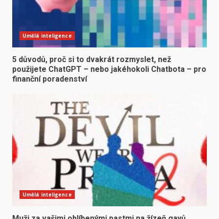
Umělá inteligence
5 důvodů, proč si to dvakrát rozmyslet, než
použijete ChatGPT – nebo jakéhokoli Chatbota – pro
finanční poradenství
Umělá inteligence
Muži za vašimi oblíbenými pastmi na žízeň gayů