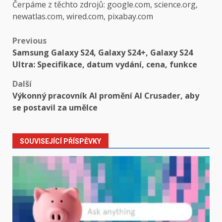
Čerpáme z těchto zdrojů: google.com, science.org,
newatlas.com, wired.com, pixabay.com
Post
Previous
Samsung Galaxy S24, Galaxy S24+, Galaxy S24
navigation
Ultra: Specifikace, datum vydání, cena, funkce
Další
Výkonný pracovník AI promění AI Crusader, aby
se postavil za umělce
SOUVISEJÍCÍ PŘÍSPĚVKY