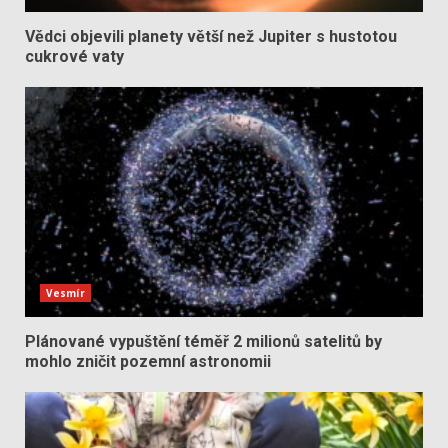
Vědci objevili planety větší než Jupiter s hustotou
cukrové vaty
Vesmír
Plánované vypuštění téměř 2 milionů satelitů by
mohlo zničit pozemní astronomii