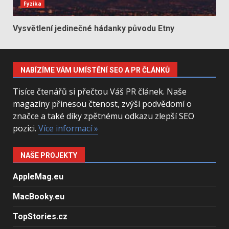
Fyzika
Vysvětlení jedinečné hádanky původu Etny
NABÍZÍME VÁM UMÍSTĚNÍ SEO A PR ČLÁNKŮ
Tisíce čtenářů si přečtou Váš PR článek. Naše
magazíny přinesou čtenost, zvýší podvědomí o
značce a také díky zpětnému odkazu zlepší SEO
pozici.
Více informací »
NAŠE PROJEKTY
AppleMag.eu
MacBooky.eu
TopStories.cz