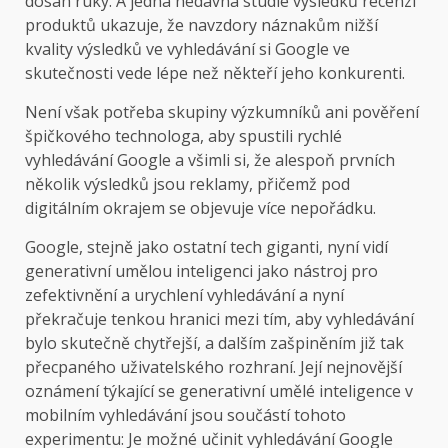
dosah ruky. A jedna nedávná studie výsledků recenzí
produktů ukazuje, že navzdory náznakům nižší
kvality výsledků ve vyhledávání si Google ve
skutečnosti vede lépe než někteří jeho konkurenti.
Není však potřeba skupiny výzkumníků ani pověření
špičkového technologa, aby spustili rychlé
vyhledávání Google a všimli si, že alespoň prvních
několik výsledků jsou reklamy, přičemž pod
digitálním okrajem se objevuje více nepořádku.
Google, stejně jako ostatní tech giganti, nyní vidí
generativní umělou inteligenci jako nástroj pro
zefektivnění a urychlení vyhledávání a nyní
překračuje tenkou hranici mezi tím, aby vyhledávání
bylo skutečně chytřejší, a dalším zašpiněním již tak
přecpaného uživatelského rozhraní. Její nejnovější
oznámení týkající se generativní umělé inteligence v
mobilním vyhledávání jsou součástí tohoto
experimentu: Je možné učinit vyhledávání Google