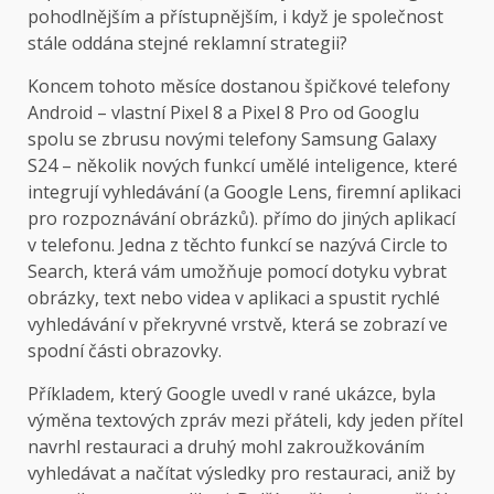
pohodlnějším a přístupnějším, i když je společnost
stále oddána stejné reklamní strategii?
Koncem tohoto měsíce dostanou špičkové telefony
Android – vlastní Pixel 8 a Pixel 8 Pro od Googlu
spolu se zbrusu novými telefony Samsung Galaxy
S24 – několik nových funkcí umělé inteligence, které
integrují vyhledávání (a Google Lens, firemní aplikaci
pro rozpoznávání obrázků). přímo do jiných aplikací
v telefonu. Jedna z těchto funkcí se nazývá Circle to
Search, která vám umožňuje pomocí dotyku vybrat
obrázky, text nebo videa v aplikaci a spustit rychlé
vyhledávání v překryvné vrstvě, která se zobrazí ve
spodní části obrazovky.
Příkladem, který Google uvedl v rané ukázce, byla
výměna textových zpráv mezi přáteli, kdy jeden přítel
navrhl restauraci a druhý mohl zakroužkováním
vyhledávat a načítat výsledky pro restauraci, aniž by