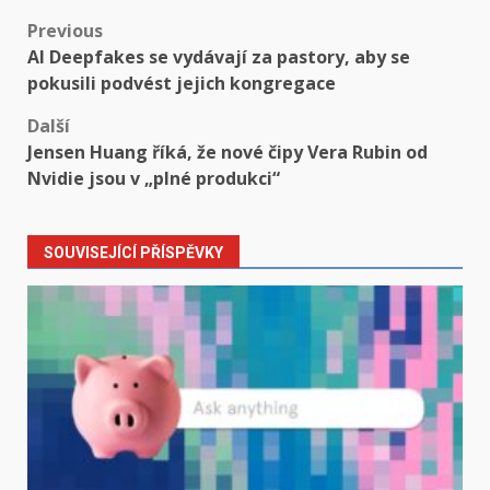
Post
Previous
AI Deepfakes se vydávají za pastory, aby se
navigation
pokusili podvést jejich kongregace
Další
Jensen Huang říká, že nové čipy Vera Rubin od
Nvidie jsou v „plné produkci“
SOUVISEJÍCÍ PŘÍSPĚVKY