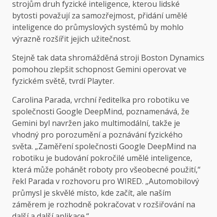
strojům druh fyzické inteligence, kterou lidské
bytosti považují za samozřejmost, přidání umělé
inteligence do průmyslových systémů by mohlo
výrazně rozšířit jejich užitečnost.
Stejně tak data shromážděná stroji Boston Dynamics
pomohou zlepšit schopnost Gemini operovat ve
fyzickém světě, tvrdí Playter.
Carolina Parada, vrchní ředitelka pro robotiku ve
společnosti Google DeepMind, poznamenává, že
Gemini byl navržen jako multimodální, takže je
vhodný pro porozumění a poznávání fyzického
světa. „Zaměření společnosti Google DeepMind na
robotiku je budování pokročilé umělé inteligence,
která může pohánět roboty pro všeobecné použití,“
řekl Parada v rozhovoru pro WIRED. „Automobilový
průmysl je skvělé místo, kde začít, ale naším
záměrem je rozhodně pokračovat v rozšiřování na
další a další aplikace.“