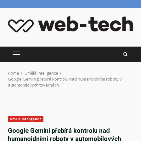
Skip
to
content
PRIMARY
MENU
Home
Umělá inteligence
Google Gemini přebírá kontrolu nad humanoidními roboty v
automobilových továrnách
Umělá inteligence
Google Gemini přebírá kontrolu nad
humanoidními roboty v automobilových