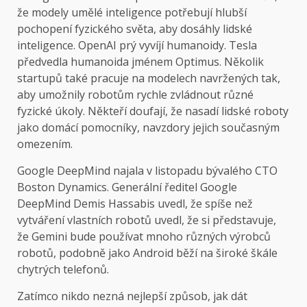
že modely umělé inteligence potřebují hlubší
pochopení fyzického světa, aby dosáhly lidské
inteligence. OpenAI prý vyvíjí humanoidy. Tesla
předvedla humanoida jménem Optimus. Několik
startupů také pracuje na modelech navržených tak,
aby umožnily robotům rychle zvládnout různé
fyzické úkoly. Někteří doufají, že nasadí lidské roboty
jako domácí pomocníky, navzdory jejich současným
omezením.
Google DeepMind najala v listopadu bývalého CTO
Boston Dynamics. Generální ředitel Google
DeepMind Demis Hassabis uvedl, že spíše než
vytváření vlastních robotů uvedl, že si představuje,
že Gemini bude používat mnoho různých výrobců
robotů, podobně jako Android běží na široké škále
chytrých telefonů.
Zatímco nikdo nezná nejlepší způsob, jak dát