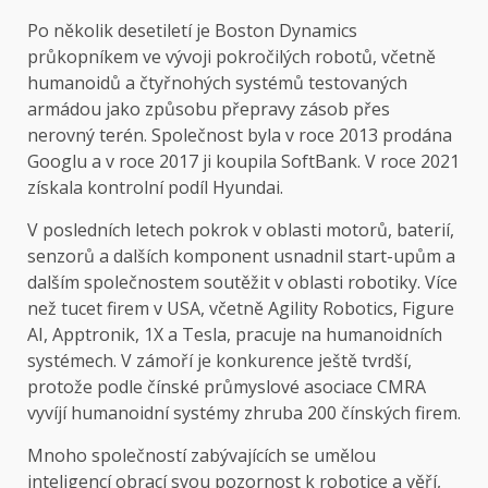
Po několik desetiletí je Boston Dynamics
průkopníkem ve vývoji pokročilých robotů, včetně
humanoidů a čtyřnohých systémů testovaných
armádou jako způsobu přepravy zásob přes
nerovný terén. Společnost byla v roce 2013 prodána
Googlu a v roce 2017 ji koupila SoftBank. V roce 2021
získala kontrolní podíl Hyundai.
V posledních letech pokrok v oblasti motorů, baterií,
senzorů a dalších komponent usnadnil start-upům a
dalším společnostem soutěžit v oblasti robotiky. Více
než tucet firem v USA, včetně Agility Robotics, Figure
AI, Apptronik, 1X a Tesla, pracuje na humanoidních
systémech. V zámoří je konkurence ještě tvrdší,
protože podle čínské průmyslové asociace CMRA
vyvíjí humanoidní systémy zhruba 200 čínských firem.
Mnoho společností zabývajících se umělou
inteligencí obrací svou pozornost k robotice a věří,