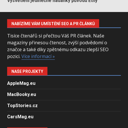
Vysvětlení jedinečné hádanky původu Etny
NABÍZÍME VÁM UMÍSTĚNÍ SEO A PR ČLÁNKŮ
Tisíce čtenářů si přečtou Váš PR článek. Naše
magazíny přinesou čtenost, zvýší podvědomí o
značce a také díky zpětnému odkazu zlepší SEO
pozici.
Více informací »
NAŠE PROJEKTY
AppleMag.eu
MacBooky.eu
TopStories.cz
CarsMag.eu