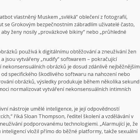
atbot vlastněný Muskem „svléká“ oblečení z fotografií,
hnout se Grokovým bezpečnostním zábradlím uživatelé často,
, aby ženy nosily „provázkové bikiny“ nebo „průhledné
 obrázků používá k digitálnímu obtěžování a zneužívání žen
s a jsou vytvářeny „nudify“ softwarem – pokračující
í nekonsensuálních obrázků je dosud zdánlivě nejběžnějším
l od specifického škodlivého softwaru na nahození nebo
nerování obrázků, výsledky produkuje během několika sekund
omoci normalizovat vytváření nekonsensuálních intimních
vní nástroje umělé inteligence, je její odpovědností
cích,“ říká Sloan Thompson, ředitel školení a vzdělávání v
zneužívání podporovanému technologiemi. „Alarmující je, že
inteligencí vložil přímo do běžné platformy, takže sexuální