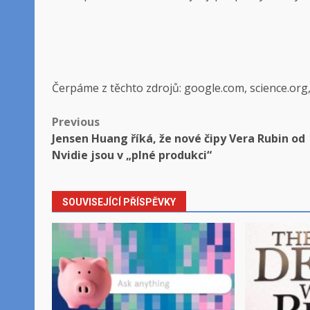
Čerpáme z těchto zdrojů: google.com, science.org
Post
Previous
Jensen Huang říká, že nové čipy Vera Rubin od
navigation
Nvidie jsou v „plné produkci“
SOUVISEJÍCÍ PŘÍSPĚVKY