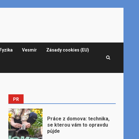
Fyzika
Vesmír
Zásady cookies (EU)
PR
Práce z domova: technika,
se kterou vám to opravdu
půjde