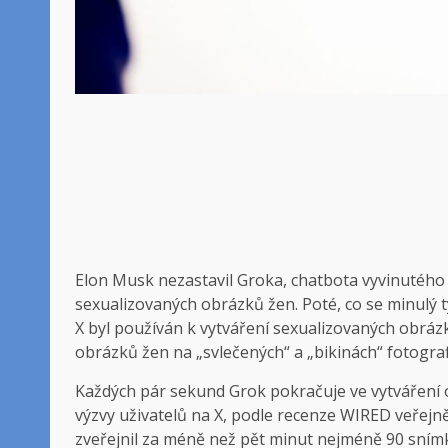
Elon Musk nezastavil Groka, chatbota vyvinutého j
sexualizovaných obrázků žen. Poté, co se minulý 
X byl používán k vytváření sexualizovaných obrázk
obrázků žen na „svlečených“ a „bikinách“ fotograf
Každých pár sekund Grok pokračuje ve vytváření 
výzvy uživatelů na X, podle recenze WIRED veřejn
zveřejnil za méně než pět minut nejméně 90 snímk