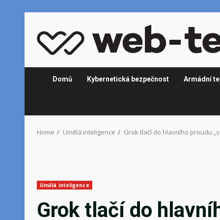
Skip
to
content
Domů
Kybernetická bezpečnost
Armádní te
Home
Umělá inteligence
Grok tlačí do hlavního proudu „s
Umělá inteligence
Grok tlačí do hlavní