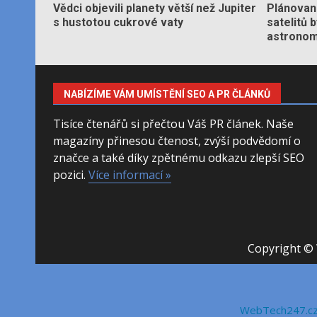
Vědci objevili planety větší než Jupiter
Plánované
s hustotou cukrové vaty
satelitů 
astronom
NABÍZÍME VÁM UMÍSTĚNÍ SEO A PR ČLÁNKŮ
Tisíce čtenářů si přečtou Váš PR článek. Naše
magazíny přinesou čtenost, zvýší podvědomí o
značce a také díky zpětnému odkazu zlepší SEO
pozici.
Více informací »
Copyright © 
WebTech247.c