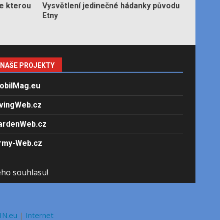
e kterou
Vysvětlení jedinečné hádanky původu
Etny
NAŠE PROJEKTY
obilMag.eu
ivingWeb.cz
ardenWeb.cz
rmy-Web.cz
ého souhlasu!
IN.eu
|
Internet