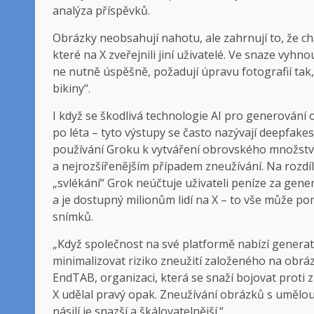
analýza příspěvků.
Obrázky neobsahují nahotu, ale zahrnují to, že ch
které na X zveřejnili jiní uživatelé. Ve snaze vy
ne nutně úspěšně, požadují úpravu fotografií tak
bikiny“.
I když se škodlivá technologie AI pro generování
po léta – tyto výstupy se často nazývají deepfake
používání Groku k vytváření obrovského množstv
a nejrozšířenějším případem zneužívání. Na rozdí
„svlékání“ Grok neúčtuje uživateli peníze za ge
a je dostupný milionům lidí na X – to vše může p
snímků.
„Když společnost na své platformě nabízí generati
minimalizovat riziko zneužití založeného na obráz
EndTAB, organizaci, která se snaží bojovat proti 
X udělal pravý opak. Zneužívání obrázků s umělou 
násilí je snazší a škálovatelnější.“