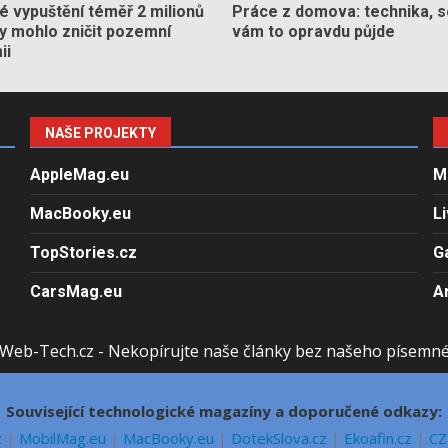
 vypuštění téměř 2 milionů
Práce z domova: technika, s
by mohlo zničit pozemní
vám to opravdu půjde
ii
NAŠE PROJEKTY
AppleMag.eu
M
MacBooky.eu
L
TopStories.cz
G
CarsMag.eu
A
Web-Tech.cz - Nekopírujte naše články bez našeho písemn
Související technologické magazíny a doporučené odkazy:
z
|
MobilMag.eu
|
MacBooky.eu
|
DotekSlova.cz
|
Ekoafin.cz
|
CZ