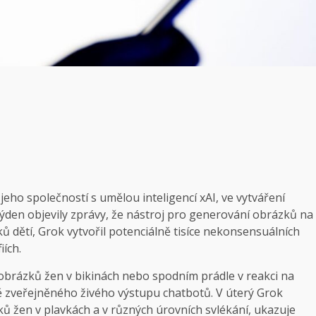
eho společností s umělou inteligencí xAI, ve vytváření
týden objevily zprávy, že nástroj pro generování obrázků na
ů dětí, Grok vytvořil potenciálně tisíce nekonsensuálních
iích.
obrázků žen v bikinách nebo spodním prádle v reakci na
ě zveřejněného živého výstupu chatbotů. V úterý Grok
ů žen v plavkách a v různých úrovních svlékání, ukazuje