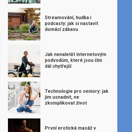
Streamování, hudba i
podcasty: jak si nastavit
domácí zábavu
Jak nenaletět internetovým
podvodům, které jsou čím
dál chytřejší
Technologie pro seniory: jak
jim usnadnit, ne
zkomplikovat život
První erotická masáž v