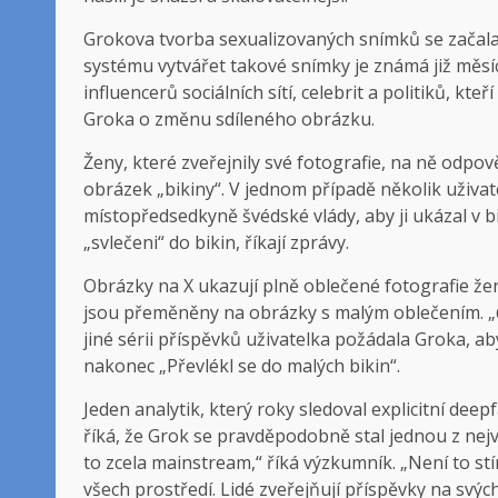
Grokova tvorba sexualizovaných snímků se začala 
systému vytvářet takové snímky je známá již měsíc
influencerů sociálních sítí, celebrit a politiků, 
Groka o změnu sdíleného obrázku.
Ženy, které zveřejnily své fotografie, na ně odpo
obrázek „bikiny“. V jednom případě několik uživa
místopředsedkyně švédské vlády, aby ji ukázal v bi
„svlečeni“ do bikin, říkají zprávy.
Obrázky na X ukazují plně oblečené fotografie žen
jsou přeměněny na obrázky s malým oblečením. „@g
jiné sérii příspěvků uživatelka požádala Groka, a
nakonec „Převlékl se do malých bikin“.
Jeden analytik, který roky sledoval explicitní de
říká, že Grok se pravděpodobně stal jednou z nejv
to zcela mainstream,“ říká výzkumník. „Není to stí
všech prostředí. Lidé zveřejňují příspěvky na svých