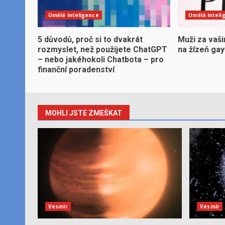
Umělá inteligence
Umělá inteli
5 důvodů, proč si to dvakrát
Muži za vaši
rozmyslet, než použijete ChatGPT
na žízeň ga
– nebo jakéhokoli Chatbota – pro
finanční poradenství
MOHLI JSTE ZMEŠKAT
Vesmír
Vesmír