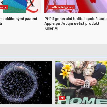
gence
Umělá inteligence
mi oblíbenými pastmi
Příští generální ředitel společnosti
yů
Apple potřebuje uvést produkt
Killer AI
PR