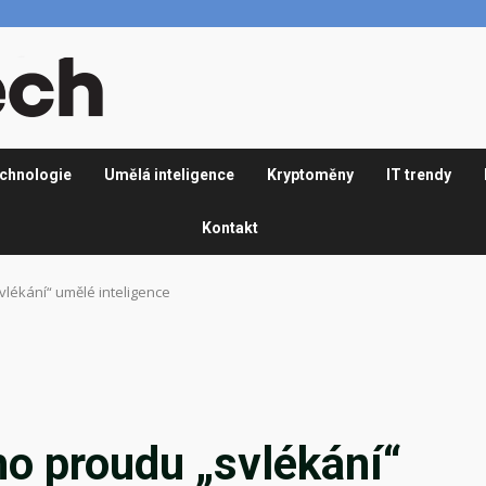
chnologie
Umělá inteligence
Kryptoměny
IT trendy
Kontakt
vlékání“ umělé inteligence
ho proudu „svlékání“