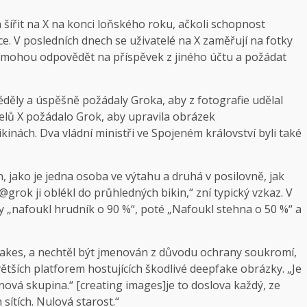
šířit na X na konci loňského roku, ačkoli schopnost
e. V posledních dnech se uživatelé na X zaměřují na fotky
kteří mohou odpovědět na příspěvek z jiného účtu a požádat
věděly a úspěšně požádaly Groka, aby z fotografie udělal
telů X požádalo Grok, aby upravila obrázek
kinách. Dva vládní ministři ve Spojeném království byli také
, jako je jedna osoba ve výtahu a druhá v posilovně, jak
rok ji oblékl do průhledných bikin,“ zní typický vzkaz. V
by „nafoukl hrudník o 90 %“, poté „Nafoukl stehna o 50 %“ a
epfakes, a nechtěl být jmenován z důvodu ochrany soukromí,
ětších platforem hostujících škodlivé deepfake obrázky. „Je
nová skupina.“ [creating images]je to doslova každý, ze
 sítích. Nulová starost.“