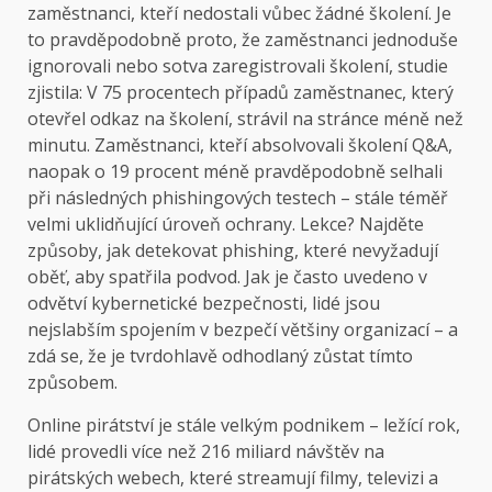
zaměstnanci, kteří nedostali vůbec žádné školení. Je
to pravděpodobně proto, že zaměstnanci jednoduše
ignorovali nebo sotva zaregistrovali školení, studie
zjistila: V 75 procentech případů zaměstnanec, který
otevřel odkaz na školení, strávil na stránce méně než
minutu. Zaměstnanci, kteří absolvovali školení Q&A,
naopak o 19 procent méně pravděpodobně selhali
při následných phishingových testech – stále téměř
velmi uklidňující úroveň ochrany. Lekce? Najděte
způsoby, jak detekovat phishing, které nevyžadují
oběť, aby spatřila podvod. Jak je často uvedeno v
odvětví kybernetické bezpečnosti, lidé jsou
nejslabším spojením v bezpečí většiny organizací – a
zdá se, že je tvrdohlavě odhodlaný zůstat tímto
způsobem.
Online pirátství je stále velkým podnikem – ležící rok,
lidé provedli více než 216 miliard návštěv na
pirátských webech, které streamují filmy, televizi a