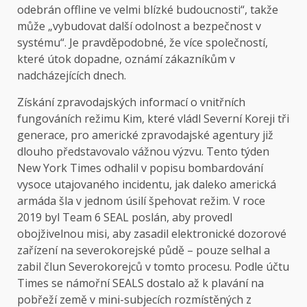
odebrán offline ve velmi blízké budoucnosti“, takže
může „vybudovat další odolnost a bezpečnost v
systému“. Je pravděpodobné, že více společností,
které útok dopadne, oznámí zákazníkům v
nadcházejících dnech.
Získání zpravodajských informací o vnitřních
fungováních režimu Kim, které vládl Severní Koreji tři
generace, pro americké zpravodajské agentury již
dlouho představovalo vážnou výzvu. Tento týden
New York Times odhalil v popisu bombardování
vysoce utajovaného incidentu, jak daleko americká
armáda šla v jednom úsilí špehovat režim. V roce
2019 byl Team 6 SEAL poslán, aby provedl
obojživelnou misi, aby zasadil elektronické dozorové
zařízení na severokorejské půdě – pouze selhal a
zabil člun Severokorejců v tomto procesu. Podle účtu
Times se námořní SEALS dostalo až k plavání na
pobřeží země v mini-subjecích rozmístěných z