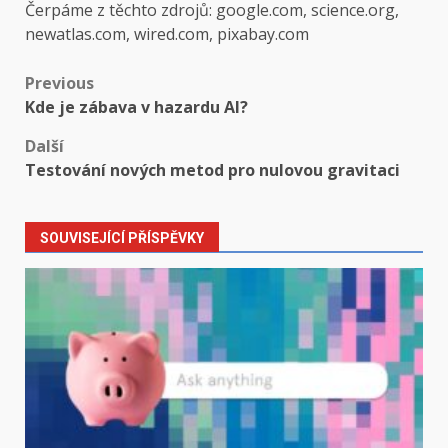
Čerpáme z těchto zdrojů: google.com, science.org,
newatlas.com, wired.com, pixabay.com
Post
Previous
Kde je zábava v hazardu AI?
navigation
Další
Testování nových metod pro nulovou gravitaci
SOUVISEJÍCÍ PŘÍSPĚVKY