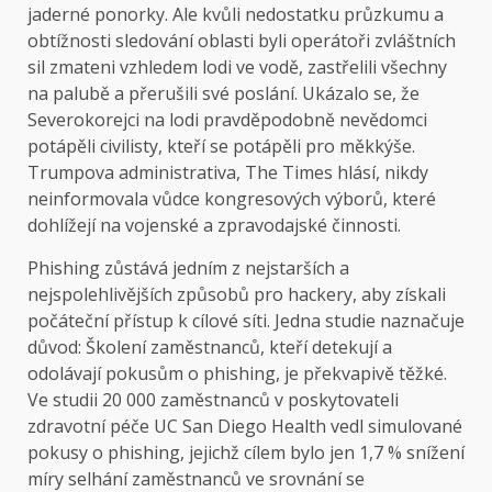
jaderné ponorky. Ale kvůli nedostatku průzkumu a
obtížnosti sledování oblasti byli operátoři zvláštních
sil zmateni vzhledem lodi ve vodě, zastřelili všechny
na palubě a přerušili své poslání. Ukázalo se, že
Severokorejci na lodi pravděpodobně nevědomci
potápěli civilisty, kteří se potápěli pro měkkýše.
Trumpova administrativa, The Times hlásí, nikdy
neinformovala vůdce kongresových výborů, které
dohlížejí na vojenské a zpravodajské činnosti.
Phishing zůstává jedním z nejstarších a
nejspolehlivějších způsobů pro hackery, aby získali
počáteční přístup k cílové síti. Jedna studie naznačuje
důvod: Školení zaměstnanců, kteří detekují a
odolávají pokusům o phishing, je překvapivě těžké.
Ve studii 20 000 zaměstnanců v poskytovateli
zdravotní péče UC San Diego Health vedl simulované
pokusy o phishing, jejichž cílem bylo jen 1,7 % snížení
míry selhání zaměstnanců ve srovnání se