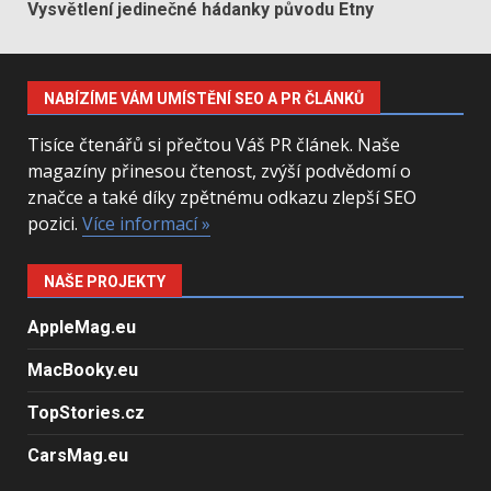
Vysvětlení jedinečné hádanky původu Etny
NABÍZÍME VÁM UMÍSTĚNÍ SEO A PR ČLÁNKŮ
Tisíce čtenářů si přečtou Váš PR článek. Naše
magazíny přinesou čtenost, zvýší podvědomí o
značce a také díky zpětnému odkazu zlepší SEO
pozici.
Více informací »
NAŠE PROJEKTY
AppleMag.eu
MacBooky.eu
TopStories.cz
CarsMag.eu