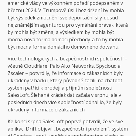
americké vlády ve výkonném pořadí podepsaném v
březnu 2024. V Trumpově úsilí bez držení by mohla
být výsledek zmocnění své deportační síly-dosud
nejznámějším agenturou pro vymáhání práva-, která
by mohla být změna, a výsledkem by mohla být
mocná nová forma domácí přechody-a to by mohla
být mocná forma domácího domovného dotvanu.
Více technologických a bezpečnostních společností –
včetně Cloudflare, Palo Alto Networks, Spycloud a
Zscaler – potvrdily, že informace o zákaznících byly
ukradeny v hacku, který původně zacílil na chatbot
systém patřící k prodeji a příjmům společnosti
SalesLoft. Šlehaná krádež dat začala v srpnu, ale v
posledních dnech více společností odhalilo, že byly
ukradeny informace o zákaznících.
Ke konci srpna SalesLoft poprvé potvrdil, že ve své
aplikaci Drift objevil „bezpečnostní problém“, systém