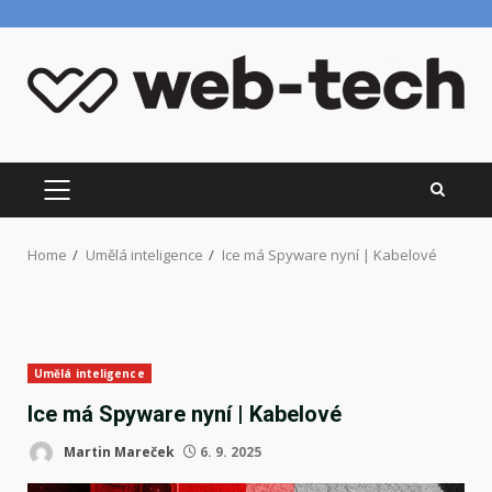
Skip
to
content
PRIMARY
MENU
Home
Umělá inteligence
Ice má Spyware nyní | Kabelové
Umělá inteligence
Ice má Spyware nyní | Kabelové
Martin Mareček
6. 9. 2025