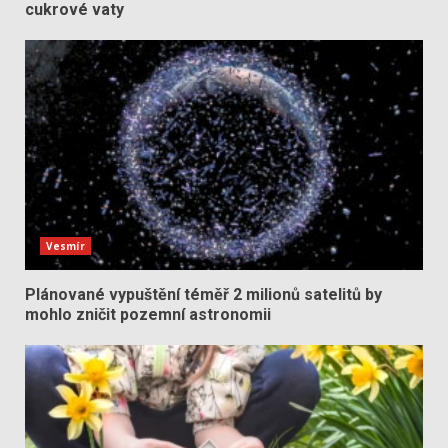
cukrové vaty
Vesmír
Plánované vypuštění téměř 2 milionů satelitů by
mohlo zničit pozemní astronomii