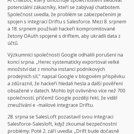
AI Chatbot, který umožňuje společnostem sledovat
potenciální zákazníky, kteří se zabývají chatbotem.
Společnost uvedla, že problém se zabezpečením je
spojen s integrací Driftu s Salesforce. Mezi 8. srpnem
a 18. srpnem používali hackeři kompromitované
žetony OAuth spojené s driftem, aby ukradli data z
účtů.
Výzkumníci společnosti Google odhalili porušení na
konci srpna. „Herec systematicky exportoval velké
množství dat z mnoha instancí podnikových
prodejních sil,“ napsal Google v blogovém příspěvku
a zdůraznil, že hackeři hledali hesla a další pověření
obsažené v datech. Mohlo být ovlivněno více než 700
společností, přičemž Google později řekl, že viděl
zneužívání e -mailové integrace Driftu.
28. srpna se SalesLoft pozastavil svou integraci
Salesforce-Salesloft, když zkoumal bezpečnostní
problémy; Poté 2. září uvedla: „Drift bude dočasně