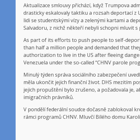
Aktualizace smlouvy přichází, když Trumpova admin
drasticky eskalovaly taktiku a rozsah deportací z 
lidi se studentskými vízy a zelenými kartami a de
Salvadoru, z nichž někteří nebyli schopni mluvit 
As part of its efforts to push people to self-dep
than half a million people and demanded that the
authorization to live in the US after fleeing dang
Venezuela under the so-called “CHNV parole pro
Minulý týden správa sociálního zabezpečení uvedla v
měla ukončit jejich finanční život. DHS mezitím po
jejich propuštění bylo zrušeno, a požadovala je, a
imigračních právníků.
V pondělí federální soudce dočasně zablokoval kro
rámci programů CHNV. Mluvčí Bílého domu Karolin