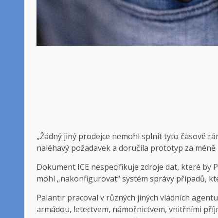
„Žádný jiný prodejce nemohl splnit tyto časové rá
naléhavý požadavek a doručila prototyp za méně n
Dokument ICE nespecifikuje zdroje dat, které by Pal
mohl „nakonfigurovat“ systém správy případů, kte
Palantir pracoval v různých jiných vládních agentu
armádou, letectvem, námořnictvem, vnitřními pří