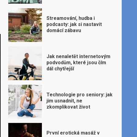
Streamování, hudba i
podcasty: jak si nastavit
domácí zábavu
Jak nenaletět internetovým
podvodům, které jsou čím
dál chytřejší
Technologie pro seniory: jak
jim usnadnit, ne
zkomplikovat život
První erotická masáž v