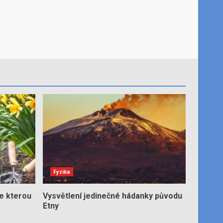
Fyzika
e kterou
Vysvětlení jedinečné hádanky původu
Etny