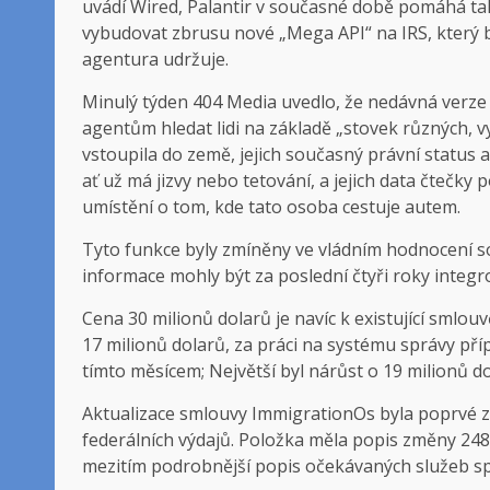
uvádí Wired, Palantir v současné době pomáhá ta
vybudovat zbrusu nové „Mega API“ na IRS, který 
agentura udržuje.
Minulý týden 404 Media uvedlo, že nedávná verze
agentům hledat lidi na základě „stovek různých, vy
vstoupila do země, jejich současný právní status a
ať už má jizvy nebo tetování, a jejich data čtečk
umístění o tom, kde tato osoba cestuje autem.
Tyto funkce byly zmíněny ve vládním hodnocení so
informace mohly být za poslední čtyři roky integr
Cena 30 milionů dolarů je navíc k existující smlo
17 milionů dolarů, za práci na systému správy př
tímto měsícem; Největší byl nárůst o 19 milionů do
Aktualizace smlouvy ImmigrationOs byla poprvé z
federálních výdajů. Položka měla popis změny 248
mezitím podrobnější popis očekávaných služeb sp