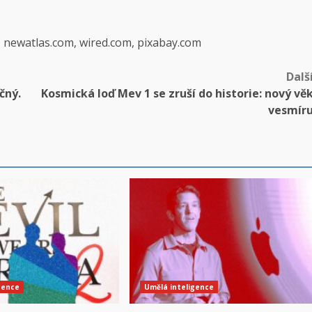
, newatlas.com, wired.com, pixabay.com
Dalš
čný.
Kosmická loď Mev 1 se zruší do historie: nový vě
vesmír
gence
Umělá inteligence