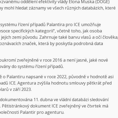
kzvanému oddělení efektivity vlády Elona Muska (DOGE)
by mohl hledat záznamy ve všech různých databázích, které
 systému řízení případů Palantira pro ICE umožňuje
soce specifických kategorií“, včetně toho, jak osoba
 jejich zemi původu. Zahrnuje také barvu vlasů a očí člověka
y poznávacích značek, která by poskytla podrobná data
ukromí zveřejněné v roce 2016 a není jasné, jaké nové
ovány do systému řízení případů.
uvě o Palantiru napsané v roce 2022, původně v hodnotě asi
ípadů ICE. Agentura zvýšila hodnotu smlouvy pětkrát před
larů v září 2023.
dokumentována 11. dubna ve vládní databázi sledování
. Pětistránkový dokument ICE zveřejněný ve čtvrtek má
olečnosti Palantir pro agenturu.