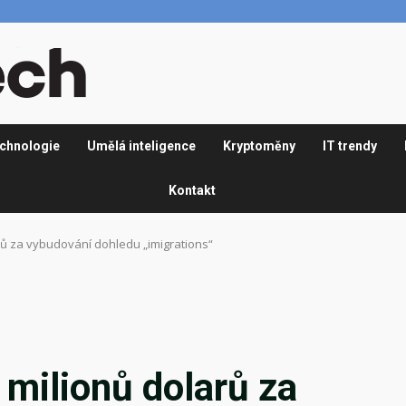
chnologie
Umělá inteligence
Kryptoměny
IT trendy
Kontakt
larů za vybudování dohledu „imigrations“
0 milionů dolarů za