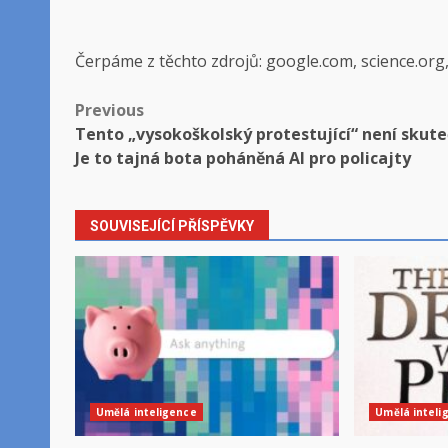
Čerpáme z těchto zdrojů: google.com, science.org
Post
Previous
Tento „vysokoškolský protestující“ není skute
navigation
Je to tajná bota poháněná AI pro policajty
SOUVISEJÍCÍ PŘÍSPĚVKY
Umělá inteligence
Umělá inteli