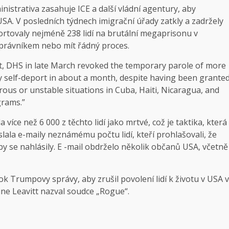
istrativa zasahuje ICE a další vládní agentury, aby
USA. V posledních týdnech imigrační úřady zatkly a zadržely
portovaly nejméně 238 lidí na brutální megaprisonu v
s právníkem nebo mít řádný proces.
ort, DHS in late March revoked the temporary parole of more
y self-deport in about a month, despite having been grante
erous or unstable situations in Cuba, Haiti, Nicaragua, and
grams.”
íce než 6 000 z těchto lidí jako mrtvé, což je taktika, která
slala e-maily neznámému počtu lidí, kteří prohlašovali, že
by se nahlásily. E -mail obdrželo několik občanů USA, včetně
k Trumpovy správy, aby zrušil povolení lidí k životu v USA v
e Leavitt nazval soudce „Rogue“.