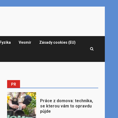
Fyzika
Vesmír
Zásady cookies (EU)
PR
Práce z domova: technika,
se kterou vám to opravdu
půjde