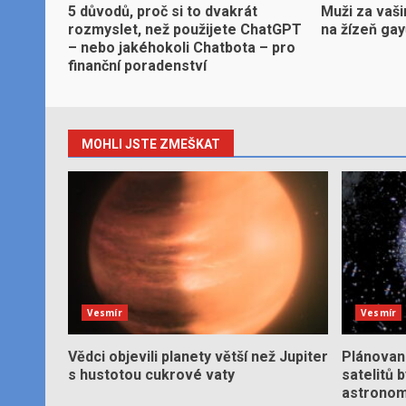
5 důvodů, proč si to dvakrát
Muži za vaši
rozmyslet, než použijete ChatGPT
na žízeň ga
– nebo jakéhokoli Chatbota – pro
finanční poradenství
MOHLI JSTE ZMEŠKAT
Vesmír
Vesmír
Vědci objevili planety větší než Jupiter
Plánované
s hustotou cukrové vaty
satelitů 
astronom