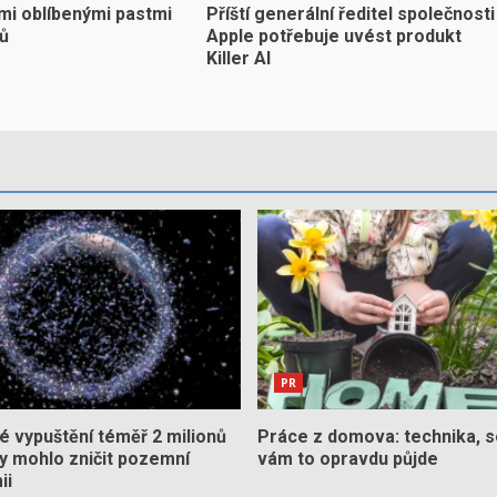
mi oblíbenými pastmi
Příští generální ředitel společnosti
yů
Apple potřebuje uvést produkt
Killer AI
PR
 vypuštění téměř 2 milionů
Práce z domova: technika, s
by mohlo zničit pozemní
vám to opravdu půjde
ii