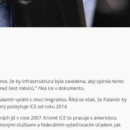
mce, že by infrastruktura byla zavedena, aby splnila tento
ež šest měsíců,“ říká Ice v dokumentu.
antir vytáhl z moci imigratios. Říká se však, že Palantir by
rý poskytuje ICE od roku 2014.
rách již v roce 2007. Kromě ICE to pracuje s americkou
jmovými službami a federálním vyšetřovacím úřadem. Jak